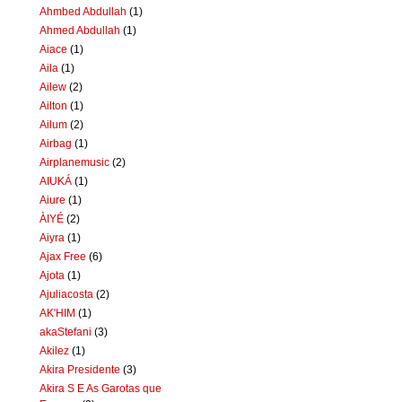
Ahmbed Abdullah
(1)
Ahmed Abdullah
(1)
Aiace
(1)
Aila
(1)
Ailew
(2)
Ailton
(1)
Ailum
(2)
Airbag
(1)
Airplanemusic
(2)
AIUKÁ
(1)
Aiure
(1)
ÀIYÉ
(2)
Aiyra
(1)
Ajax Free
(6)
Ajota
(1)
Ajuliacosta
(2)
AK'HIM
(1)
akaStefani
(3)
Akilez
(1)
Akira Presidente
(3)
Akira S E As Garotas que