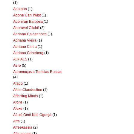
(1)
Adolpho
(1)
Adone Can Twist
(1)
Adoniran Barbosa
(1)
Adorável Clichê
(2)
Adriana Calcanhotto
(1)
Adriana Vieira
(1)
Adriano Cintra
(1)
Adriano Grineberg
(1)
ÆRIALS
(1)
Aero
(5)
Aeromoças e Tenistas Russas
(4)
Afago
(1)
Afeto Clandestino
(1)
Affecting Minds
(1)
Afoite
(1)
Afoxé
(1)
Afoxé Omô Nilê Ogunjá
(1)
Afra
(1)
Afreekassia
(2)
Africanoise
(1)