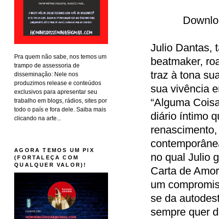
Downlo
Julio Dantas
Pra quem não sabe, nos temos um
beatmaker, roa
trampo de assessoria de
traz à tona su
disseminação: Nele nos
produzimos release e conteúdos
sua vivência 
exclusivos para apresentar seu
“Alguma Cois
trabalho em blogs, rádios, sites por
todo o país e fora dele. Saiba mais
diário íntimo 
clicando na arte...
renascimento,
contemporânea
AGORA TEMOS UM PIX
no qual Julio 
(FORTALEÇA COM
QUALQUER VALOR)!
Carta de Amor.
um compromiss
se da autodest
sempre quer d