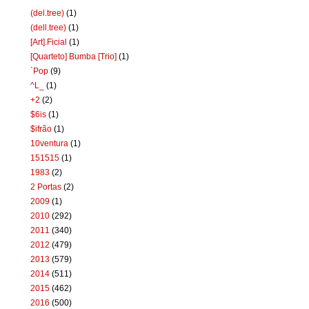
(del.tree)
(1)
(dell.tree)
(1)
[Art].Ficial
(1)
[Quarteto] Bumba [Trio]
(1)
`Pop
(9)
^L_
(1)
+2
(2)
$6is
(1)
$ifrão
(1)
10ventura
(1)
151515
(1)
1983
(2)
2 Portas
(2)
2009
(1)
2010
(292)
2011
(340)
2012
(479)
2013
(579)
2014
(511)
2015
(462)
2016
(500)