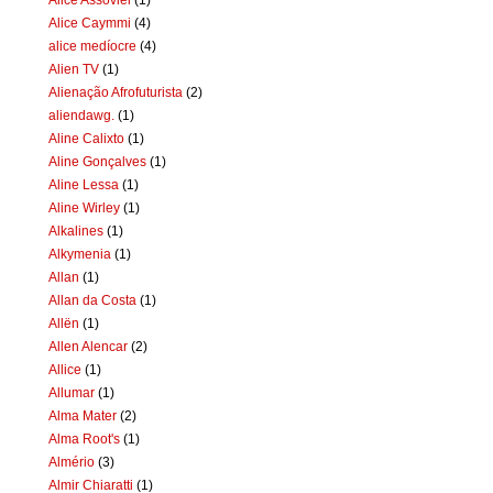
Alice Caymmi
(4)
alice medíocre
(4)
Alien TV
(1)
Alienação Afrofuturista
(2)
aliendawg.
(1)
Aline Calixto
(1)
Aline Gonçalves
(1)
Aline Lessa
(1)
Aline Wirley
(1)
Alkalines
(1)
Alkymenia
(1)
Allan
(1)
Allan da Costa
(1)
Allën
(1)
Allen Alencar
(2)
Allice
(1)
Allumar
(1)
Alma Mater
(2)
Alma Root's
(1)
Almério
(3)
Almir Chiaratti
(1)