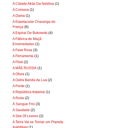
A Cïdade Aträs Da Neblïna
(1)
A Comuna
(1)
A Dama
(1)
A Espetacular Charanga do
França
(6)
A Espiral De Bukowski
(4)
A Fábrica de Maçã
Envenedadas
(1)
A Fase Rosa
(3)
A Ferramenta
(1)
A Filial
(2)
A MÃE RUSSIA
(1)
A Olivia
(1)
A Outra Banda da Lua
(2)
A Ponte
(1)
A República Imperial
(1)
A Roda
(2)
À Sangue Frio
(3)
A Saudade
(2)
A Sea Of Leaves
(2)
A Terra Vai se Tornar um Planeta
Inabitável
(1)