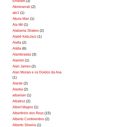
Erraram
(3)
Akminarrah
(2)
akr1
(1)
Akura Man
(1)
Ala Mil
(1)
Alabama Shakes
(2)
Alabê KetuJazz
(1)
Alafia
(2)
Aláfia
(6)
Alambradas
(3)
Alamim
(1)
Alan James
(2)
Alan Morais e os Doidos da Asa
(1)
Alarde
(2)
Alaska
(2)
albanian
(1)
Albatroz
(2)
Albert Magno
(1)
Albertinho dos Reys
(15)
Alberto Continentino
(2)
Alberto Silveira
(1)