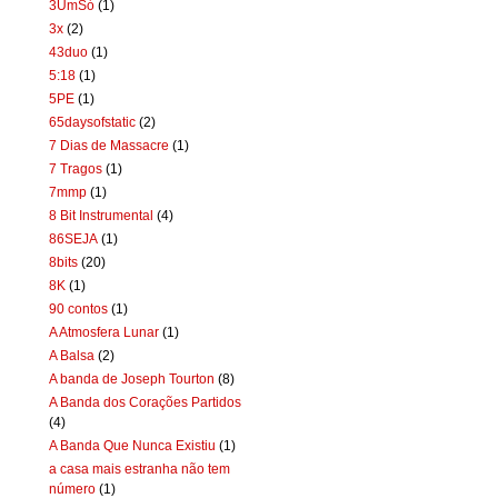
3UmSó
(1)
3x
(2)
43duo
(1)
5:18
(1)
5PE
(1)
65daysofstatic
(2)
7 Dias de Massacre
(1)
7 Tragos
(1)
7mmp
(1)
8 Bit Instrumental
(4)
86SEJA
(1)
8bits
(20)
8K
(1)
90 contos
(1)
A Atmosfera Lunar
(1)
A Balsa
(2)
A banda de Joseph Tourton
(8)
A Banda dos Corações Partidos
(4)
A Banda Que Nunca Existiu
(1)
a casa mais estranha não tem
número
(1)