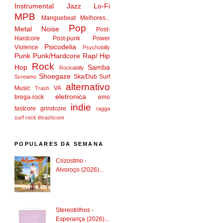
Instrumental
Jazz
Lo-Fi
MPB
Manguebeat
Melhores...
Pop
Metal
Noise
Post-
Hardcore
Post-punk
Power
Psicodelia
Violence
Psychobilly
Punk
Punk/Hardcore
Rap/ Hip
Rock
Hop
Samba
Rockabilly
Shoegaze
Ska/Dub
Surf
Screamo
alternativo
Music
VA
Trash
eletronica
brega-rock
emo
indie
fastcore
grindcore
ragga
surf rock
thrashcore
POPULARES DA SEMANA
Crizostmo -
Alvoroço (2026)...
Stereotrilhos -
Esperança (2026)...