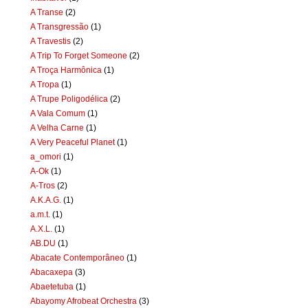
A Transe
(2)
A Transgressão
(1)
A Travestis
(2)
A Trip To Forget Someone
(2)
A Troça Harmônica
(1)
A Tropa
(1)
A Trupe Poligodélica
(2)
A Vala Comum
(1)
A Velha Carne
(1)
A Very Peaceful Planet
(1)
a_omori
(1)
A-Ok
(1)
A-Tros
(2)
A.K.A.G.
(1)
a.m.t.
(1)
A.X.L.
(1)
AB.DU
(1)
Abacate Contemporâneo
(1)
Abacaxepa
(3)
Abaetetuba
(1)
Abayomy Afrobeat Orchestra
(3)