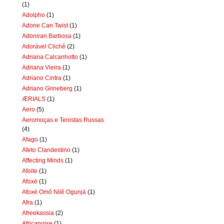
(1)
Adolpho
(1)
Adone Can Twist
(1)
Adoniran Barbosa
(1)
Adorável Clichê
(2)
Adriana Calcanhotto
(1)
Adriana Vieira
(1)
Adriano Cintra
(1)
Adriano Grineberg
(1)
ÆRIALS
(1)
Aero
(5)
Aeromoças e Tenistas Russas
(4)
Afago
(1)
Afeto Clandestino
(1)
Affecting Minds
(1)
Afoite
(1)
Afoxé
(1)
Afoxé Omô Nilê Ogunjá
(1)
Afra
(1)
Afreekassia
(2)
Africanoise
(1)