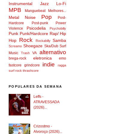
Instrumental
Jazz
Lo-Fi
MPB
Manguebeat
Melhores...
Pop
Metal
Noise
Post-
Hardcore
Post-punk
Power
Psicodelia
Violence
Psychobilly
Punk
Punk/Hardcore
Rap/ Hip
Rock
Hop
Samba
Rockabilly
Shoegaze
Ska/Dub
Surf
Screamo
alternativo
Music
VA
Trash
eletronica
brega-rock
emo
indie
fastcore
grindcore
ragga
surf rock
thrashcore
POPULARES DA SEMANA
Leffs -
ATRAVESSADA
(2026)...
Crizostmo -
Alvoroço (2026)...