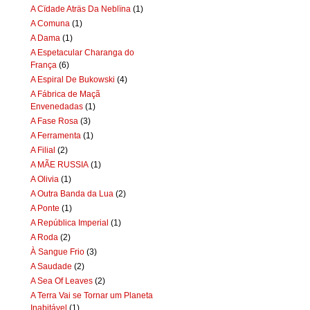
A Cïdade Aträs Da Neblïna
(1)
A Comuna
(1)
A Dama
(1)
A Espetacular Charanga do
França
(6)
A Espiral De Bukowski
(4)
A Fábrica de Maçã
Envenedadas
(1)
A Fase Rosa
(3)
A Ferramenta
(1)
A Filial
(2)
A MÃE RUSSIA
(1)
A Olivia
(1)
A Outra Banda da Lua
(2)
A Ponte
(1)
A República Imperial
(1)
A Roda
(2)
À Sangue Frio
(3)
A Saudade
(2)
A Sea Of Leaves
(2)
A Terra Vai se Tornar um Planeta
Inabitável
(1)