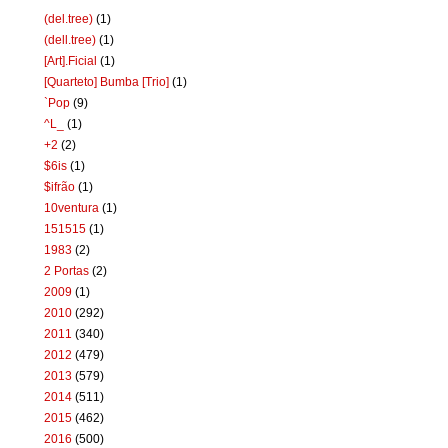
(del.tree)
(1)
(dell.tree)
(1)
[Art].Ficial
(1)
[Quarteto] Bumba [Trio]
(1)
`Pop
(9)
^L_
(1)
+2
(2)
$6is
(1)
$ifrão
(1)
10ventura
(1)
151515
(1)
1983
(2)
2 Portas
(2)
2009
(1)
2010
(292)
2011
(340)
2012
(479)
2013
(579)
2014
(511)
2015
(462)
2016
(500)