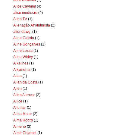
Alice Caymmi
(4)
alice medíocre
(4)
Alien TV
(1)
Alienação Afrofuturista
(2)
aliendawg.
(1)
Aline Calixto
(1)
Aline Gonçalves
(1)
Aline Lessa
(1)
Aline Wirley
(1)
Alkalines
(1)
Alkymenia
(1)
Allan
(1)
Allan da Costa
(1)
Allën
(1)
Allen Alencar
(2)
Allice
(1)
Allumar
(1)
Alma Mater
(2)
Alma Root's
(1)
Almério
(3)
Almir Chiaratti
(1)