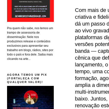
Com mais de u
criativa e fide
dá um passo d
Pra quem não sabe, nos temos um
ao vivo grava
trampo de assessoria de
plataformas di
disseminação: Nele nos
produzimos release e conteúdos
versões potent
exclusivos para apresentar seu
banda — captu
trabalho em blogs, rádios, sites por
todo o país e fora dele. Saiba mais
cênica que de
clicando na arte...
lançamento, o
tempo, uma con
AGORA TEMOS UM PIX
formação, agor
(FORTALEÇA COM
QUALQUER VALOR)!
amplia a dime
multi-instrume
baixo. Juntos,
renovação est