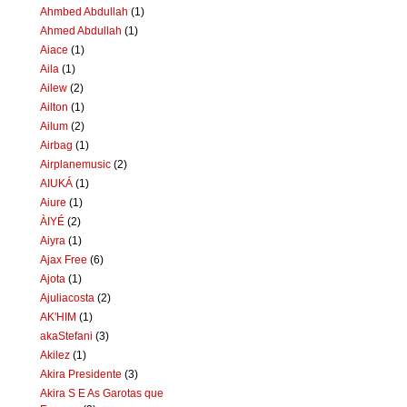
Ahmbed Abdullah
(1)
Ahmed Abdullah
(1)
Aiace
(1)
Aila
(1)
Ailew
(2)
Ailton
(1)
Ailum
(2)
Airbag
(1)
Airplanemusic
(2)
AIUKÁ
(1)
Aiure
(1)
ÀIYÉ
(2)
Aiyra
(1)
Ajax Free
(6)
Ajota
(1)
Ajuliacosta
(2)
AK'HIM
(1)
akaStefani
(3)
Akilez
(1)
Akira Presidente
(3)
Akira S E As Garotas que