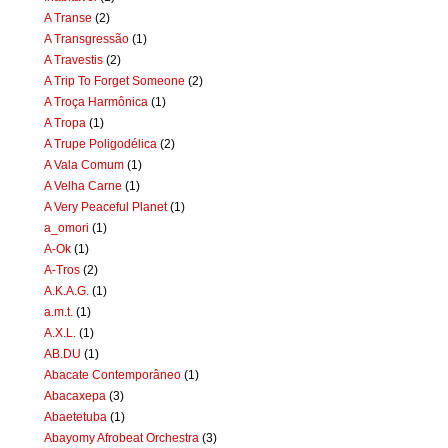
A Transe
(2)
A Transgressão
(1)
A Travestis
(2)
A Trip To Forget Someone
(2)
A Troça Harmônica
(1)
A Tropa
(1)
A Trupe Poligodélica
(2)
A Vala Comum
(1)
A Velha Carne
(1)
A Very Peaceful Planet
(1)
a_omori
(1)
A-Ok
(1)
A-Tros
(2)
A.K.A.G.
(1)
a.m.t.
(1)
A.X.L.
(1)
AB.DU
(1)
Abacate Contemporâneo
(1)
Abacaxepa
(3)
Abaetetuba
(1)
Abayomy Afrobeat Orchestra
(3)