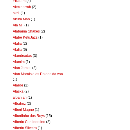
Erraram
(3)
Akminarrah
(2)
akr1
(1)
Akura Man
(1)
Ala Mil
(1)
Alabama Shakes
(2)
Alabê KetuJazz
(1)
Alafia
(2)
Aláfia
(6)
Alambradas
(3)
Alamim
(1)
Alan James
(2)
Alan Morais e os Doidos da Asa
(1)
Alarde
(2)
Alaska
(2)
albanian
(1)
Albatroz
(2)
Albert Magno
(1)
Albertinho dos Reys
(15)
Alberto Continentino
(2)
Alberto Silveira
(1)