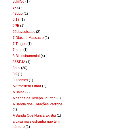
3UmSó
(1)
3x
(2)
43duo
(1)
5:18
(1)
5PE
(1)
65daysofstatic
(2)
7 Dias de Massacre
(1)
7 Tragos
(1)
7mmp
(1)
8 Bit Instrumental
(4)
86SEJA
(1)
8bits
(20)
8K
(1)
90 contos
(1)
A Atmosfera Lunar
(1)
A Balsa
(2)
A banda de Joseph Tourton
(8)
A Banda dos Corações Partidos
(4)
A Banda Que Nunca Existiu
(1)
a casa mais estranha não tem
número
(1)