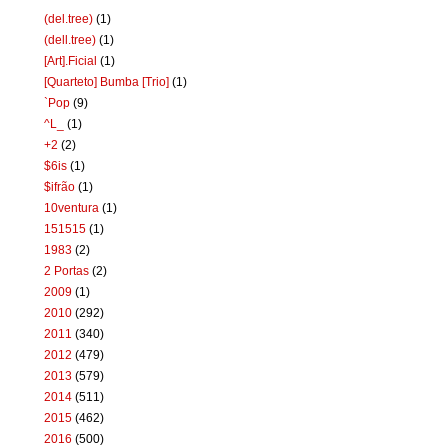
(del.tree)
(1)
(dell.tree)
(1)
[Art].Ficial
(1)
[Quarteto] Bumba [Trio]
(1)
`Pop
(9)
^L_
(1)
+2
(2)
$6is
(1)
$ifrão
(1)
10ventura
(1)
151515
(1)
1983
(2)
2 Portas
(2)
2009
(1)
2010
(292)
2011
(340)
2012
(479)
2013
(579)
2014
(511)
2015
(462)
2016
(500)