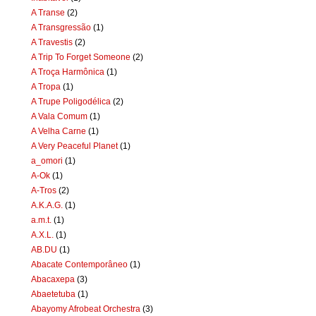
A Transe
(2)
A Transgressão
(1)
A Travestis
(2)
A Trip To Forget Someone
(2)
A Troça Harmônica
(1)
A Tropa
(1)
A Trupe Poligodélica
(2)
A Vala Comum
(1)
A Velha Carne
(1)
A Very Peaceful Planet
(1)
a_omori
(1)
A-Ok
(1)
A-Tros
(2)
A.K.A.G.
(1)
a.m.t.
(1)
A.X.L.
(1)
AB.DU
(1)
Abacate Contemporâneo
(1)
Abacaxepa
(3)
Abaetetuba
(1)
Abayomy Afrobeat Orchestra
(3)