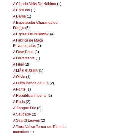
A Cïdade Aträs Da Neblïna
(1)
A Comuna
(1)
A Dama
(1)
A Espetacular Charanga do
França
(6)
A Espiral De Bukowski
(4)
A Fábrica de Maçã
Envenedadas
(1)
A Fase Rosa
(3)
A Ferramenta
(1)
A Filial
(2)
A MÃE RUSSIA
(1)
A Olivia
(1)
A Outra Banda da Lua
(2)
A Ponte
(1)
A República Imperial
(1)
A Roda
(2)
À Sangue Frio
(3)
A Saudade
(2)
A Sea Of Leaves
(2)
A Terra Vai se Tornar um Planeta
Inabitável
(1)