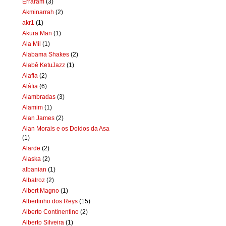
Erraram
(3)
Akminarrah
(2)
akr1
(1)
Akura Man
(1)
Ala Mil
(1)
Alabama Shakes
(2)
Alabê KetuJazz
(1)
Alafia
(2)
Aláfia
(6)
Alambradas
(3)
Alamim
(1)
Alan James
(2)
Alan Morais e os Doidos da Asa
(1)
Alarde
(2)
Alaska
(2)
albanian
(1)
Albatroz
(2)
Albert Magno
(1)
Albertinho dos Reys
(15)
Alberto Continentino
(2)
Alberto Silveira
(1)