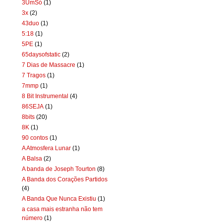
3UmSó
(1)
3x
(2)
43duo
(1)
5:18
(1)
5PE
(1)
65daysofstatic
(2)
7 Dias de Massacre
(1)
7 Tragos
(1)
7mmp
(1)
8 Bit Instrumental
(4)
86SEJA
(1)
8bits
(20)
8K
(1)
90 contos
(1)
A Atmosfera Lunar
(1)
A Balsa
(2)
A banda de Joseph Tourton
(8)
A Banda dos Corações Partidos
(4)
A Banda Que Nunca Existiu
(1)
a casa mais estranha não tem
número
(1)