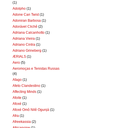
(1)
Adolpho
(1)
Adone Can Twist
(1)
Adoniran Barbosa
(1)
Adorável Clichê
(2)
Adriana Calcanhotto
(1)
Adriana Vieira
(1)
Adriano Cintra
(1)
Adriano Grineberg
(1)
ÆRIALS
(1)
Aero
(5)
Aeromoças e Tenistas Russas
(4)
Afago
(1)
Afeto Clandestino
(1)
Affecting Minds
(1)
Afoite
(1)
Afoxé
(1)
Afoxé Omô Nilê Ogunjá
(1)
Afra
(1)
Afreekassia
(2)
Africanoise
(1)