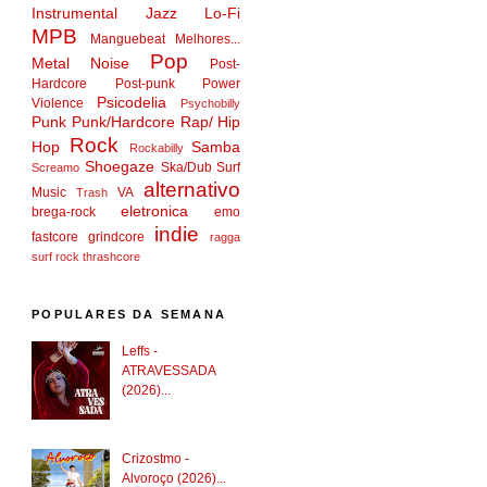
Instrumental
Jazz
Lo-Fi
MPB
Manguebeat
Melhores...
Pop
Metal
Noise
Post-
Hardcore
Post-punk
Power
Psicodelia
Violence
Psychobilly
Punk
Punk/Hardcore
Rap/ Hip
Rock
Hop
Samba
Rockabilly
Shoegaze
Ska/Dub
Surf
Screamo
alternativo
Music
VA
Trash
eletronica
brega-rock
emo
indie
fastcore
grindcore
ragga
surf rock
thrashcore
POPULARES DA SEMANA
Leffs -
ATRAVESSADA
(2026)...
Crizostmo -
Alvoroço (2026)...