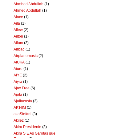
Ahmbed Abdullah
(1)
Ahmed Abdullah
(1)
Aiace
(1)
Aila
(1)
Ailew
(2)
Ailton
(1)
Ailum
(2)
Airbag
(1)
Airplanemusic
(2)
AIUKÁ
(1)
Aiure
(1)
ÀIYÉ
(2)
Aiyra
(1)
Ajax Free
(6)
Ajota
(1)
Ajuliacosta
(2)
AK'HIM
(1)
akaStefani
(3)
Akilez
(1)
Akira Presidente
(3)
Akira S E As Garotas que