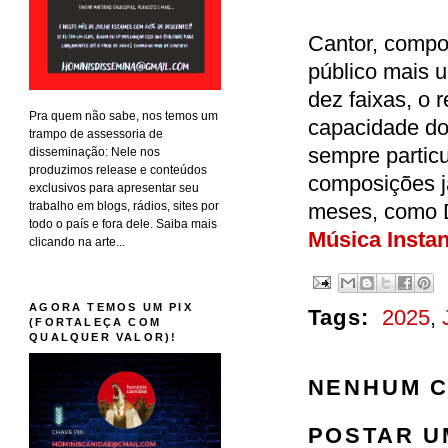
Cantor, compos
público mais 
dez faixas, o 
Pra quem não sabe, nos temos um
capacidade do a
trampo de assessoria de
sempre particu
disseminação: Nele nos
produzimos release e conteúdos
composições j
exclusivos para apresentar seu
trabalho em blogs, rádios, sites por
meses, como D
todo o país e fora dele. Saiba mais
Música Insta
clicando na arte...
AGORA TEMOS UM PIX
Tags:
2025
,
(FORTALEÇA COM
QUALQUER VALOR)!
NENHUM C
POSTAR U