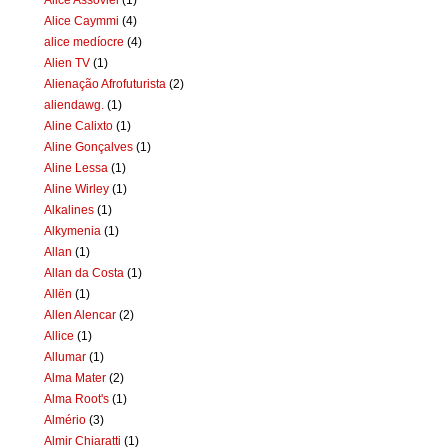
Alice Caymmi
(4)
alice medíocre
(4)
Alien TV
(1)
Alienação Afrofuturista
(2)
aliendawg.
(1)
Aline Calixto
(1)
Aline Gonçalves
(1)
Aline Lessa
(1)
Aline Wirley
(1)
Alkalines
(1)
Alkymenia
(1)
Allan
(1)
Allan da Costa
(1)
Allën
(1)
Allen Alencar
(2)
Allice
(1)
Allumar
(1)
Alma Mater
(2)
Alma Root's
(1)
Almério
(3)
Almir Chiaratti
(1)