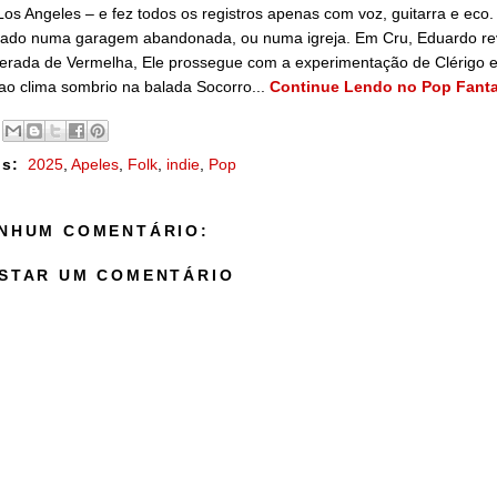
os Angeles – e fez todos os registros apenas com voz, guitarra e eco. P
ado numa garagem abandonada, ou numa igreja. Em Cru, Eduardo revi
erada de Vermelha, Ele prossegue com a experimentação de Clérigo e 
ao clima sombrio na balada Socorro...
Continue Lendo no Pop Fant
s:
2025
,
Apeles
,
Folk
,
indie
,
Pop
NHUM COMENTÁRIO:
STAR UM COMENTÁRIO