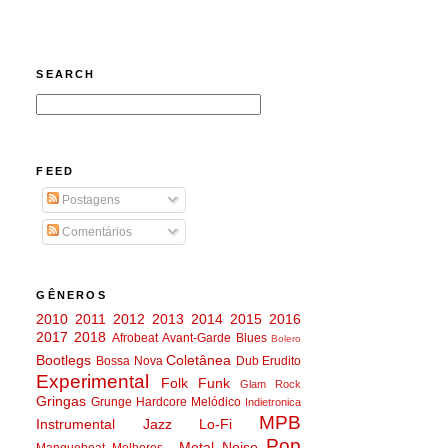
SEARCH
FEED
Postagens
Comentários
GÊNEROS
2010
2011
2012
2013
2014
2015
2016
2017
2018
Afrobeat
Avant-Garde
Blues
Bolero
Bootlegs
Coletânea
Bossa Nova
Dub
Erudito
Experimental
Folk
Funk
Glam Rock
Gringas
Grunge
Hardcore Melódico
Indietronica
MPB
Instrumental
Jazz
Lo-Fi
Pop
Metal
Noise