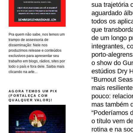
sua trajetória
aguardado álbu
todos os aplic
que transborda
Pra quem não sabe, nos temos um
de um longo p
trampo de assessoria de
integrantes, c
disseminação: Nele nos
produzimos release e conteúdos
porto-alegrens
exclusivos para apresentar seu
trabalho em blogs, rádios, sites por
o show do Gun
todo o país e fora dele. Saiba mais
estúdios Dry H
clicando na arte...
“Burnout Sea
mais resilient
AGORA TEMOS UM PIX
pouco: relacio
(FORTALEÇA COM
QUALQUER VALOR)!
mas também de
“Poderíamos d
o título vem 
rotina e na so