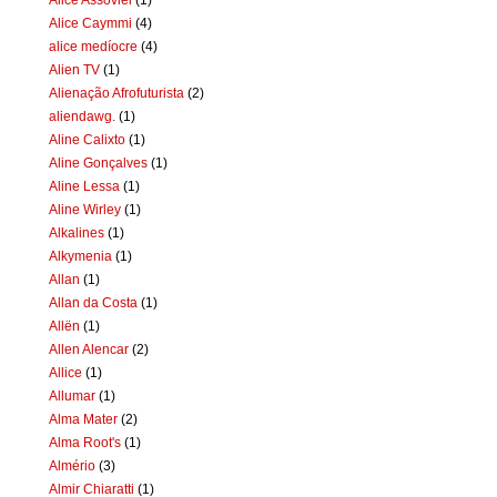
Alice Caymmi
(4)
alice medíocre
(4)
Alien TV
(1)
Alienação Afrofuturista
(2)
aliendawg.
(1)
Aline Calixto
(1)
Aline Gonçalves
(1)
Aline Lessa
(1)
Aline Wirley
(1)
Alkalines
(1)
Alkymenia
(1)
Allan
(1)
Allan da Costa
(1)
Allën
(1)
Allen Alencar
(2)
Allice
(1)
Allumar
(1)
Alma Mater
(2)
Alma Root's
(1)
Almério
(3)
Almir Chiaratti
(1)