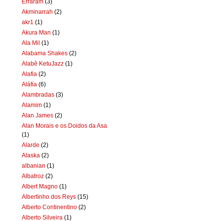
Erraram
(3)
Akminarrah
(2)
akr1
(1)
Akura Man
(1)
Ala Mil
(1)
Alabama Shakes
(2)
Alabê KetuJazz
(1)
Alafia
(2)
Aláfia
(6)
Alambradas
(3)
Alamim
(1)
Alan James
(2)
Alan Morais e os Doidos da Asa
(1)
Alarde
(2)
Alaska
(2)
albanian
(1)
Albatroz
(2)
Albert Magno
(1)
Albertinho dos Reys
(15)
Alberto Continentino
(2)
Alberto Silveira
(1)