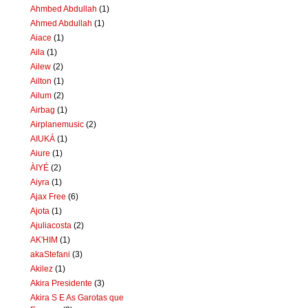
Ahmbed Abdullah
(1)
Ahmed Abdullah
(1)
Aiace
(1)
Aila
(1)
Ailew
(2)
Ailton
(1)
Ailum
(2)
Airbag
(1)
Airplanemusic
(2)
AIUKÁ
(1)
Aiure
(1)
ÀIYÉ
(2)
Aiyra
(1)
Ajax Free
(6)
Ajota
(1)
Ajuliacosta
(2)
AK'HIM
(1)
akaStefani
(3)
Akilez
(1)
Akira Presidente
(3)
Akira S E As Garotas que