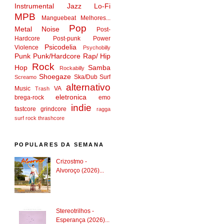
Instrumental
Jazz
Lo-Fi
MPB
Manguebeat
Melhores...
Pop
Metal
Noise
Post-
Hardcore
Post-punk
Power
Psicodelia
Violence
Psychobilly
Punk
Punk/Hardcore
Rap/ Hip
Rock
Hop
Samba
Rockabilly
Shoegaze
Ska/Dub
Surf
Screamo
alternativo
Music
VA
Trash
eletronica
brega-rock
emo
indie
fastcore
grindcore
ragga
surf rock
thrashcore
POPULARES DA SEMANA
Crizostmo -
Alvoroço (2026)...
Stereotrilhos -
Esperança (2026)...