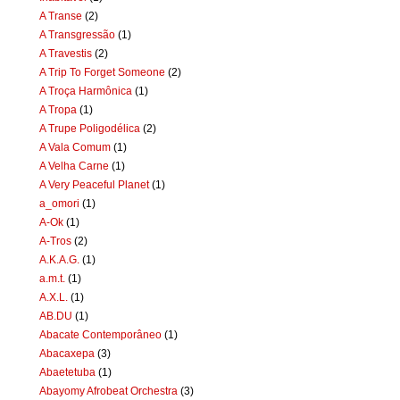
A Transe
(2)
A Transgressão
(1)
A Travestis
(2)
A Trip To Forget Someone
(2)
A Troça Harmônica
(1)
A Tropa
(1)
A Trupe Poligodélica
(2)
A Vala Comum
(1)
A Velha Carne
(1)
A Very Peaceful Planet
(1)
a_omori
(1)
A-Ok
(1)
A-Tros
(2)
A.K.A.G.
(1)
a.m.t.
(1)
A.X.L.
(1)
AB.DU
(1)
Abacate Contemporâneo
(1)
Abacaxepa
(3)
Abaetetuba
(1)
Abayomy Afrobeat Orchestra
(3)