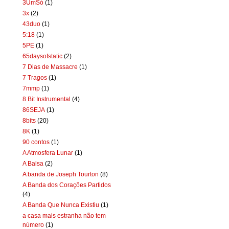
3UmSó
(1)
3x
(2)
43duo
(1)
5:18
(1)
5PE
(1)
65daysofstatic
(2)
7 Dias de Massacre
(1)
7 Tragos
(1)
7mmp
(1)
8 Bit Instrumental
(4)
86SEJA
(1)
8bits
(20)
8K
(1)
90 contos
(1)
A Atmosfera Lunar
(1)
A Balsa
(2)
A banda de Joseph Tourton
(8)
A Banda dos Corações Partidos
(4)
A Banda Que Nunca Existiu
(1)
a casa mais estranha não tem
número
(1)