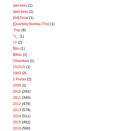
(del.tree)
(1)
(dell.tree)
(1)
[Art].Ficial
(1)
[Quarteto] Bumba [Trio]
(1)
`Pop
(9)
^L_
(1)
+2
(2)
$6is
(1)
$ifrão
(1)
10ventura
(1)
151515
(1)
1983
(2)
2 Portas
(2)
2009
(1)
2010
(292)
2011
(340)
2012
(479)
2013
(579)
2014
(511)
2015
(462)
2016
(500)