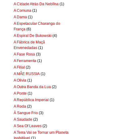
A Cïdade Aträs Da Neblïna
(1)
A Comuna
(1)
A Dama
(1)
A Espetacular Charanga do
França
(6)
A Espiral De Bukowski
(4)
A Fábrica de Maçã
Envenedadas
(1)
A Fase Rosa
(3)
A Ferramenta
(1)
A Filial
(2)
A MÃE RUSSIA
(1)
A Olivia
(1)
A Outra Banda da Lua
(2)
A Ponte
(1)
A República Imperial
(1)
A Roda
(2)
À Sangue Frio
(3)
A Saudade
(2)
A Sea Of Leaves
(2)
A Terra Vai se Tornar um Planeta
Inabitável
(1)