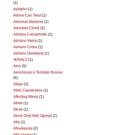
(1)
Adolpho
(1)
Adone Can Twist
(1)
Adoniran Barbosa
(1)
Adorável Clichê
(2)
Adriana Calcanhotto
(1)
Adriana Vieira
(1)
Adriano Cintra
(1)
Adriano Grineberg
(1)
ÆRIALS
(1)
Aero
(5)
Aeromoças e Tenistas Russas
(4)
Afago
(1)
Afeto Clandestino
(1)
Affecting Minds
(1)
Afoite
(1)
Afoxé
(1)
Afoxé Omô Nilê Ogunjá
(1)
Afra
(1)
Afreekassia
(2)
Africanoise
(1)