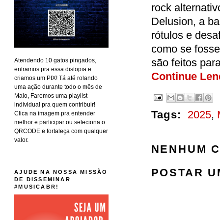
rock alternat
Delusion, a ba
rótulos e desa
como se fosse
são feitos pa
Atendendo 10 gatos pingados,
entramos pra essa distopia e
Continue Len
criamos um PIX! Tá até rolando
uma ação durante todo o mês de
Maio, Faremos uma playlist
individual pra quem contribuir!
Tags:
2025
,
Clica na imagem pra entender
melhor e participar ou seleciona o
QRCODE e fortaleça com qualquer
valor.
NENHUM C
POSTAR U
AJUDE NA NOSSA MISSÃO
DE DISSEMINAR
#MUSICABR!