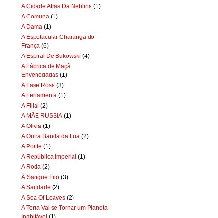
A Cïdade Aträs Da Neblïna
(1)
A Comuna
(1)
A Dama
(1)
A Espetacular Charanga do
França
(6)
A Espiral De Bukowski
(4)
A Fábrica de Maçã
Envenedadas
(1)
A Fase Rosa
(3)
A Ferramenta
(1)
A Filial
(2)
A MÃE RUSSIA
(1)
A Olivia
(1)
A Outra Banda da Lua
(2)
A Ponte
(1)
A República Imperial
(1)
A Roda
(2)
À Sangue Frio
(3)
A Saudade
(2)
A Sea Of Leaves
(2)
A Terra Vai se Tornar um Planeta
Inabitável
(1)