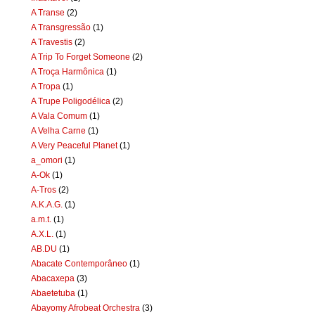
A Transe
(2)
A Transgressão
(1)
A Travestis
(2)
A Trip To Forget Someone
(2)
A Troça Harmônica
(1)
A Tropa
(1)
A Trupe Poligodélica
(2)
A Vala Comum
(1)
A Velha Carne
(1)
A Very Peaceful Planet
(1)
a_omori
(1)
A-Ok
(1)
A-Tros
(2)
A.K.A.G.
(1)
a.m.t.
(1)
A.X.L.
(1)
AB.DU
(1)
Abacate Contemporâneo
(1)
Abacaxepa
(3)
Abaetetuba
(1)
Abayomy Afrobeat Orchestra
(3)