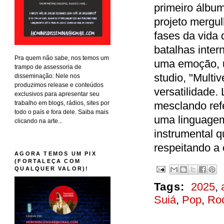
primeiro álbum
projeto mergu
fases da vida 
batalhas inter
Pra quem não sabe, nos temos um
uma emoção, 
trampo de assessoria de
studio, "Multi
disseminação: Nele nos
produzimos release e conteúdos
versatilidade.
exclusivos para apresentar seu
trabalho em blogs, rádios, sites por
mesclando ref
todo o país e fora dele. Saiba mais
uma linguagem
clicando na arte...
instrumental q
respeitando a 
AGORA TEMOS UM PIX
(FORTALEÇA COM
QUALQUER VALOR)!
Tags:
2025
,
Suiá
,
Pop
,
Ro