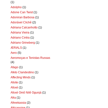
(1)
Adolpho
(1)
Adone Can Twist
(1)
Adoniran Barbosa
(1)
Adorável Clichê
(2)
Adriana Calcanhotto
(1)
Adriana Vieira
(1)
Adriano Cintra
(1)
Adriano Grineberg
(1)
ÆRIALS
(1)
Aero
(5)
Aeromoças e Tenistas Russas
(4)
Afago
(1)
Afeto Clandestino
(1)
Affecting Minds
(1)
Afoite
(1)
Afoxé
(1)
Afoxé Omô Nilê Ogunjá
(1)
Afra
(1)
Afreekassia
(2)
Africanoise
(1)