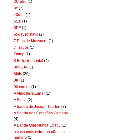
3UmSó
(1)
3x
(2)
43duo
(1)
5:18
(1)
5PE
(1)
65daysofstatic
(2)
7 Dias de Massacre
(1)
7 Tragos
(1)
7mmp
(1)
8 Bit Instrumental
(4)
86SEJA
(1)
8bits
(20)
8K
(1)
90 contos
(1)
A Atmosfera Lunar
(1)
A Balsa
(2)
A banda de Joseph Tourton
(8)
A Banda dos Corações Partidos
(4)
A Banda Que Nunca Existiu
(1)
a casa mais estranha não tem
número
(1)