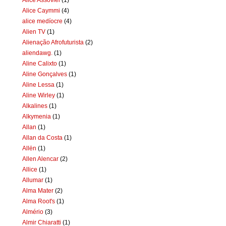
Alice Caymmi
(4)
alice medíocre
(4)
Alien TV
(1)
Alienação Afrofuturista
(2)
aliendawg.
(1)
Aline Calixto
(1)
Aline Gonçalves
(1)
Aline Lessa
(1)
Aline Wirley
(1)
Alkalines
(1)
Alkymenia
(1)
Allan
(1)
Allan da Costa
(1)
Allën
(1)
Allen Alencar
(2)
Allice
(1)
Allumar
(1)
Alma Mater
(2)
Alma Root's
(1)
Almério
(3)
Almir Chiaratti
(1)