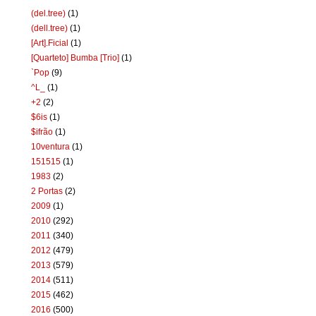
(del.tree)
(1)
(dell.tree)
(1)
[Art].Ficial
(1)
[Quarteto] Bumba [Trio]
(1)
`Pop
(9)
^L_
(1)
+2
(2)
$6is
(1)
$ifrão
(1)
10ventura
(1)
151515
(1)
1983
(2)
2 Portas
(2)
2009
(1)
2010
(292)
2011
(340)
2012
(479)
2013
(579)
2014
(511)
2015
(462)
2016
(500)