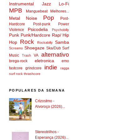
Instrumental
Jazz
Lo-Fi
MPB
Manguebeat
Melhores...
Pop
Metal
Noise
Post-
Hardcore
Post-punk
Power
Psicodelia
Violence
Psychobilly
Punk
Punk/Hardcore
Rap/ Hip
Rock
Hop
Samba
Rockabilly
Shoegaze
Ska/Dub
Surf
Screamo
alternativo
Music
VA
Trash
eletronica
brega-rock
emo
indie
fastcore
grindcore
ragga
surf rock
thrashcore
POPULARES DA SEMANA
Crizostmo -
Alvoroço (2026)...
Stereotrilhos -
Esperança (2026)...