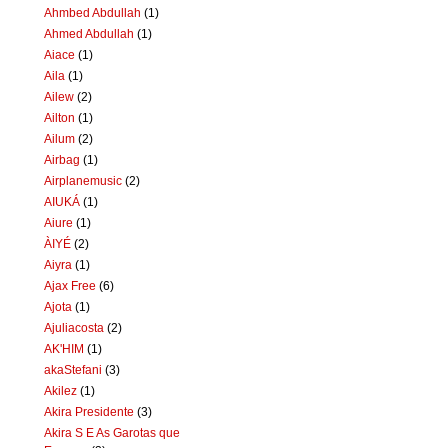
Ahmbed Abdullah
(1)
Ahmed Abdullah
(1)
Aiace
(1)
Aila
(1)
Ailew
(2)
Ailton
(1)
Ailum
(2)
Airbag
(1)
Airplanemusic
(2)
AIUKÁ
(1)
Aiure
(1)
ÀIYÉ
(2)
Aiyra
(1)
Ajax Free
(6)
Ajota
(1)
Ajuliacosta
(2)
AK'HIM
(1)
akaStefani
(3)
Akilez
(1)
Akira Presidente
(3)
Akira S E As Garotas que