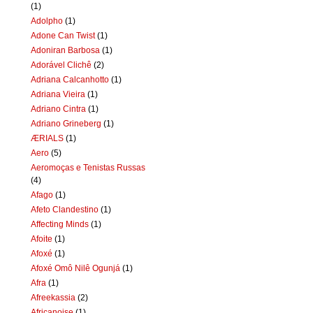
(1)
Adolpho
(1)
Adone Can Twist
(1)
Adoniran Barbosa
(1)
Adorável Clichê
(2)
Adriana Calcanhotto
(1)
Adriana Vieira
(1)
Adriano Cintra
(1)
Adriano Grineberg
(1)
ÆRIALS
(1)
Aero
(5)
Aeromoças e Tenistas Russas
(4)
Afago
(1)
Afeto Clandestino
(1)
Affecting Minds
(1)
Afoite
(1)
Afoxé
(1)
Afoxé Omô Nilê Ogunjá
(1)
Afra
(1)
Afreekassia
(2)
Africanoise
(1)