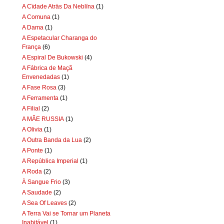
A Cïdade Aträs Da Neblïna
(1)
A Comuna
(1)
A Dama
(1)
A Espetacular Charanga do
França
(6)
A Espiral De Bukowski
(4)
A Fábrica de Maçã
Envenedadas
(1)
A Fase Rosa
(3)
A Ferramenta
(1)
A Filial
(2)
A MÃE RUSSIA
(1)
A Olivia
(1)
A Outra Banda da Lua
(2)
A Ponte
(1)
A República Imperial
(1)
A Roda
(2)
À Sangue Frio
(3)
A Saudade
(2)
A Sea Of Leaves
(2)
A Terra Vai se Tornar um Planeta
Inabitável
(1)