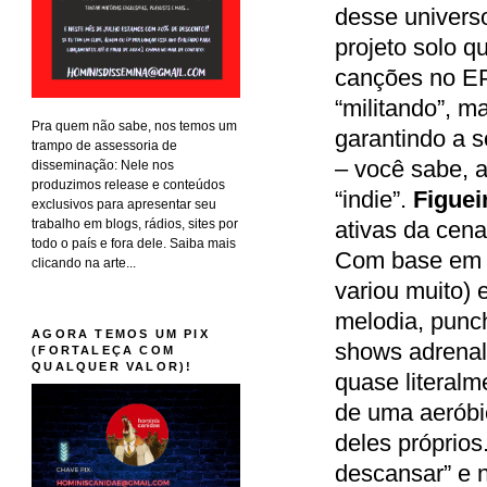
desse univers
projeto solo 
canções no EP
“militando”, 
Pra quem não sabe, nos temos um
garantindo a 
trampo de assessoria de
– você sabe, 
disseminação: Nele nos
produzimos release e conteúdos
“indie”.
Figuei
exclusivos para apresentar seu
trabalho em blogs, rádios, sites por
ativas da cena
todo o país e fora dele. Saiba mais
Com base em Ta
clicando na arte...
variou muito) 
melodia, punc
AGORA TEMOS UM PIX
shows adrenal
(FORTALEÇA COM
QUALQUER VALOR)!
quase literal
de uma aeróbi
deles próprios
descansar” e 