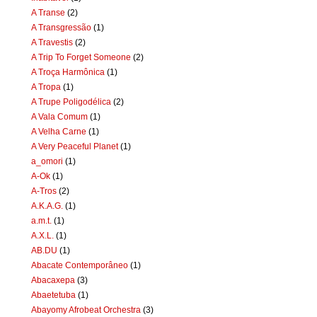
A Transe
(2)
A Transgressão
(1)
A Travestis
(2)
A Trip To Forget Someone
(2)
A Troça Harmônica
(1)
A Tropa
(1)
A Trupe Poligodélica
(2)
A Vala Comum
(1)
A Velha Carne
(1)
A Very Peaceful Planet
(1)
a_omori
(1)
A-Ok
(1)
A-Tros
(2)
A.K.A.G.
(1)
a.m.t.
(1)
A.X.L.
(1)
AB.DU
(1)
Abacate Contemporâneo
(1)
Abacaxepa
(3)
Abaetetuba
(1)
Abayomy Afrobeat Orchestra
(3)