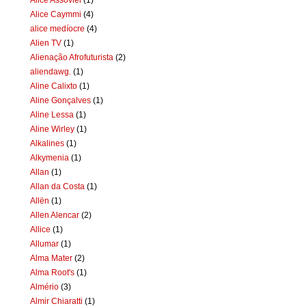
Alice Caymmi
(4)
alice medíocre
(4)
Alien TV
(1)
Alienação Afrofuturista
(2)
aliendawg.
(1)
Aline Calixto
(1)
Aline Gonçalves
(1)
Aline Lessa
(1)
Aline Wirley
(1)
Alkalines
(1)
Alkymenia
(1)
Allan
(1)
Allan da Costa
(1)
Allën
(1)
Allen Alencar
(2)
Allice
(1)
Allumar
(1)
Alma Mater
(2)
Alma Root's
(1)
Almério
(3)
Almir Chiaratti
(1)