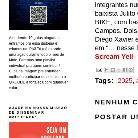
integrantes n
baixista Julit
BIKE, com ba
Campos. Dois d
Diego Xavier 
Atendendo 10 gatos pingados,
entramos pra essa distopia e
em “… nesse l
criamos um PIX! Tá até rolando
uma ação durante todo o mês de
Scream Yell
Maio, Faremos uma playlist
individual pra quem contribuir!
Clica na imagem pra entender
melhor e participar ou seleciona o
Tags:
2025
,
QRCODE e fortaleça com qualquer
valor.
NENHUM C
AJUDE NA NOSSA MISSÃO
DE DISSEMINAR
POSTAR U
#MUSICABR!