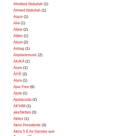
Ahmbed Abdullah
(1)
Ahmed Abdullah
(1)
Aiace
(1)
Aila
(1)
Ailew
(2)
Ailton
(1)
Ailum
(2)
Airbag
(1)
Airplanemusic
(2)
AIUKÁ
(1)
Aiure
(1)
ÀIYÉ
(2)
Aiyra
(1)
Ajax Free
(6)
Ajota
(1)
Ajuliacosta
(2)
AK'HIM
(1)
akaStefani
(3)
Akilez
(1)
Akira Presidente
(3)
Akira S E As Garotas que