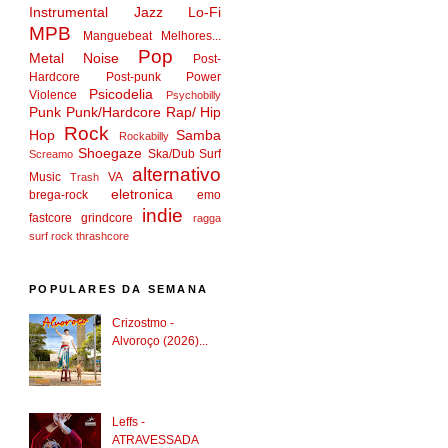
Instrumental
Jazz
Lo-Fi
MPB
Manguebeat
Melhores...
Pop
Metal
Noise
Post-
Hardcore
Post-punk
Power
Psicodelia
Violence
Psychobilly
Punk
Punk/Hardcore
Rap/ Hip
Rock
Hop
Samba
Rockabilly
Shoegaze
Ska/Dub
Surf
Screamo
alternativo
Music
VA
Trash
eletronica
brega-rock
emo
indie
fastcore
grindcore
ragga
surf rock
thrashcore
POPULARES DA SEMANA
Crizostmo -
Alvoroço (2026)...
Leffs -
ATRAVESSADA