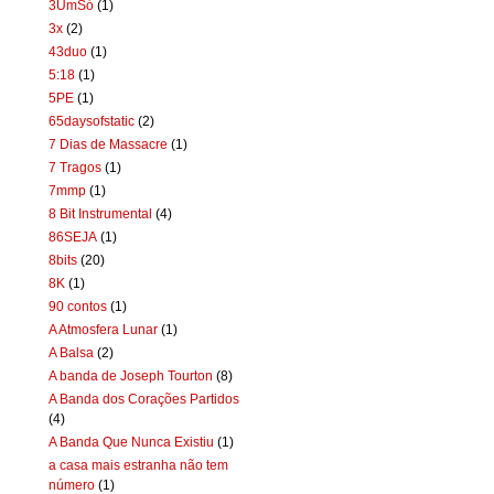
3UmSó
(1)
3x
(2)
43duo
(1)
5:18
(1)
5PE
(1)
65daysofstatic
(2)
7 Dias de Massacre
(1)
7 Tragos
(1)
7mmp
(1)
8 Bit Instrumental
(4)
86SEJA
(1)
8bits
(20)
8K
(1)
90 contos
(1)
A Atmosfera Lunar
(1)
A Balsa
(2)
A banda de Joseph Tourton
(8)
A Banda dos Corações Partidos
(4)
A Banda Que Nunca Existiu
(1)
a casa mais estranha não tem
número
(1)