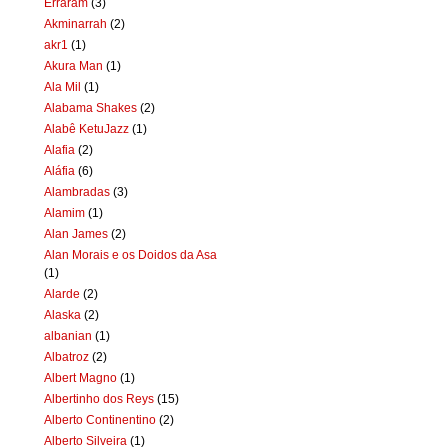
Erraram
(3)
Akminarrah
(2)
akr1
(1)
Akura Man
(1)
Ala Mil
(1)
Alabama Shakes
(2)
Alabê KetuJazz
(1)
Alafia
(2)
Aláfia
(6)
Alambradas
(3)
Alamim
(1)
Alan James
(2)
Alan Morais e os Doidos da Asa
(1)
Alarde
(2)
Alaska
(2)
albanian
(1)
Albatroz
(2)
Albert Magno
(1)
Albertinho dos Reys
(15)
Alberto Continentino
(2)
Alberto Silveira
(1)