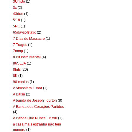
3UmSó
(1)
3x
(2)
43duo
(1)
5:18
(1)
5PE
(1)
65daysofstatic
(2)
7 Dias de Massacre
(1)
7 Tragos
(1)
7mmp
(1)
8 Bit Instrumental
(4)
86SEJA
(1)
8bits
(20)
8K
(1)
90 contos
(1)
A Atmosfera Lunar
(1)
A Balsa
(2)
A banda de Joseph Tourton
(8)
A Banda dos Corações Partidos
(4)
A Banda Que Nunca Existiu
(1)
a casa mais estranha não tem
número
(1)