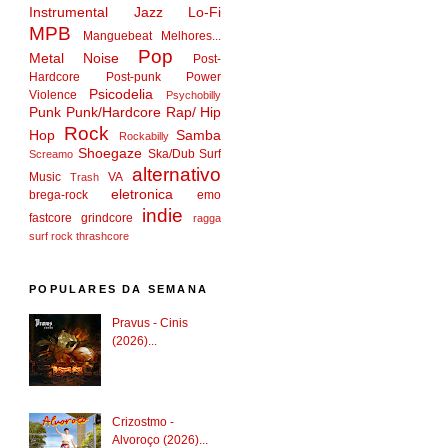
Instrumental
Jazz
Lo-Fi
MPB
Manguebeat
Melhores...
Pop
Metal
Noise
Post-
Hardcore
Post-punk
Power
Psicodelia
Violence
Psychobilly
Punk
Punk/Hardcore
Rap/ Hip
Rock
Hop
Samba
Rockabilly
Shoegaze
Ska/Dub
Surf
Screamo
alternativo
Music
VA
Trash
eletronica
brega-rock
emo
indie
fastcore
grindcore
ragga
surf rock
thrashcore
POPULARES DA SEMANA
Pravus - Cinis
(2026)...
Crizostmo -
Alvoroço (2026)...