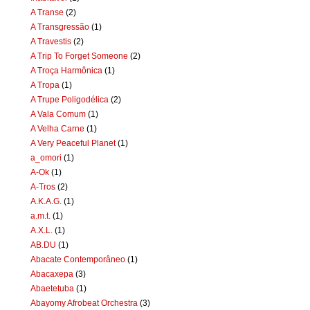
A Transe
(2)
A Transgressão
(1)
A Travestis
(2)
A Trip To Forget Someone
(2)
A Troça Harmônica
(1)
A Tropa
(1)
A Trupe Poligodélica
(2)
A Vala Comum
(1)
A Velha Carne
(1)
A Very Peaceful Planet
(1)
a_omori
(1)
A-Ok
(1)
A-Tros
(2)
A.K.A.G.
(1)
a.m.t.
(1)
A.X.L.
(1)
AB.DU
(1)
Abacate Contemporâneo
(1)
Abacaxepa
(3)
Abaetetuba
(1)
Abayomy Afrobeat Orchestra
(3)