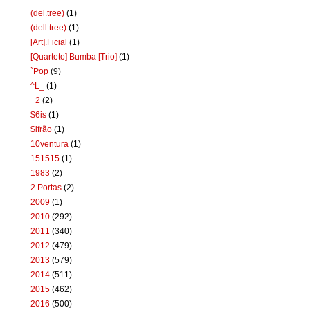
(del.tree)
(1)
(dell.tree)
(1)
[Art].Ficial
(1)
[Quarteto] Bumba [Trio]
(1)
`Pop
(9)
^L_
(1)
+2
(2)
$6is
(1)
$ifrão
(1)
10ventura
(1)
151515
(1)
1983
(2)
2 Portas
(2)
2009
(1)
2010
(292)
2011
(340)
2012
(479)
2013
(579)
2014
(511)
2015
(462)
2016
(500)