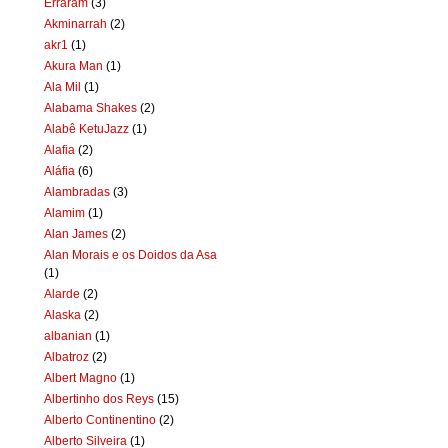
Erraram
(3)
Akminarrah
(2)
akr1
(1)
Akura Man
(1)
Ala Mil
(1)
Alabama Shakes
(2)
Alabê KetuJazz
(1)
Alafia
(2)
Aláfia
(6)
Alambradas
(3)
Alamim
(1)
Alan James
(2)
Alan Morais e os Doidos da Asa
(1)
Alarde
(2)
Alaska
(2)
albanian
(1)
Albatroz
(2)
Albert Magno
(1)
Albertinho dos Reys
(15)
Alberto Continentino
(2)
Alberto Silveira
(1)