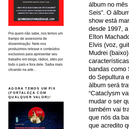
álbum no mês 
Seis”. O álbum
show está mar
desde 1997, a 
Pra quem não sabe, nos temos um
Elton Machado
trampo de assessoria de
Elvis (voz, gui
disseminação: Nele nos
produzimos release e conteúdos
Mudrei (baixo)
exclusivos para apresentar seu
trabalho em blogs, rádios, sites por
característica
todo o país e fora dele. Saiba mais
bandas como S
clicando na arte...
do Sepultura e
álbum será tra
AGORA TEMOS UM PIX
“Cataclysm vai
(FORTALEÇA COM
QUALQUER VALOR)!
mudar o ser qu
também vai tr
que nós da ba
que acredito 