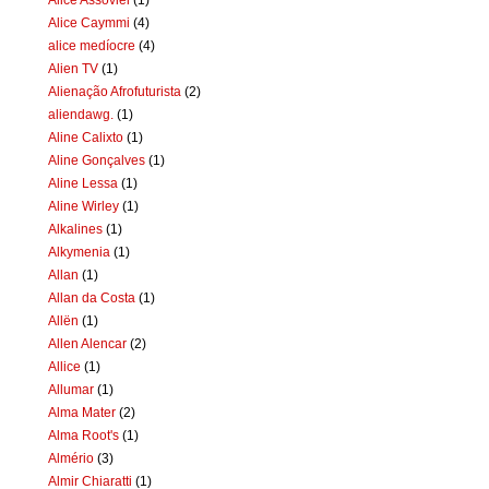
Alice Caymmi
(4)
alice medíocre
(4)
Alien TV
(1)
Alienação Afrofuturista
(2)
aliendawg.
(1)
Aline Calixto
(1)
Aline Gonçalves
(1)
Aline Lessa
(1)
Aline Wirley
(1)
Alkalines
(1)
Alkymenia
(1)
Allan
(1)
Allan da Costa
(1)
Allën
(1)
Allen Alencar
(2)
Allice
(1)
Allumar
(1)
Alma Mater
(2)
Alma Root's
(1)
Almério
(3)
Almir Chiaratti
(1)