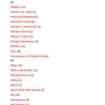
(1)
Adolpho
(1)
Adone Can Twist
(1)
Adoniran Barbosa
(1)
Adorável Clichê
(2)
Adriana Calcanhotto
(1)
Adriana Vieira
(1)
Adriano Cintra
(1)
Adriano Grineberg
(1)
ÆRIALS
(1)
Aero
(5)
Aeromoças e Tenistas Russas
(4)
Afago
(1)
Afeto Clandestino
(1)
Affecting Minds
(1)
Afoite
(1)
Afoxé
(1)
Afoxé Omô Nilê Ogunjá
(1)
Afra
(1)
Afreekassia
(2)
Africanoise
(1)