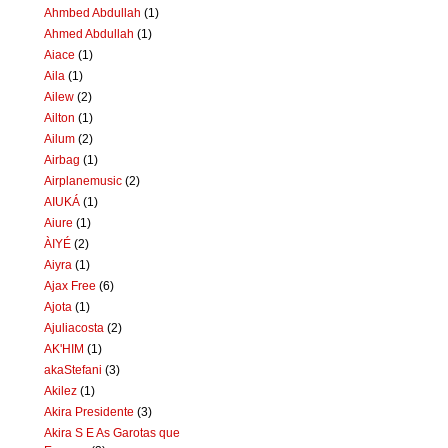
Ahmbed Abdullah
(1)
Ahmed Abdullah
(1)
Aiace
(1)
Aila
(1)
Ailew
(2)
Ailton
(1)
Ailum
(2)
Airbag
(1)
Airplanemusic
(2)
AIUKÁ
(1)
Aiure
(1)
ÀIYÉ
(2)
Aiyra
(1)
Ajax Free
(6)
Ajota
(1)
Ajuliacosta
(2)
AK'HIM
(1)
akaStefani
(3)
Akilez
(1)
Akira Presidente
(3)
Akira S E As Garotas que