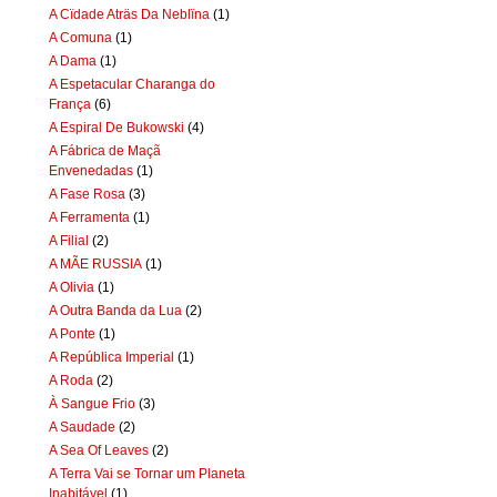
A Cïdade Aträs Da Neblïna
(1)
A Comuna
(1)
A Dama
(1)
A Espetacular Charanga do
França
(6)
A Espiral De Bukowski
(4)
A Fábrica de Maçã
Envenedadas
(1)
A Fase Rosa
(3)
A Ferramenta
(1)
A Filial
(2)
A MÃE RUSSIA
(1)
A Olivia
(1)
A Outra Banda da Lua
(2)
A Ponte
(1)
A República Imperial
(1)
A Roda
(2)
À Sangue Frio
(3)
A Saudade
(2)
A Sea Of Leaves
(2)
A Terra Vai se Tornar um Planeta
Inabitável
(1)