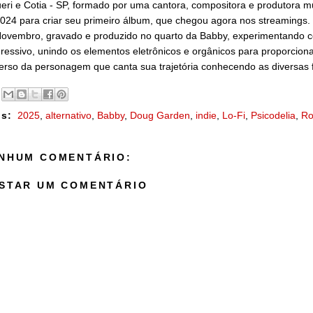
eri e Cotia - SP, formado por uma cantora, compositora e produtora musi
024 para criar seu primeiro álbum, que chegou agora nos streamings.
ovembro, gravado e produzido no quarto da Babby, experimentando co
ressivo, unindo os elementos eletrônicos e orgânicos para proporcio
erso da personagem que canta sua trajetória conhecendo as diversas f
s:
2025
,
alternativo
,
Babby
,
Doug Garden
,
indie
,
Lo-Fi
,
Psicodelia
,
Ro
NHUM COMENTÁRIO:
STAR UM COMENTÁRIO