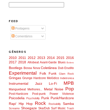
FEED
Postagens
Comentários
GÊNEROS
2010
2011
2012
2013
2014
2015
2016
2017
2018
Afrobeat
Avant-Garde
Blues
Bolero
Bootlegs
Coletânea
Bossa Nova
Dub
Erudito
Experimental
Folk
Funk
Glam Rock
Gringas
Grunge
Hardcore Melódico
Indietronica
MPB
Instrumental
Jazz
Lo-Fi
Pop
Metal
Noise
Manguebeat
Melhores...
Post-Hardcore
Post-punk
Power Violence
Psicodelia
Punk
Punk/Hardcore
Psychobilly
Rock
Rap/ Hip Hop
Samba
Rockabilly
Shoegaze
Ska/Dub
Surf Music
Screamo
Trash