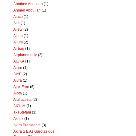
Ahmbed Abdullah
(1)
Ahmed Abdullah
(1)
Aiace
(1)
Aila
(1)
Ailew
(2)
Ailton
(1)
Ailum
(2)
Airbag
(1)
Airplanemusic
(2)
AIUKÁ
(1)
Aiure
(1)
ÀIYÉ
(2)
Aiyra
(1)
Ajax Free
(6)
Ajota
(1)
Ajuliacosta
(2)
AK'HIM
(1)
akaStefani
(3)
Akilez
(1)
Akira Presidente
(3)
Akira S E As Garotas que