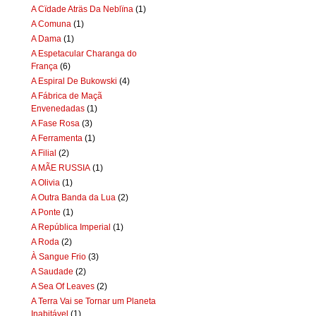
A Cïdade Aträs Da Neblïna
(1)
A Comuna
(1)
A Dama
(1)
A Espetacular Charanga do
França
(6)
A Espiral De Bukowski
(4)
A Fábrica de Maçã
Envenedadas
(1)
A Fase Rosa
(3)
A Ferramenta
(1)
A Filial
(2)
A MÃE RUSSIA
(1)
A Olivia
(1)
A Outra Banda da Lua
(2)
A Ponte
(1)
A República Imperial
(1)
A Roda
(2)
À Sangue Frio
(3)
A Saudade
(2)
A Sea Of Leaves
(2)
A Terra Vai se Tornar um Planeta
Inabitável
(1)