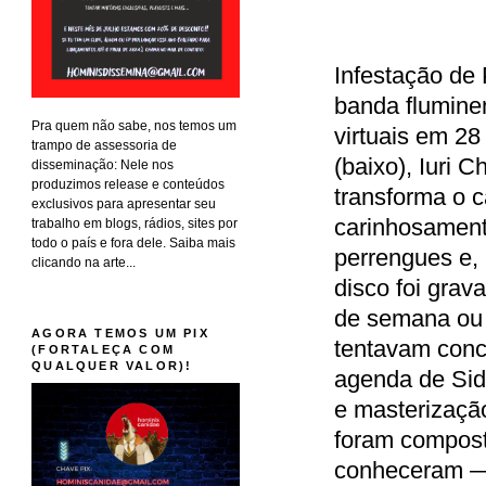
Infestação de 
banda flumin
Pra quem não sabe, nos temos um
virtuais em 2
trampo de assessoria de
(baixo), Iuri C
disseminação: Nele nos
produzimos release e conteúdos
transforma o 
exclusivos para apresentar seu
carinhosamente
trabalho em blogs, rádios, sites por
todo o país e fora dele. Saiba mais
perrengues e,
clicando na arte...
disco foi grav
de semana ou 
AGORA TEMOS UM PIX
tentavam conci
(FORTALEÇA COM
QUALQUER VALOR)!
agenda de Sid
e masterizaçã
foram compost
conheceram —