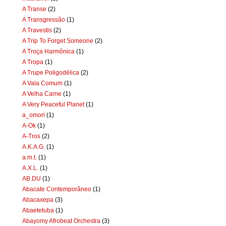
A Transe
(2)
A Transgressão
(1)
A Travestis
(2)
A Trip To Forget Someone
(2)
A Troça Harmônica
(1)
A Tropa
(1)
A Trupe Poligodélica
(2)
A Vala Comum
(1)
A Velha Carne
(1)
A Very Peaceful Planet
(1)
a_omori
(1)
A-Ok
(1)
A-Tros
(2)
A.K.A.G.
(1)
a.m.t.
(1)
A.X.L.
(1)
AB.DU
(1)
Abacate Contemporâneo
(1)
Abacaxepa
(3)
Abaetetuba
(1)
Abayomy Afrobeat Orchestra
(3)