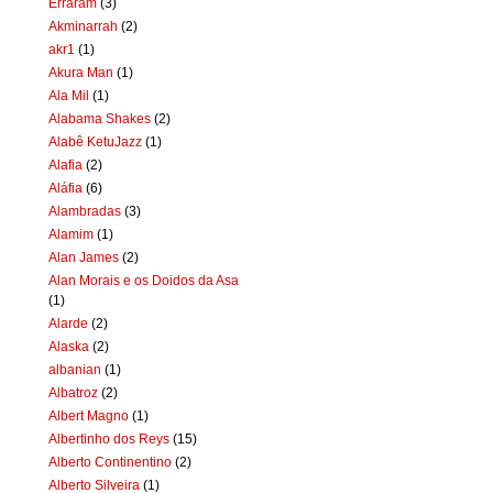
Erraram
(3)
Akminarrah
(2)
akr1
(1)
Akura Man
(1)
Ala Mil
(1)
Alabama Shakes
(2)
Alabê KetuJazz
(1)
Alafia
(2)
Aláfia
(6)
Alambradas
(3)
Alamim
(1)
Alan James
(2)
Alan Morais e os Doidos da Asa
(1)
Alarde
(2)
Alaska
(2)
albanian
(1)
Albatroz
(2)
Albert Magno
(1)
Albertinho dos Reys
(15)
Alberto Continentino
(2)
Alberto Silveira
(1)