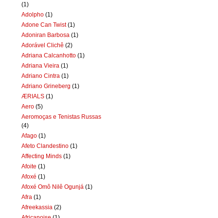
(1)
Adolpho
(1)
Adone Can Twist
(1)
Adoniran Barbosa
(1)
Adorável Clichê
(2)
Adriana Calcanhotto
(1)
Adriana Vieira
(1)
Adriano Cintra
(1)
Adriano Grineberg
(1)
ÆRIALS
(1)
Aero
(5)
Aeromoças e Tenistas Russas
(4)
Afago
(1)
Afeto Clandestino
(1)
Affecting Minds
(1)
Afoite
(1)
Afoxé
(1)
Afoxé Omô Nilê Ogunjá
(1)
Afra
(1)
Afreekassia
(2)
Africanoise
(1)