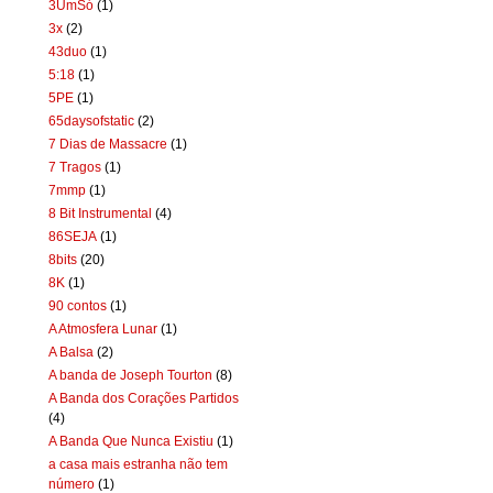
3UmSó
(1)
3x
(2)
43duo
(1)
5:18
(1)
5PE
(1)
65daysofstatic
(2)
7 Dias de Massacre
(1)
7 Tragos
(1)
7mmp
(1)
8 Bit Instrumental
(4)
86SEJA
(1)
8bits
(20)
8K
(1)
90 contos
(1)
A Atmosfera Lunar
(1)
A Balsa
(2)
A banda de Joseph Tourton
(8)
A Banda dos Corações Partidos
(4)
A Banda Que Nunca Existiu
(1)
a casa mais estranha não tem
número
(1)