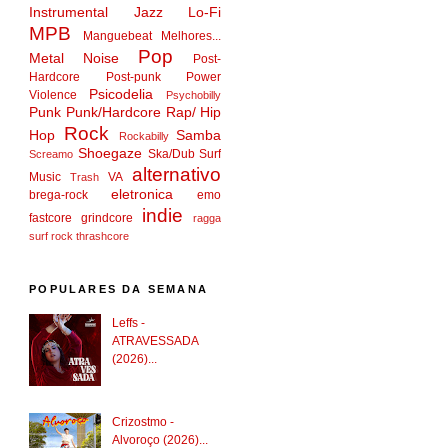
Instrumental
Jazz
Lo-Fi
MPB
Manguebeat
Melhores...
Pop
Metal
Noise
Post-
Hardcore
Post-punk
Power
Psicodelia
Violence
Psychobilly
Punk
Punk/Hardcore
Rap/ Hip
Rock
Hop
Samba
Rockabilly
Shoegaze
Ska/Dub
Surf
Screamo
alternativo
Music
VA
Trash
eletronica
brega-rock
emo
indie
fastcore
grindcore
ragga
surf rock
thrashcore
POPULARES DA SEMANA
Leffs -
ATRAVESSADA
(2026)...
Crizostmo -
Alvoroço (2026)...