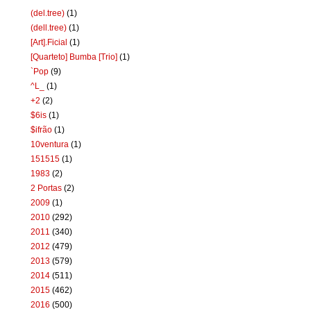
(del.tree)
(1)
(dell.tree)
(1)
[Art].Ficial
(1)
[Quarteto] Bumba [Trio]
(1)
`Pop
(9)
^L_
(1)
+2
(2)
$6is
(1)
$ifrão
(1)
10ventura
(1)
151515
(1)
1983
(2)
2 Portas
(2)
2009
(1)
2010
(292)
2011
(340)
2012
(479)
2013
(579)
2014
(511)
2015
(462)
2016
(500)