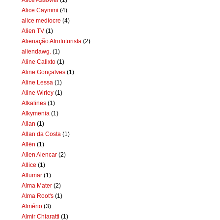
Alice Caymmi
(4)
alice medíocre
(4)
Alien TV
(1)
Alienação Afrofuturista
(2)
aliendawg.
(1)
Aline Calixto
(1)
Aline Gonçalves
(1)
Aline Lessa
(1)
Aline Wirley
(1)
Alkalines
(1)
Alkymenia
(1)
Allan
(1)
Allan da Costa
(1)
Allën
(1)
Allen Alencar
(2)
Allice
(1)
Allumar
(1)
Alma Mater
(2)
Alma Root's
(1)
Almério
(3)
Almir Chiaratti
(1)