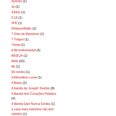
3UmSó
(1)
3x
(2)
43duo
(1)
5:18
(1)
5PE
(1)
65daysofstatic
(2)
7 Dias de Massacre
(1)
7 Tragos
(1)
7mmp
(1)
8 Bit Instrumental
(4)
86SEJA
(1)
8bits
(20)
8K
(1)
90 contos
(1)
A Atmosfera Lunar
(1)
A Balsa
(2)
A banda de Joseph Tourton
(8)
A Banda dos Corações Partidos
(4)
A Banda Que Nunca Existiu
(1)
a casa mais estranha não tem
número
(1)