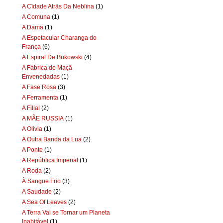
A Cïdade Aträs Da Neblïna
(1)
A Comuna
(1)
A Dama
(1)
A Espetacular Charanga do
França
(6)
A Espiral De Bukowski
(4)
A Fábrica de Maçã
Envenedadas
(1)
A Fase Rosa
(3)
A Ferramenta
(1)
A Filial
(2)
A MÃE RUSSIA
(1)
A Olivia
(1)
A Outra Banda da Lua
(2)
A Ponte
(1)
A República Imperial
(1)
A Roda
(2)
À Sangue Frio
(3)
A Saudade
(2)
A Sea Of Leaves
(2)
A Terra Vai se Tornar um Planeta
Inabitável
(1)