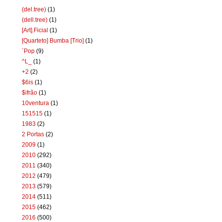
(del.tree)
(1)
(dell.tree)
(1)
[Art].Ficial
(1)
[Quarteto] Bumba [Trio]
(1)
`Pop
(9)
^L_
(1)
+2
(2)
$6is
(1)
$ifrão
(1)
10ventura
(1)
151515
(1)
1983
(2)
2 Portas
(2)
2009
(1)
2010
(292)
2011
(340)
2012
(479)
2013
(579)
2014
(511)
2015
(462)
2016
(500)