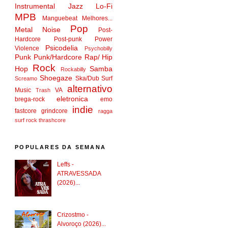
Instrumental
Jazz
Lo-Fi
MPB
Manguebeat
Melhores...
Pop
Metal
Noise
Post-
Hardcore
Post-punk
Power
Psicodelia
Violence
Psychobilly
Punk
Punk/Hardcore
Rap/ Hip
Rock
Hop
Samba
Rockabilly
Shoegaze
Ska/Dub
Surf
Screamo
alternativo
Music
VA
Trash
eletronica
brega-rock
emo
indie
fastcore
grindcore
ragga
surf rock
thrashcore
POPULARES DA SEMANA
Leffs -
ATRAVESSADA
(2026)...
Crizostmo -
Alvoroço (2026)...