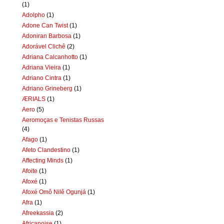
(1)
Adolpho
(1)
Adone Can Twist
(1)
Adoniran Barbosa
(1)
Adorável Clichê
(2)
Adriana Calcanhotto
(1)
Adriana Vieira
(1)
Adriano Cintra
(1)
Adriano Grineberg
(1)
ÆRIALS
(1)
Aero
(5)
Aeromoças e Tenistas Russas
(4)
Afago
(1)
Afeto Clandestino
(1)
Affecting Minds
(1)
Afoite
(1)
Afoxé
(1)
Afoxé Omô Nilê Ogunjá
(1)
Afra
(1)
Afreekassia
(2)
Africanoise
(1)