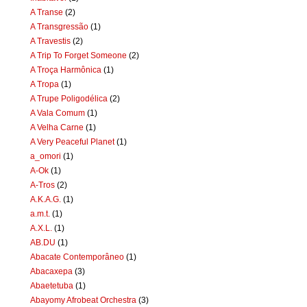
A Transe
(2)
A Transgressão
(1)
A Travestis
(2)
A Trip To Forget Someone
(2)
A Troça Harmônica
(1)
A Tropa
(1)
A Trupe Poligodélica
(2)
A Vala Comum
(1)
A Velha Carne
(1)
A Very Peaceful Planet
(1)
a_omori
(1)
A-Ok
(1)
A-Tros
(2)
A.K.A.G.
(1)
a.m.t.
(1)
A.X.L.
(1)
AB.DU
(1)
Abacate Contemporâneo
(1)
Abacaxepa
(3)
Abaetetuba
(1)
Abayomy Afrobeat Orchestra
(3)