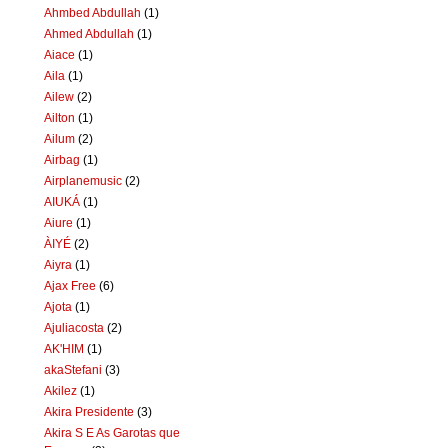
Ahmbed Abdullah
(1)
Ahmed Abdullah
(1)
Aiace
(1)
Aila
(1)
Ailew
(2)
Ailton
(1)
Ailum
(2)
Airbag
(1)
Airplanemusic
(2)
AIUKÁ
(1)
Aiure
(1)
ÀIYÉ
(2)
Aiyra
(1)
Ajax Free
(6)
Ajota
(1)
Ajuliacosta
(2)
AK'HIM
(1)
akaStefani
(3)
Akilez
(1)
Akira Presidente
(3)
Akira S E As Garotas que