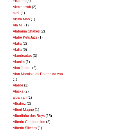
Erraram
(3)
Akminarrah
(2)
akr1
(1)
Akura Man
(1)
Ala Mil
(1)
Alabama Shakes
(2)
Alabê KetuJazz
(1)
Alafia
(2)
Aláfia
(6)
Alambradas
(3)
Alamim
(1)
Alan James
(2)
Alan Morais e os Doidos da Asa
(1)
Alarde
(2)
Alaska
(2)
albanian
(1)
Albatroz
(2)
Albert Magno
(1)
Albertinho dos Reys
(15)
Alberto Continentino
(2)
Alberto Silveira
(1)