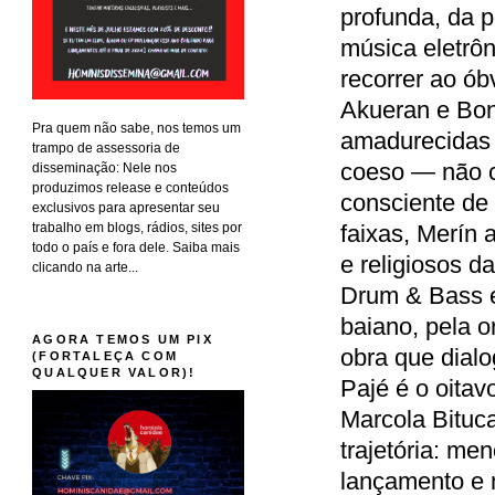
profunda, da 
música eletrôn
recorrer ao ób
Akueran e Bon
Pra quem não sabe, nos temos um
amadurecidas 
trampo de assessoria de
coeso — não c
disseminação: Nele nos
produzimos release e conteúdos
consciente de 
exclusivos para apresentar seu
trabalho em blogs, rádios, sites por
faixas, Merín 
todo o país e fora dele. Saiba mais
e religiosos d
clicando na arte...
Drum & Bass 
baiano, pela o
AGORA TEMOS UM PIX
obra que dialo
(FORTALEÇA COM
QUALQUER VALOR)!
Pajé é o oita
Marcola Bituc
trajetória: me
lançamento e 