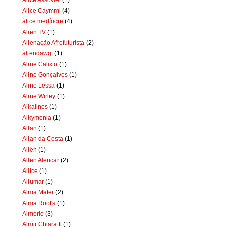
Alice Caymmi
(4)
alice medíocre
(4)
Alien TV
(1)
Alienação Afrofuturista
(2)
aliendawg.
(1)
Aline Calixto
(1)
Aline Gonçalves
(1)
Aline Lessa
(1)
Aline Wirley
(1)
Alkalines
(1)
Alkymenia
(1)
Allan
(1)
Allan da Costa
(1)
Allën
(1)
Allen Alencar
(2)
Allice
(1)
Allumar
(1)
Alma Mater
(2)
Alma Root's
(1)
Almério
(3)
Almir Chiaratti
(1)