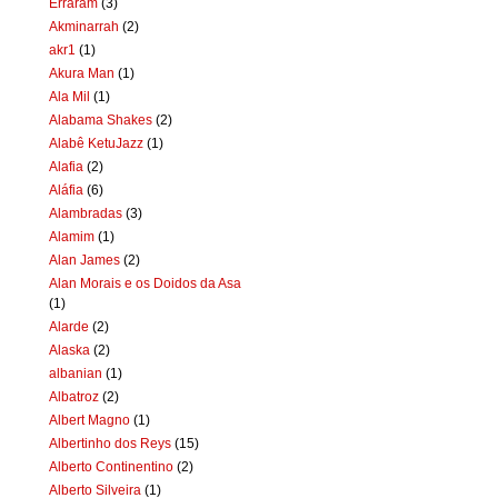
Erraram
(3)
Akminarrah
(2)
akr1
(1)
Akura Man
(1)
Ala Mil
(1)
Alabama Shakes
(2)
Alabê KetuJazz
(1)
Alafia
(2)
Aláfia
(6)
Alambradas
(3)
Alamim
(1)
Alan James
(2)
Alan Morais e os Doidos da Asa
(1)
Alarde
(2)
Alaska
(2)
albanian
(1)
Albatroz
(2)
Albert Magno
(1)
Albertinho dos Reys
(15)
Alberto Continentino
(2)
Alberto Silveira
(1)