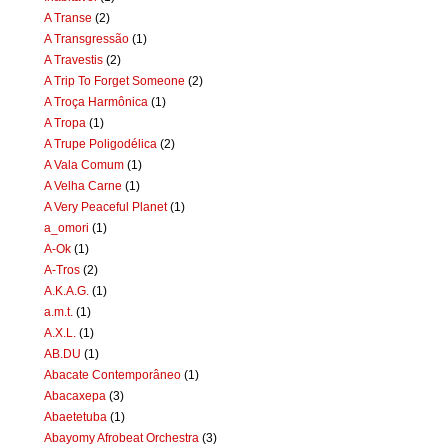
A Transe
(2)
A Transgressão
(1)
A Travestis
(2)
A Trip To Forget Someone
(2)
A Troça Harmônica
(1)
A Tropa
(1)
A Trupe Poligodélica
(2)
A Vala Comum
(1)
A Velha Carne
(1)
A Very Peaceful Planet
(1)
a_omori
(1)
A-Ok
(1)
A-Tros
(2)
A.K.A.G.
(1)
a.m.t.
(1)
A.X.L.
(1)
AB.DU
(1)
Abacate Contemporâneo
(1)
Abacaxepa
(3)
Abaetetuba
(1)
Abayomy Afrobeat Orchestra
(3)