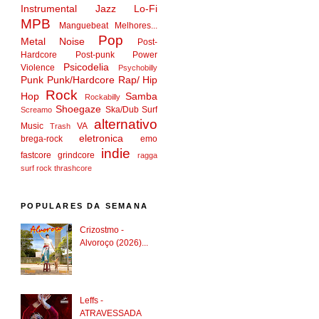
Instrumental
Jazz
Lo-Fi
MPB
Manguebeat
Melhores...
Pop
Metal
Noise
Post-
Hardcore
Post-punk
Power
Psicodelia
Violence
Psychobilly
Punk
Punk/Hardcore
Rap/ Hip
Rock
Hop
Samba
Rockabilly
Shoegaze
Ska/Dub
Surf
Screamo
alternativo
Music
VA
Trash
eletronica
brega-rock
emo
indie
fastcore
grindcore
ragga
surf rock
thrashcore
POPULARES DA SEMANA
Crizostmo -
Alvoroço (2026)...
Leffs -
ATRAVESSADA