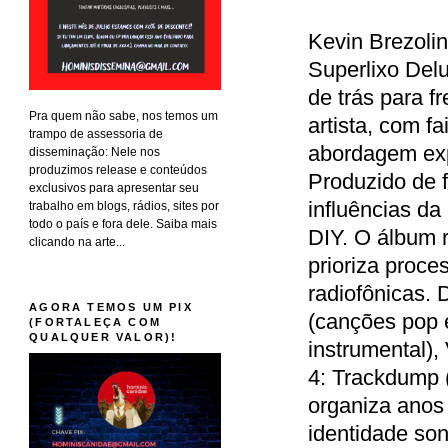
Kevin Brezoli
Superlixo Delu
de trás para f
Pra quem não sabe, nos temos um
artista, com f
trampo de assessoria de
abordagem expe
disseminação: Nele nos
produzimos release e conteúdos
Produzido de 
exclusivos para apresentar seu
influências da
trabalho em blogs, rádios, sites por
todo o país e fora dele. Saiba mais
DIY. O álbum 
clicando na arte...
prioriza proce
radiofônicas. 
AGORA TEMOS UM PIX
(canções pop e
(FORTALEÇA COM
QUALQUER VALOR)!
instrumental),
4: Trackdump 
organiza anos
identidade son