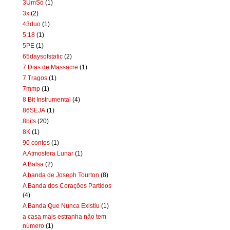
3UmSó
(1)
3x
(2)
43duo
(1)
5:18
(1)
5PE
(1)
65daysofstatic
(2)
7 Dias de Massacre
(1)
7 Tragos
(1)
7mmp
(1)
8 Bit Instrumental
(4)
86SEJA
(1)
8bits
(20)
8K
(1)
90 contos
(1)
A Atmosfera Lunar
(1)
A Balsa
(2)
A banda de Joseph Tourton
(8)
A Banda dos Corações Partidos
(4)
A Banda Que Nunca Existiu
(1)
a casa mais estranha não tem
número
(1)