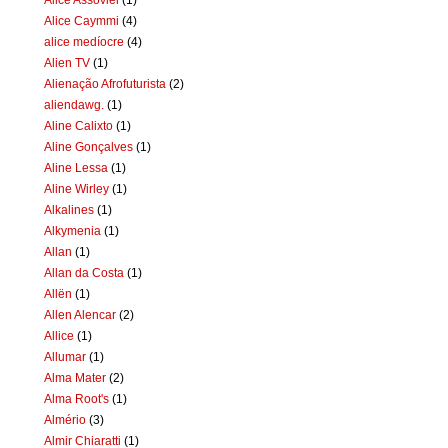
Alice Caymmi
(4)
alice medíocre
(4)
Alien TV
(1)
Alienação Afrofuturista
(2)
aliendawg.
(1)
Aline Calixto
(1)
Aline Gonçalves
(1)
Aline Lessa
(1)
Aline Wirley
(1)
Alkalines
(1)
Alkymenia
(1)
Allan
(1)
Allan da Costa
(1)
Allën
(1)
Allen Alencar
(2)
Allice
(1)
Allumar
(1)
Alma Mater
(2)
Alma Root's
(1)
Almério
(3)
Almir Chiaratti
(1)