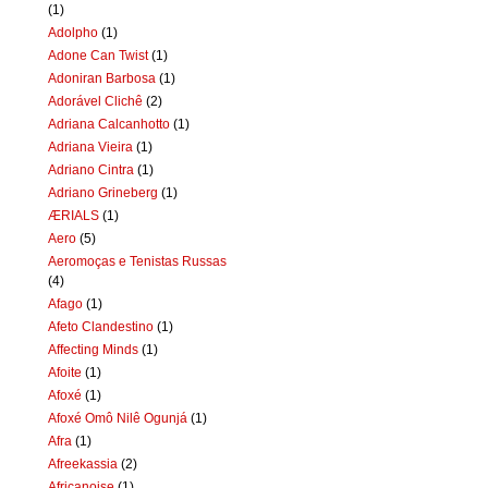
(1)
Adolpho
(1)
Adone Can Twist
(1)
Adoniran Barbosa
(1)
Adorável Clichê
(2)
Adriana Calcanhotto
(1)
Adriana Vieira
(1)
Adriano Cintra
(1)
Adriano Grineberg
(1)
ÆRIALS
(1)
Aero
(5)
Aeromoças e Tenistas Russas
(4)
Afago
(1)
Afeto Clandestino
(1)
Affecting Minds
(1)
Afoite
(1)
Afoxé
(1)
Afoxé Omô Nilê Ogunjá
(1)
Afra
(1)
Afreekassia
(2)
Africanoise
(1)