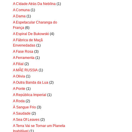
A Cïdade Aträs Da Neblïna
(1)
A Comuna
(1)
A Dama
(1)
A Espetacular Charanga do
França
(6)
A Espiral De Bukowski
(4)
A Fábrica de Maçã
Envenedadas
(1)
A Fase Rosa
(3)
A Ferramenta
(1)
A Filial
(2)
A MÃE RUSSIA
(1)
A Olivia
(1)
A Outra Banda da Lua
(2)
A Ponte
(1)
A República Imperial
(1)
A Roda
(2)
À Sangue Frio
(3)
A Saudade
(2)
A Sea Of Leaves
(2)
A Terra Vai se Tornar um Planeta
Inabitável
(1)