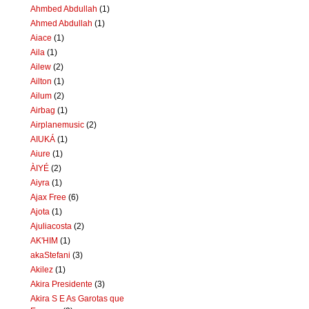
Ahmbed Abdullah
(1)
Ahmed Abdullah
(1)
Aiace
(1)
Aila
(1)
Ailew
(2)
Ailton
(1)
Ailum
(2)
Airbag
(1)
Airplanemusic
(2)
AIUKÁ
(1)
Aiure
(1)
ÀIYÉ
(2)
Aiyra
(1)
Ajax Free
(6)
Ajota
(1)
Ajuliacosta
(2)
AK'HIM
(1)
akaStefani
(3)
Akilez
(1)
Akira Presidente
(3)
Akira S E As Garotas que