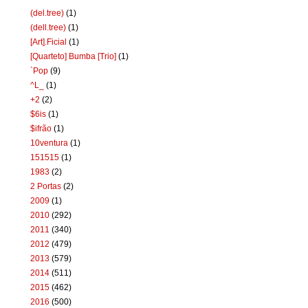
(del.tree)
(1)
(dell.tree)
(1)
[Art].Ficial
(1)
[Quarteto] Bumba [Trio]
(1)
`Pop
(9)
^L_
(1)
+2
(2)
$6is
(1)
$ifrão
(1)
10ventura
(1)
151515
(1)
1983
(2)
2 Portas
(2)
2009
(1)
2010
(292)
2011
(340)
2012
(479)
2013
(579)
2014
(511)
2015
(462)
2016
(500)