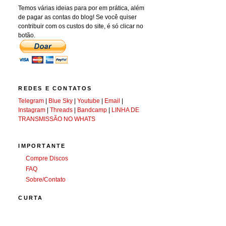
Temos várias ideias para por em prática, além
de pagar as contas do blog! Se você quiser
contribuir com os custos do site, é só clicar no
botão.
REDES E CONTATOS
Telegram
|
Blue Sky
|
Youtube
|
Email
|
Instagram
|
Threads
|
Bandcamp
|
LINHA DE
TRANSMISSÃO NO WHATS
IMPORTANTE
Compre Discos
FAQ
Sobre/Contato
CURTA