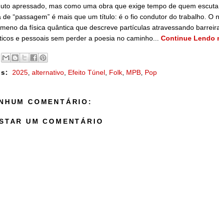
duto apressado, mas como uma obra que exige tempo de quem escuta,
a de “passagem” é mais que um título: é o fio condutor do trabalho. O 
meno da física quântica que descreve partículas atravessando barreir
ticos e pessoais sem perder a poesia no caminho...
Continue Lendo n
s:
2025
,
alternativo
,
Efeito Túnel
,
Folk
,
MPB
,
Pop
NHUM COMENTÁRIO:
STAR UM COMENTÁRIO