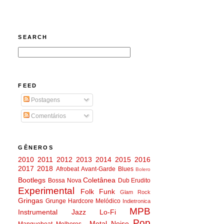
SEARCH
FEED
Postagens
Comentários
GÊNEROS
2010
2011
2012
2013
2014
2015
2016
2017
2018
Afrobeat
Avant-Garde
Blues
Bolero
Bootlegs
Coletânea
Bossa Nova
Dub
Erudito
Experimental
Folk
Funk
Glam Rock
Gringas
Grunge
Hardcore Melódico
Indietronica
MPB
Instrumental
Jazz
Lo-Fi
Pop
Metal
Noise