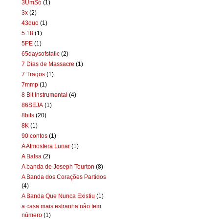
3UmSó
(1)
3x
(2)
43duo
(1)
5:18
(1)
5PE
(1)
65daysofstatic
(2)
7 Dias de Massacre
(1)
7 Tragos
(1)
7mmp
(1)
8 Bit Instrumental
(4)
86SEJA
(1)
8bits
(20)
8K
(1)
90 contos
(1)
A Atmosfera Lunar
(1)
A Balsa
(2)
A banda de Joseph Tourton
(8)
A Banda dos Corações Partidos
(4)
A Banda Que Nunca Existiu
(1)
a casa mais estranha não tem
número
(1)