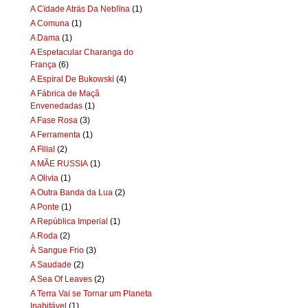
A Cïdade Aträs Da Neblïna
(1)
A Comuna
(1)
A Dama
(1)
A Espetacular Charanga do
França
(6)
A Espiral De Bukowski
(4)
A Fábrica de Maçã
Envenedadas
(1)
A Fase Rosa
(3)
A Ferramenta
(1)
A Filial
(2)
A MÃE RUSSIA
(1)
A Olivia
(1)
A Outra Banda da Lua
(2)
A Ponte
(1)
A República Imperial
(1)
A Roda
(2)
À Sangue Frio
(3)
A Saudade
(2)
A Sea Of Leaves
(2)
A Terra Vai se Tornar um Planeta
Inabitável
(1)