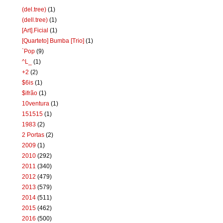
(del.tree)
(1)
(dell.tree)
(1)
[Art].Ficial
(1)
[Quarteto] Bumba [Trio]
(1)
`Pop
(9)
^L_
(1)
+2
(2)
$6is
(1)
$ifrão
(1)
10ventura
(1)
151515
(1)
1983
(2)
2 Portas
(2)
2009
(1)
2010
(292)
2011
(340)
2012
(479)
2013
(579)
2014
(511)
2015
(462)
2016
(500)