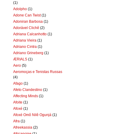
(1)
Adolpho
(1)
Adone Can Twist
(1)
Adoniran Barbosa
(1)
Adorável Clichê
(2)
Adriana Calcanhotto
(1)
Adriana Vieira
(1)
Adriano Cintra
(1)
Adriano Grineberg
(1)
ÆRIALS
(1)
Aero
(5)
Aeromoças e Tenistas Russas
(4)
Afago
(1)
Afeto Clandestino
(1)
Affecting Minds
(1)
Afoite
(1)
Afoxé
(1)
Afoxé Omô Nilê Ogunjá
(1)
Afra
(1)
Afreekassia
(2)
Africanoise
(1)