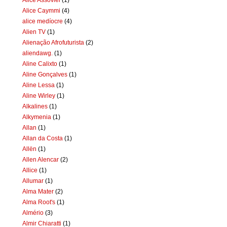
Alice Caymmi
(4)
alice medíocre
(4)
Alien TV
(1)
Alienação Afrofuturista
(2)
aliendawg.
(1)
Aline Calixto
(1)
Aline Gonçalves
(1)
Aline Lessa
(1)
Aline Wirley
(1)
Alkalines
(1)
Alkymenia
(1)
Allan
(1)
Allan da Costa
(1)
Allën
(1)
Allen Alencar
(2)
Allice
(1)
Allumar
(1)
Alma Mater
(2)
Alma Root's
(1)
Almério
(3)
Almir Chiaratti
(1)