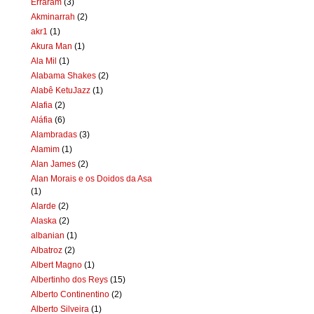
Erraram
(3)
Akminarrah
(2)
akr1
(1)
Akura Man
(1)
Ala Mil
(1)
Alabama Shakes
(2)
Alabê KetuJazz
(1)
Alafia
(2)
Aláfia
(6)
Alambradas
(3)
Alamim
(1)
Alan James
(2)
Alan Morais e os Doidos da Asa
(1)
Alarde
(2)
Alaska
(2)
albanian
(1)
Albatroz
(2)
Albert Magno
(1)
Albertinho dos Reys
(15)
Alberto Continentino
(2)
Alberto Silveira
(1)