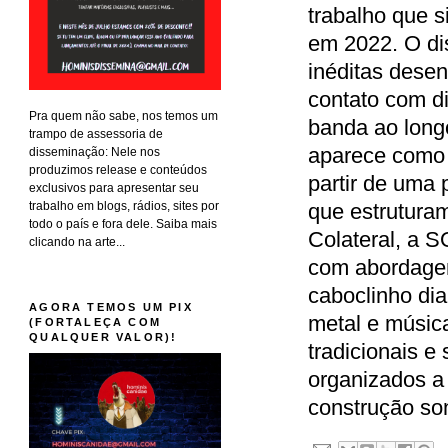
trabalho que s
em 2022. O dis
inéditas desen
contato com d
Pra quem não sabe, nos temos um
banda ao long
trampo de assessoria de
aparece como r
disseminação: Nele nos
produzimos release e conteúdos
partir de uma
exclusivos para apresentar seu
trabalho em blogs, rádios, sites por
que estruturam
todo o país e fora dele. Saiba mais
Colateral, a S
clicando na arte...
com abordagen
caboclinho dia
AGORA TEMOS UM PIX
metal e música
(FORTALEÇA COM
QUALQUER VALOR)!
tradicionais e
organizados a 
construção son