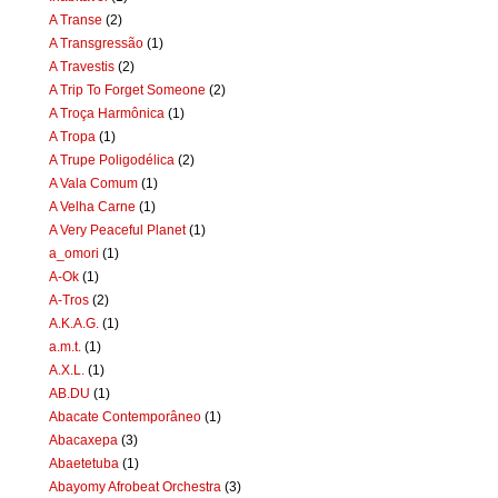
A Transe
(2)
A Transgressão
(1)
A Travestis
(2)
A Trip To Forget Someone
(2)
A Troça Harmônica
(1)
A Tropa
(1)
A Trupe Poligodélica
(2)
A Vala Comum
(1)
A Velha Carne
(1)
A Very Peaceful Planet
(1)
a_omori
(1)
A-Ok
(1)
A-Tros
(2)
A.K.A.G.
(1)
a.m.t.
(1)
A.X.L.
(1)
AB.DU
(1)
Abacate Contemporâneo
(1)
Abacaxepa
(3)
Abaetetuba
(1)
Abayomy Afrobeat Orchestra
(3)