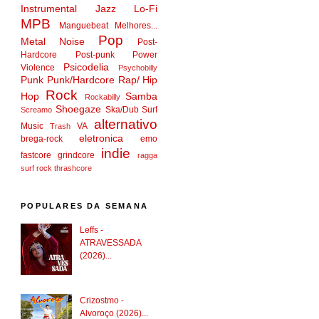
Instrumental
Jazz
Lo-Fi
MPB
Manguebeat
Melhores...
Pop
Metal
Noise
Post-
Hardcore
Post-punk
Power
Psicodelia
Violence
Psychobilly
Punk
Punk/Hardcore
Rap/ Hip
Rock
Hop
Samba
Rockabilly
Shoegaze
Ska/Dub
Surf
Screamo
alternativo
Music
VA
Trash
eletronica
brega-rock
emo
indie
fastcore
grindcore
ragga
surf rock
thrashcore
POPULARES DA SEMANA
Leffs -
ATRAVESSADA
(2026)...
Crizostmo -
Alvoroço (2026)...