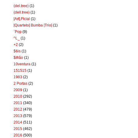
(del.tree)
(1)
(dell.tree)
(1)
[Art].Ficial
(1)
[Quarteto] Bumba [Trio]
(1)
`Pop
(9)
^L_
(1)
+2
(2)
$6is
(1)
$ifrão
(1)
10ventura
(1)
151515
(1)
1983
(2)
2 Portas
(2)
2009
(1)
2010
(292)
2011
(340)
2012
(479)
2013
(579)
2014
(511)
2015
(462)
2016
(500)