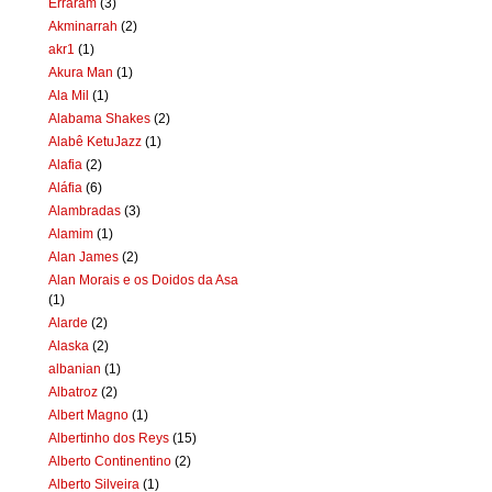
Erraram
(3)
Akminarrah
(2)
akr1
(1)
Akura Man
(1)
Ala Mil
(1)
Alabama Shakes
(2)
Alabê KetuJazz
(1)
Alafia
(2)
Aláfia
(6)
Alambradas
(3)
Alamim
(1)
Alan James
(2)
Alan Morais e os Doidos da Asa
(1)
Alarde
(2)
Alaska
(2)
albanian
(1)
Albatroz
(2)
Albert Magno
(1)
Albertinho dos Reys
(15)
Alberto Continentino
(2)
Alberto Silveira
(1)