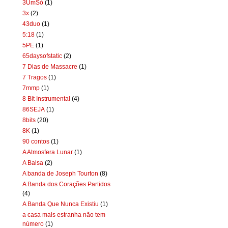
3UmSó
(1)
3x
(2)
43duo
(1)
5:18
(1)
5PE
(1)
65daysofstatic
(2)
7 Dias de Massacre
(1)
7 Tragos
(1)
7mmp
(1)
8 Bit Instrumental
(4)
86SEJA
(1)
8bits
(20)
8K
(1)
90 contos
(1)
A Atmosfera Lunar
(1)
A Balsa
(2)
A banda de Joseph Tourton
(8)
A Banda dos Corações Partidos
(4)
A Banda Que Nunca Existiu
(1)
a casa mais estranha não tem
número
(1)