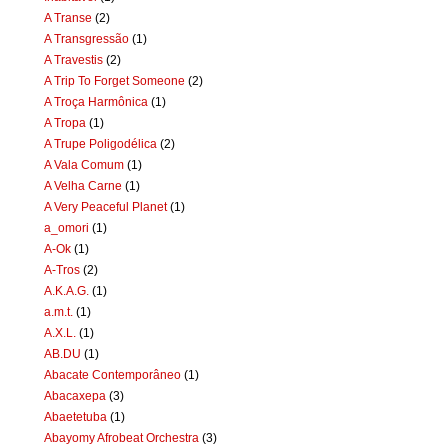
A Transe
(2)
A Transgressão
(1)
A Travestis
(2)
A Trip To Forget Someone
(2)
A Troça Harmônica
(1)
A Tropa
(1)
A Trupe Poligodélica
(2)
A Vala Comum
(1)
A Velha Carne
(1)
A Very Peaceful Planet
(1)
a_omori
(1)
A-Ok
(1)
A-Tros
(2)
A.K.A.G.
(1)
a.m.t.
(1)
A.X.L.
(1)
AB.DU
(1)
Abacate Contemporâneo
(1)
Abacaxepa
(3)
Abaetetuba
(1)
Abayomy Afrobeat Orchestra
(3)