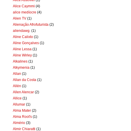
Alice Caymmi
(4)
alice medíocre
(4)
Alien TV
(1)
Alienação Afrofuturista
(2)
aliendawg.
(1)
Aline Calixto
(1)
Aline Gonçalves
(1)
Aline Lessa
(1)
Aline Wirley
(1)
Alkalines
(1)
Alkymenia
(1)
Allan
(1)
Allan da Costa
(1)
Allën
(1)
Allen Alencar
(2)
Allice
(1)
Allumar
(1)
Alma Mater
(2)
Alma Root's
(1)
Almério
(3)
Almir Chiaratti
(1)