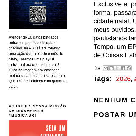
Exclusive e, p
forma, passar
cidade natal.
meus ouvidos
paulistanos t
Atendendo 10 gatos pingados,
entramos pra essa distopia e
Tempo, um EP 
criamos um PIX! Tá até rolando
de Coisas Est
uma ação durante todo o mês de
Maio, Faremos uma playlist
individual pra quem contribuir!
Clica na imagem pra entender
melhor e participar ou seleciona o
Tags:
2026
,
QRCODE e fortaleça com qualquer
valor.
NENHUM C
AJUDE NA NOSSA MISSÃO
DE DISSEMINAR
POSTAR U
#MUSICABR!