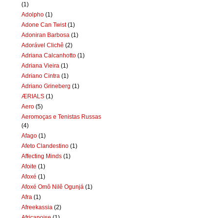
(1)
Adolpho
(1)
Adone Can Twist
(1)
Adoniran Barbosa
(1)
Adorável Clichê
(2)
Adriana Calcanhotto
(1)
Adriana Vieira
(1)
Adriano Cintra
(1)
Adriano Grineberg
(1)
ÆRIALS
(1)
Aero
(5)
Aeromoças e Tenistas Russas
(4)
Afago
(1)
Afeto Clandestino
(1)
Affecting Minds
(1)
Afoite
(1)
Afoxé
(1)
Afoxé Omô Nilê Ogunjá
(1)
Afra
(1)
Afreekassia
(2)
Africanoise
(1)