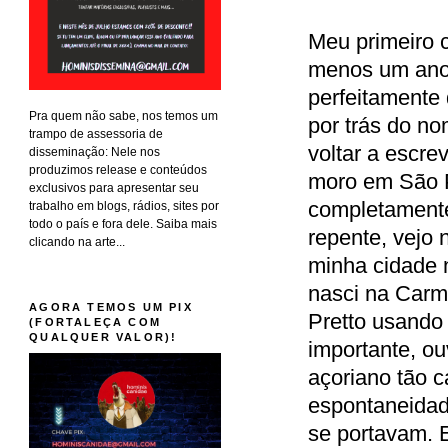
Meu primeiro 
menos um ano,
perfeitamente 
Pra quem não sabe, nos temos um
por trás do n
trampo de assessoria de
voltar a escre
disseminação: Nele nos
produzimos release e conteúdos
moro em São 
exclusivos para apresentar seu
completamente
trabalho em blogs, rádios, sites por
todo o país e fora dele. Saiba mais
repente, vejo
clicando na arte...
minha cidade 
nasci na Carme
AGORA TEMOS UM PIX
Pretto usando
(FORTALEÇA COM
QUALQUER VALOR)!
importante, o
açoriano tão c
espontaneidad
se portavam. E