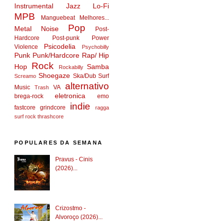
Instrumental
Jazz
Lo-Fi
MPB
Manguebeat
Melhores...
Pop
Metal
Noise
Post-
Hardcore
Post-punk
Power
Psicodelia
Violence
Psychobilly
Punk
Punk/Hardcore
Rap/ Hip
Rock
Hop
Samba
Rockabilly
Shoegaze
Ska/Dub
Surf
Screamo
alternativo
Music
VA
Trash
eletronica
brega-rock
emo
indie
fastcore
grindcore
ragga
surf rock
thrashcore
POPULARES DA SEMANA
Pravus - Cinis
(2026)...
Crizostmo -
Alvoroço (2026)...