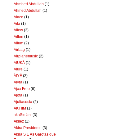
Ahmbed Abdullah
(1)
Ahmed Abdullah
(1)
Aiace
(1)
Aila
(1)
Ailew
(2)
Ailton
(1)
Ailum
(2)
Airbag
(1)
Airplanemusic
(2)
AIUKÁ
(1)
Aiure
(1)
ÀIYÉ
(2)
Aiyra
(1)
Ajax Free
(6)
Ajota
(1)
Ajuliacosta
(2)
AK'HIM
(1)
akaStefani
(3)
Akilez
(1)
Akira Presidente
(3)
Akira S E As Garotas que