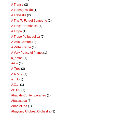
A Transe
(2)
A Transgressão
(1)
A Travestis
(2)
A Trip To Forget Someone
(2)
A Troça Harmônica
(1)
A Tropa
(1)
A Trupe Poligodélica
(2)
A Vala Comum
(1)
A Velha Carne
(1)
A Very Peaceful Planet
(1)
a_omori
(1)
A-Ok
(1)
A-Tros
(2)
A.K.A.G.
(1)
a.m.t.
(1)
A.X.L.
(1)
AB.DU
(1)
Abacate Contemporâneo
(1)
Abacaxepa
(3)
Abaetetuba
(1)
Abayomy Afrobeat Orchestra
(3)