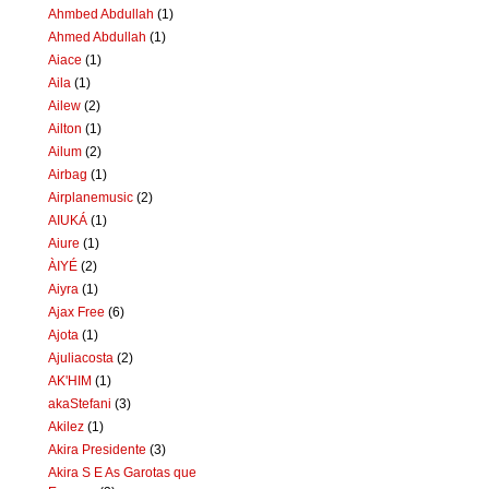
Ahmbed Abdullah
(1)
Ahmed Abdullah
(1)
Aiace
(1)
Aila
(1)
Ailew
(2)
Ailton
(1)
Ailum
(2)
Airbag
(1)
Airplanemusic
(2)
AIUKÁ
(1)
Aiure
(1)
ÀIYÉ
(2)
Aiyra
(1)
Ajax Free
(6)
Ajota
(1)
Ajuliacosta
(2)
AK'HIM
(1)
akaStefani
(3)
Akilez
(1)
Akira Presidente
(3)
Akira S E As Garotas que