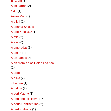
Erraram
(3)
Akminarrah
(2)
akr1
(1)
Akura Man
(1)
Ala Mil
(1)
Alabama Shakes
(2)
Alabê KetuJazz
(1)
Alafia
(2)
Aláfia
(6)
Alambradas
(3)
Alamim
(1)
Alan James
(2)
Alan Morais e os Doidos da Asa
(1)
Alarde
(2)
Alaska
(2)
albanian
(1)
Albatroz
(2)
Albert Magno
(1)
Albertinho dos Reys
(15)
Alberto Continentino
(2)
Alberto Silveira
(1)