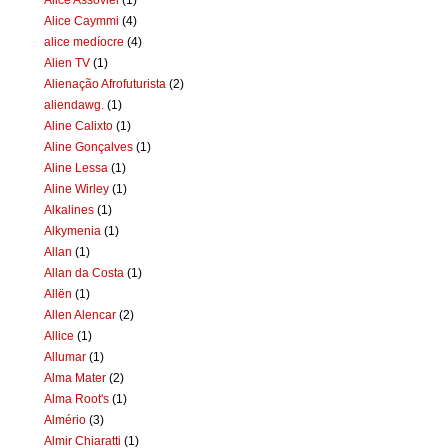
Alice Caymmi
(4)
alice medíocre
(4)
Alien TV
(1)
Alienação Afrofuturista
(2)
aliendawg.
(1)
Aline Calixto
(1)
Aline Gonçalves
(1)
Aline Lessa
(1)
Aline Wirley
(1)
Alkalines
(1)
Alkymenia
(1)
Allan
(1)
Allan da Costa
(1)
Allën
(1)
Allen Alencar
(2)
Allice
(1)
Allumar
(1)
Alma Mater
(2)
Alma Root's
(1)
Almério
(3)
Almir Chiaratti
(1)