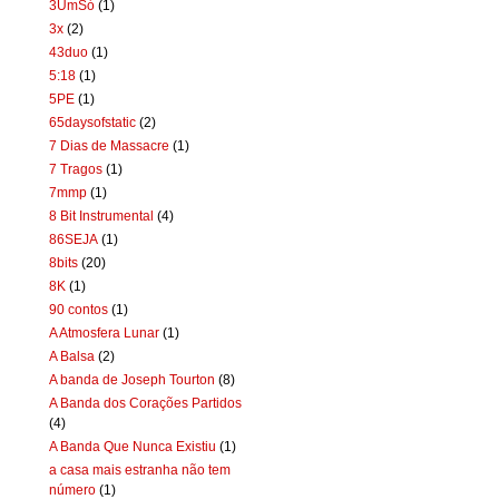
3UmSó
(1)
3x
(2)
43duo
(1)
5:18
(1)
5PE
(1)
65daysofstatic
(2)
7 Dias de Massacre
(1)
7 Tragos
(1)
7mmp
(1)
8 Bit Instrumental
(4)
86SEJA
(1)
8bits
(20)
8K
(1)
90 contos
(1)
A Atmosfera Lunar
(1)
A Balsa
(2)
A banda de Joseph Tourton
(8)
A Banda dos Corações Partidos
(4)
A Banda Que Nunca Existiu
(1)
a casa mais estranha não tem
número
(1)