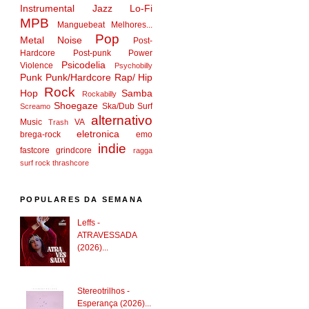
Instrumental
Jazz
Lo-Fi
MPB
Manguebeat
Melhores...
Pop
Metal
Noise
Post-
Hardcore
Post-punk
Power
Psicodelia
Violence
Psychobilly
Punk
Punk/Hardcore
Rap/ Hip
Rock
Hop
Samba
Rockabilly
Shoegaze
Ska/Dub
Surf
Screamo
alternativo
Music
VA
Trash
eletronica
brega-rock
emo
indie
fastcore
grindcore
ragga
surf rock
thrashcore
POPULARES DA SEMANA
Leffs -
ATRAVESSADA
(2026)...
Stereotrilhos -
Esperança (2026)...