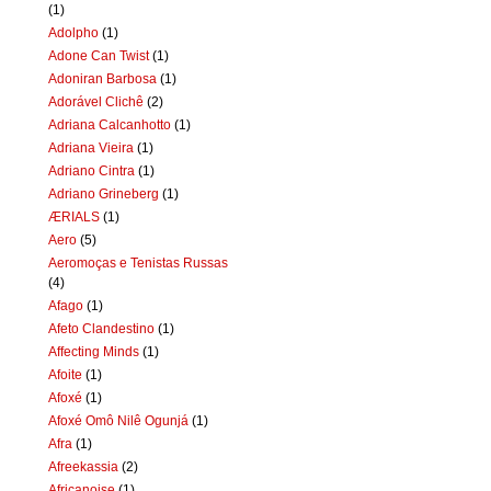
(1)
Adolpho
(1)
Adone Can Twist
(1)
Adoniran Barbosa
(1)
Adorável Clichê
(2)
Adriana Calcanhotto
(1)
Adriana Vieira
(1)
Adriano Cintra
(1)
Adriano Grineberg
(1)
ÆRIALS
(1)
Aero
(5)
Aeromoças e Tenistas Russas
(4)
Afago
(1)
Afeto Clandestino
(1)
Affecting Minds
(1)
Afoite
(1)
Afoxé
(1)
Afoxé Omô Nilê Ogunjá
(1)
Afra
(1)
Afreekassia
(2)
Africanoise
(1)