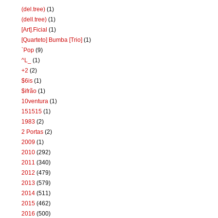
(del.tree)
(1)
(dell.tree)
(1)
[Art].Ficial
(1)
[Quarteto] Bumba [Trio]
(1)
`Pop
(9)
^L_
(1)
+2
(2)
$6is
(1)
$ifrão
(1)
10ventura
(1)
151515
(1)
1983
(2)
2 Portas
(2)
2009
(1)
2010
(292)
2011
(340)
2012
(479)
2013
(579)
2014
(511)
2015
(462)
2016
(500)