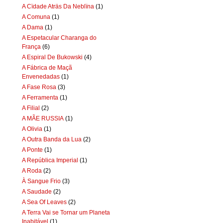
A Cïdade Aträs Da Neblïna
(1)
A Comuna
(1)
A Dama
(1)
A Espetacular Charanga do
França
(6)
A Espiral De Bukowski
(4)
A Fábrica de Maçã
Envenedadas
(1)
A Fase Rosa
(3)
A Ferramenta
(1)
A Filial
(2)
A MÃE RUSSIA
(1)
A Olivia
(1)
A Outra Banda da Lua
(2)
A Ponte
(1)
A República Imperial
(1)
A Roda
(2)
À Sangue Frio
(3)
A Saudade
(2)
A Sea Of Leaves
(2)
A Terra Vai se Tornar um Planeta
Inabitável
(1)