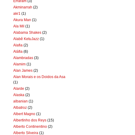
Erraram
(3)
Akminarrah
(2)
akr1
(1)
Akura Man
(1)
Ala Mil
(1)
Alabama Shakes
(2)
Alabê KetuJazz
(1)
Alafia
(2)
Aláfia
(6)
Alambradas
(3)
Alamim
(1)
Alan James
(2)
Alan Morais e os Doidos da Asa
(1)
Alarde
(2)
Alaska
(2)
albanian
(1)
Albatroz
(2)
Albert Magno
(1)
Albertinho dos Reys
(15)
Alberto Continentino
(2)
Alberto Silveira
(1)