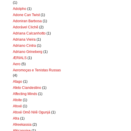
(1)
Adolpho
(1)
Adone Can Twist
(1)
Adoniran Barbosa
(1)
Adorável Clichê
(2)
Adriana Calcanhotto
(1)
Adriana Vieira
(1)
Adriano Cintra
(1)
Adriano Grineberg
(1)
ÆRIALS
(1)
Aero
(5)
Aeromoças e Tenistas Russas
(4)
Afago
(1)
Afeto Clandestino
(1)
Affecting Minds
(1)
Afoite
(1)
Afoxé
(1)
Afoxé Omô Nilê Ogunjá
(1)
Afra
(1)
Afreekassia
(2)
Africanoise
(1)