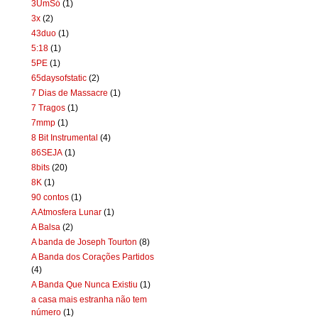
3UmSó
(1)
3x
(2)
43duo
(1)
5:18
(1)
5PE
(1)
65daysofstatic
(2)
7 Dias de Massacre
(1)
7 Tragos
(1)
7mmp
(1)
8 Bit Instrumental
(4)
86SEJA
(1)
8bits
(20)
8K
(1)
90 contos
(1)
A Atmosfera Lunar
(1)
A Balsa
(2)
A banda de Joseph Tourton
(8)
A Banda dos Corações Partidos
(4)
A Banda Que Nunca Existiu
(1)
a casa mais estranha não tem
número
(1)