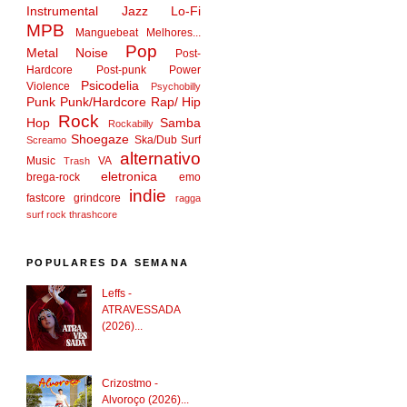
Instrumental
Jazz
Lo-Fi
MPB
Manguebeat
Melhores...
Pop
Metal
Noise
Post-
Hardcore
Post-punk
Power
Psicodelia
Violence
Psychobilly
Punk
Punk/Hardcore
Rap/ Hip
Rock
Hop
Samba
Rockabilly
Shoegaze
Ska/Dub
Surf
Screamo
alternativo
Music
VA
Trash
eletronica
brega-rock
emo
indie
fastcore
grindcore
ragga
surf rock
thrashcore
POPULARES DA SEMANA
Leffs -
ATRAVESSADA
(2026)...
Crizostmo -
Alvoroço (2026)...