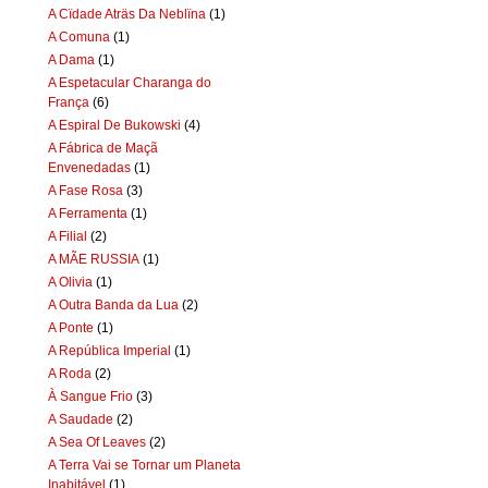
A Cïdade Aträs Da Neblïna
(1)
A Comuna
(1)
A Dama
(1)
A Espetacular Charanga do
França
(6)
A Espiral De Bukowski
(4)
A Fábrica de Maçã
Envenedadas
(1)
A Fase Rosa
(3)
A Ferramenta
(1)
A Filial
(2)
A MÃE RUSSIA
(1)
A Olivia
(1)
A Outra Banda da Lua
(2)
A Ponte
(1)
A República Imperial
(1)
A Roda
(2)
À Sangue Frio
(3)
A Saudade
(2)
A Sea Of Leaves
(2)
A Terra Vai se Tornar um Planeta
Inabitável
(1)