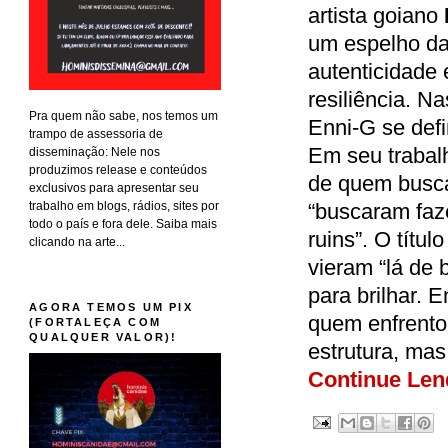
artista goiano
um espelho da 
autenticidade
resiliência. N
Pra quem não sabe, nos temos um
Enni-G se def
trampo de assessoria de
Em seu trabalh
disseminação: Nele nos
produzimos release e conteúdos
de quem busca 
exclusivos para apresentar seu
trabalho em blogs, rádios, sites por
“buscaram faz
todo o país e fora dele. Saiba mais
ruins”. O títu
clicando na arte...
vieram “lá de
para brilhar.
AGORA TEMOS UM PIX
quem enfrentou
(FORTALEÇA COM
QUALQUER VALOR)!
estrutura, mas
Continue Len