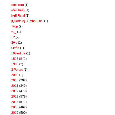
(del.tree)
(1)
(dell.tree)
(1)
[Art].Ficial
(1)
[Quarteto] Bumba [Trio]
(1)
`Pop
(9)
^L_
(1)
+2
(2)
$6is
(1)
$ifrão
(1)
10ventura
(1)
151515
(1)
1983
(2)
2 Portas
(2)
2009
(1)
2010
(292)
2011
(340)
2012
(479)
2013
(579)
2014
(511)
2015
(462)
2016
(500)