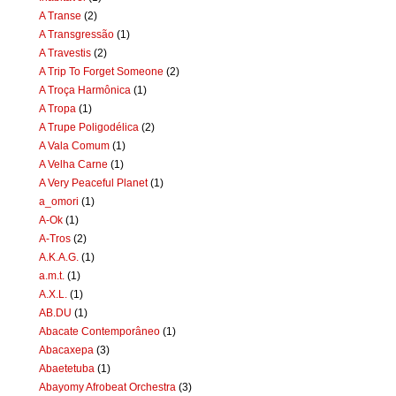
A Transe
(2)
A Transgressão
(1)
A Travestis
(2)
A Trip To Forget Someone
(2)
A Troça Harmônica
(1)
A Tropa
(1)
A Trupe Poligodélica
(2)
A Vala Comum
(1)
A Velha Carne
(1)
A Very Peaceful Planet
(1)
a_omori
(1)
A-Ok
(1)
A-Tros
(2)
A.K.A.G.
(1)
a.m.t.
(1)
A.X.L.
(1)
AB.DU
(1)
Abacate Contemporâneo
(1)
Abacaxepa
(3)
Abaetetuba
(1)
Abayomy Afrobeat Orchestra
(3)