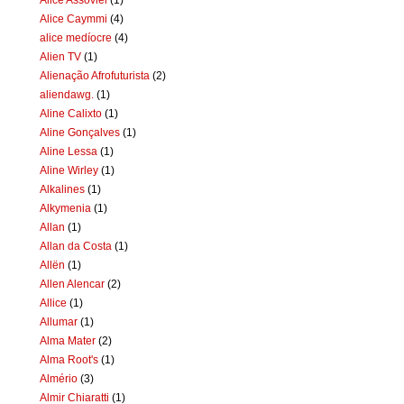
Alice Caymmi
(4)
alice medíocre
(4)
Alien TV
(1)
Alienação Afrofuturista
(2)
aliendawg.
(1)
Aline Calixto
(1)
Aline Gonçalves
(1)
Aline Lessa
(1)
Aline Wirley
(1)
Alkalines
(1)
Alkymenia
(1)
Allan
(1)
Allan da Costa
(1)
Allën
(1)
Allen Alencar
(2)
Allice
(1)
Allumar
(1)
Alma Mater
(2)
Alma Root's
(1)
Almério
(3)
Almir Chiaratti
(1)