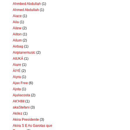
Ahmbed Abdullah
(1)
Ahmed Abdullah
(1)
Aiace
(1)
Aila
(1)
Ailew
(2)
Ailton
(1)
Ailum
(2)
Airbag
(1)
Airplanemusic
(2)
AIUKÁ
(1)
Aiure
(1)
ÀIYÉ
(2)
Aiyra
(1)
Ajax Free
(6)
Ajota
(1)
Ajuliacosta
(2)
AK'HIM
(1)
akaStefani
(3)
Akilez
(1)
Akira Presidente
(3)
Akira S E As Garotas que