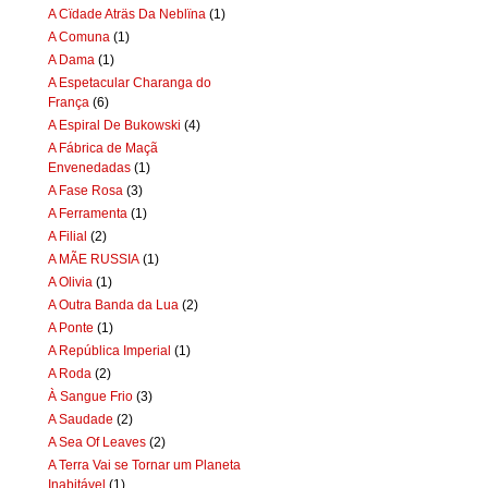
A Cïdade Aträs Da Neblïna
(1)
A Comuna
(1)
A Dama
(1)
A Espetacular Charanga do
França
(6)
A Espiral De Bukowski
(4)
A Fábrica de Maçã
Envenedadas
(1)
A Fase Rosa
(3)
A Ferramenta
(1)
A Filial
(2)
A MÃE RUSSIA
(1)
A Olivia
(1)
A Outra Banda da Lua
(2)
A Ponte
(1)
A República Imperial
(1)
A Roda
(2)
À Sangue Frio
(3)
A Saudade
(2)
A Sea Of Leaves
(2)
A Terra Vai se Tornar um Planeta
Inabitável
(1)