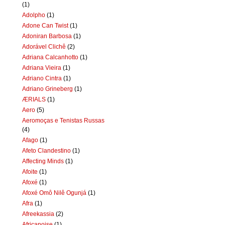
(1)
Adolpho
(1)
Adone Can Twist
(1)
Adoniran Barbosa
(1)
Adorável Clichê
(2)
Adriana Calcanhotto
(1)
Adriana Vieira
(1)
Adriano Cintra
(1)
Adriano Grineberg
(1)
ÆRIALS
(1)
Aero
(5)
Aeromoças e Tenistas Russas
(4)
Afago
(1)
Afeto Clandestino
(1)
Affecting Minds
(1)
Afoite
(1)
Afoxé
(1)
Afoxé Omô Nilê Ogunjá
(1)
Afra
(1)
Afreekassia
(2)
Africanoise
(1)