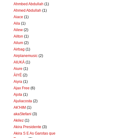
Ahmbed Abdullah
(1)
Ahmed Abdullah
(1)
Aiace
(1)
Aila
(1)
Ailew
(2)
Ailton
(1)
Ailum
(2)
Airbag
(1)
Airplanemusic
(2)
AIUKÁ
(1)
Aiure
(1)
ÀIYÉ
(2)
Aiyra
(1)
Ajax Free
(6)
Ajota
(1)
Ajuliacosta
(2)
AK'HIM
(1)
akaStefani
(3)
Akilez
(1)
Akira Presidente
(3)
Akira S E As Garotas que