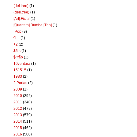
(del.tree)
(1)
(dell.tree)
(1)
[Art].Ficial
(1)
[Quarteto] Bumba [Trio]
(1)
`Pop
(9)
^L_
(1)
+2
(2)
$6is
(1)
$ifrão
(1)
10ventura
(1)
151515
(1)
1983
(2)
2 Portas
(2)
2009
(1)
2010
(292)
2011
(340)
2012
(479)
2013
(579)
2014
(511)
2015
(462)
2016
(500)