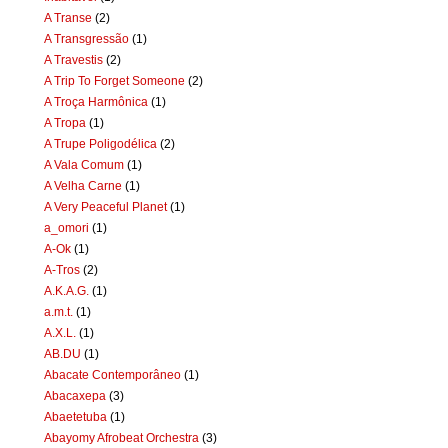
A Transe
(2)
A Transgressão
(1)
A Travestis
(2)
A Trip To Forget Someone
(2)
A Troça Harmônica
(1)
A Tropa
(1)
A Trupe Poligodélica
(2)
A Vala Comum
(1)
A Velha Carne
(1)
A Very Peaceful Planet
(1)
a_omori
(1)
A-Ok
(1)
A-Tros
(2)
A.K.A.G.
(1)
a.m.t.
(1)
A.X.L.
(1)
AB.DU
(1)
Abacate Contemporâneo
(1)
Abacaxepa
(3)
Abaetetuba
(1)
Abayomy Afrobeat Orchestra
(3)