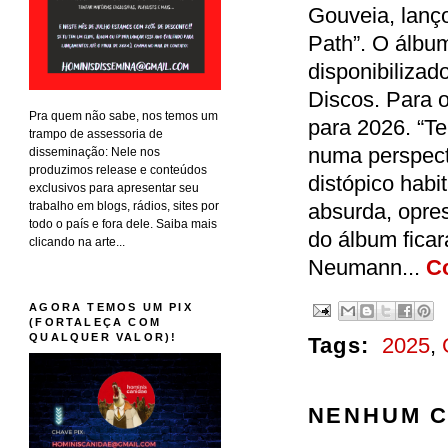
Gouveia, lanço
Path”. O álbum
disponibiliza
Discos. Para o
Pra quem não sabe, nos temos um
para 2026. “Te
trampo de assessoria de
numa perspec
disseminação: Nele nos
produzimos release e conteúdos
distópico habi
exclusivos para apresentar seu
trabalho em blogs, rádios, sites por
absurda, opress
todo o país e fora dele. Saiba mais
do álbum ficar
clicando na arte...
Neumann...
Co
AGORA TEMOS UM PIX
(FORTALEÇA COM
QUALQUER VALOR)!
Tags:
2025
,
NENHUM C