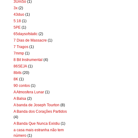
3UmSó
(1)
3x
(2)
43duo
(1)
5:18
(1)
5PE
(1)
65daysofstatic
(2)
7 Dias de Massacre
(1)
7 Tragos
(1)
7mmp
(1)
8 Bit Instrumental
(4)
86SEJA
(1)
8bits
(20)
8K
(1)
90 contos
(1)
A Atmosfera Lunar
(1)
A Balsa
(2)
A banda de Joseph Tourton
(8)
A Banda dos Corações Partidos
(4)
A Banda Que Nunca Existiu
(1)
a casa mais estranha não tem
número
(1)