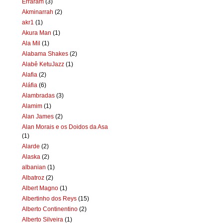
Erraram
(3)
Akminarrah
(2)
akr1
(1)
Akura Man
(1)
Ala Mil
(1)
Alabama Shakes
(2)
Alabê KetuJazz
(1)
Alafia
(2)
Aláfia
(6)
Alambradas
(3)
Alamim
(1)
Alan James
(2)
Alan Morais e os Doidos da Asa
(1)
Alarde
(2)
Alaska
(2)
albanian
(1)
Albatroz
(2)
Albert Magno
(1)
Albertinho dos Reys
(15)
Alberto Continentino
(2)
Alberto Silveira
(1)