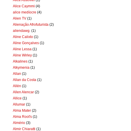
Alice Caymmi
(4)
alice medíocre
(4)
Alien TV
(1)
Alienação Afrofuturista
(2)
aliendawg.
(1)
Aline Calixto
(1)
Aline Gonçalves
(1)
Aline Lessa
(1)
Aline Wirley
(1)
Alkalines
(1)
Alkymenia
(1)
Allan
(1)
Allan da Costa
(1)
Allën
(1)
Allen Alencar
(2)
Allice
(1)
Allumar
(1)
Alma Mater
(2)
Alma Root's
(1)
Almério
(3)
Almir Chiaratti
(1)