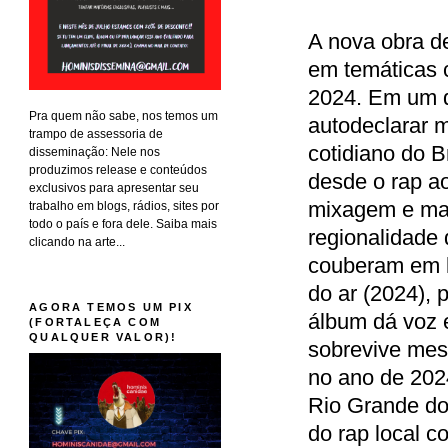
A nova obra 
em temáticas 
2024. Em um d
Pra quem não sabe, nos temos um
autodeclarar m
trampo de assessoria de
cotidiano do 
disseminação: Nele nos
produzimos release e conteúdos
desde o rap a
exclusivos para apresentar seu
mixagem e mas
trabalho em blogs, rádios, sites por
todo o país e fora dele. Saiba mais
regionalidade 
clicando na arte...
couberam em l
do ar (2024), 
AGORA TEMOS UM PIX
álbum dá voz 
(FORTALEÇA COM
QUALQUER VALOR)!
sobrevive mes
no ano de 202
Rio Grande do 
do rap local c