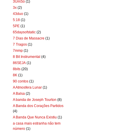
3UmSó
(1)
3x
(2)
43duo
(1)
5:18
(1)
5PE
(1)
65daysofstatic
(2)
7 Dias de Massacre
(1)
7 Tragos
(1)
7mmp
(1)
8 Bit Instrumental
(4)
86SEJA
(1)
8bits
(20)
8K
(1)
90 contos
(1)
A Atmosfera Lunar
(1)
A Balsa
(2)
A banda de Joseph Tourton
(8)
A Banda dos Corações Partidos
(4)
A Banda Que Nunca Existiu
(1)
a casa mais estranha não tem
número
(1)