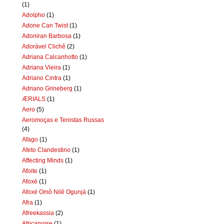
(1)
Adolpho
(1)
Adone Can Twist
(1)
Adoniran Barbosa
(1)
Adorável Clichê
(2)
Adriana Calcanhotto
(1)
Adriana Vieira
(1)
Adriano Cintra
(1)
Adriano Grineberg
(1)
ÆRIALS
(1)
Aero
(5)
Aeromoças e Tenistas Russas
(4)
Afago
(1)
Afeto Clandestino
(1)
Affecting Minds
(1)
Afoite
(1)
Afoxé
(1)
Afoxé Omô Nilê Ogunjá
(1)
Afra
(1)
Afreekassia
(2)
Africanoise
(1)