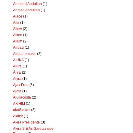
Ahmbed Abdullah
(1)
Ahmed Abdullah
(1)
Aiace
(1)
Aila
(1)
Ailew
(2)
Ailton
(1)
Ailum
(2)
Airbag
(1)
Airplanemusic
(2)
AIUKÁ
(1)
Aiure
(1)
ÀIYÉ
(2)
Aiyra
(1)
Ajax Free
(6)
Ajota
(1)
Ajuliacosta
(2)
AK'HIM
(1)
akaStefani
(3)
Akilez
(1)
Akira Presidente
(3)
Akira S E As Garotas que