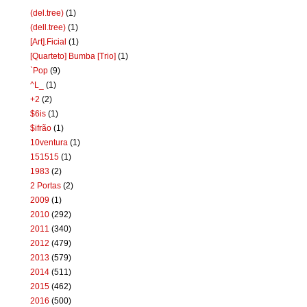
(del.tree)
(1)
(dell.tree)
(1)
[Art].Ficial
(1)
[Quarteto] Bumba [Trio]
(1)
`Pop
(9)
^L_
(1)
+2
(2)
$6is
(1)
$ifrão
(1)
10ventura
(1)
151515
(1)
1983
(2)
2 Portas
(2)
2009
(1)
2010
(292)
2011
(340)
2012
(479)
2013
(579)
2014
(511)
2015
(462)
2016
(500)