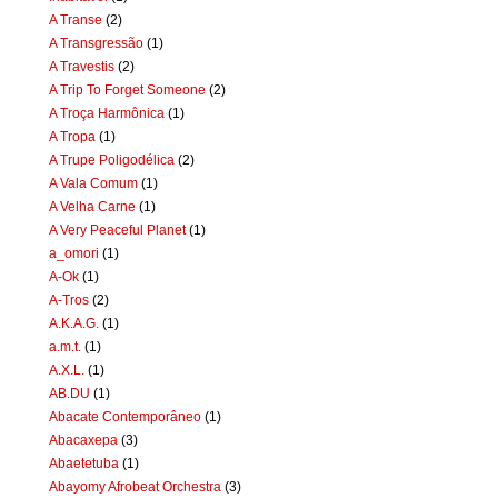
A Transe
(2)
A Transgressão
(1)
A Travestis
(2)
A Trip To Forget Someone
(2)
A Troça Harmônica
(1)
A Tropa
(1)
A Trupe Poligodélica
(2)
A Vala Comum
(1)
A Velha Carne
(1)
A Very Peaceful Planet
(1)
a_omori
(1)
A-Ok
(1)
A-Tros
(2)
A.K.A.G.
(1)
a.m.t.
(1)
A.X.L.
(1)
AB.DU
(1)
Abacate Contemporâneo
(1)
Abacaxepa
(3)
Abaetetuba
(1)
Abayomy Afrobeat Orchestra
(3)