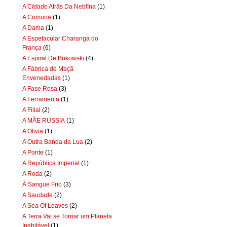
A Cïdade Aträs Da Neblïna
(1)
A Comuna
(1)
A Dama
(1)
A Espetacular Charanga do
França
(6)
A Espiral De Bukowski
(4)
A Fábrica de Maçã
Envenedadas
(1)
A Fase Rosa
(3)
A Ferramenta
(1)
A Filial
(2)
A MÃE RUSSIA
(1)
A Olivia
(1)
A Outra Banda da Lua
(2)
A Ponte
(1)
A República Imperial
(1)
A Roda
(2)
À Sangue Frio
(3)
A Saudade
(2)
A Sea Of Leaves
(2)
A Terra Vai se Tornar um Planeta
Inabitável
(1)