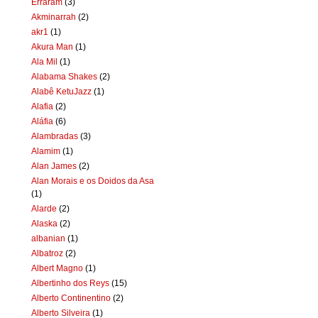
Erraram
(3)
Akminarrah
(2)
akr1
(1)
Akura Man
(1)
Ala Mil
(1)
Alabama Shakes
(2)
Alabê KetuJazz
(1)
Alafia
(2)
Aláfia
(6)
Alambradas
(3)
Alamim
(1)
Alan James
(2)
Alan Morais e os Doidos da Asa
(1)
Alarde
(2)
Alaska
(2)
albanian
(1)
Albatroz
(2)
Albert Magno
(1)
Albertinho dos Reys
(15)
Alberto Continentino
(2)
Alberto Silveira
(1)