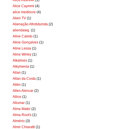
Alice Caymmi
(4)
alice medíocre
(4)
Alien TV
(1)
Alienação Afrofuturista
(2)
aliendawg.
(1)
Aline Calixto
(1)
Aline Gonçalves
(1)
Aline Lessa
(1)
Aline Wirley
(1)
Alkalines
(1)
Alkymenia
(1)
Allan
(1)
Allan da Costa
(1)
Allën
(1)
Allen Alencar
(2)
Allice
(1)
Allumar
(1)
Alma Mater
(2)
Alma Root's
(1)
Almério
(3)
Almir Chiaratti
(1)