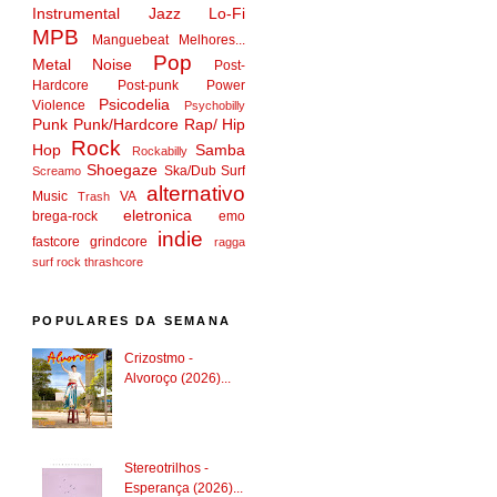
Instrumental
Jazz
Lo-Fi
MPB
Manguebeat
Melhores...
Pop
Metal
Noise
Post-
Hardcore
Post-punk
Power
Psicodelia
Violence
Psychobilly
Punk
Punk/Hardcore
Rap/ Hip
Rock
Hop
Samba
Rockabilly
Shoegaze
Ska/Dub
Surf
Screamo
alternativo
Music
VA
Trash
eletronica
brega-rock
emo
indie
fastcore
grindcore
ragga
surf rock
thrashcore
POPULARES DA SEMANA
Crizostmo -
Alvoroço (2026)...
Stereotrilhos -
Esperança (2026)...