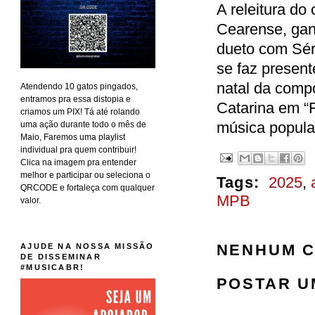
A releitura do
Cearense, ga
dueto com Sér
se faz present
natal da compo
Atendendo 10 gatos pingados,
entramos pra essa distopia e
Catarina em “
criamos um PIX! Tá até rolando
música popular
uma ação durante todo o mês de
Maio, Faremos uma playlist
individual pra quem contribuir!
Clica na imagem pra entender
melhor e participar ou seleciona o
Tags:
2025
,
QRCODE e fortaleça com qualquer
MPB
valor.
NENHUM C
AJUDE NA NOSSA MISSÃO
DE DISSEMINAR
#MUSICABR!
POSTAR U