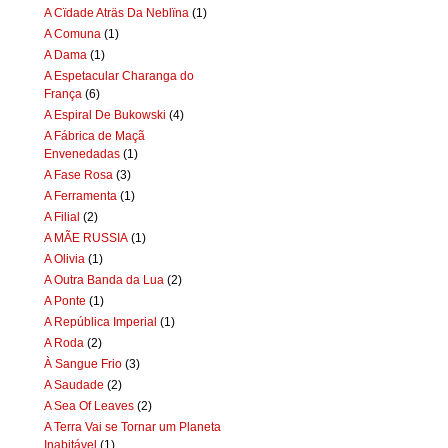
A Cïdade Aträs Da Neblïna
(1)
A Comuna
(1)
A Dama
(1)
A Espetacular Charanga do
França
(6)
A Espiral De Bukowski
(4)
A Fábrica de Maçã
Envenedadas
(1)
A Fase Rosa
(3)
A Ferramenta
(1)
A Filial
(2)
A MÃE RUSSIA
(1)
A Olivia
(1)
A Outra Banda da Lua
(2)
A Ponte
(1)
A República Imperial
(1)
A Roda
(2)
À Sangue Frio
(3)
A Saudade
(2)
A Sea Of Leaves
(2)
A Terra Vai se Tornar um Planeta
Inabitável
(1)