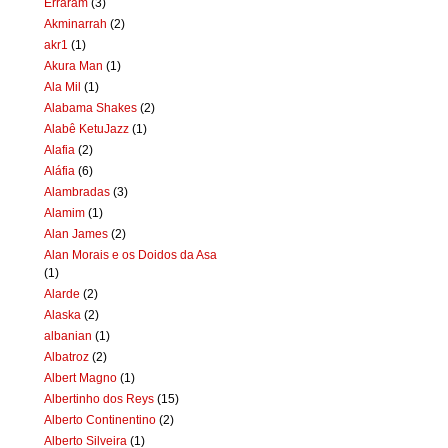
Erraram
(3)
Akminarrah
(2)
akr1
(1)
Akura Man
(1)
Ala Mil
(1)
Alabama Shakes
(2)
Alabê KetuJazz
(1)
Alafia
(2)
Aláfia
(6)
Alambradas
(3)
Alamim
(1)
Alan James
(2)
Alan Morais e os Doidos da Asa
(1)
Alarde
(2)
Alaska
(2)
albanian
(1)
Albatroz
(2)
Albert Magno
(1)
Albertinho dos Reys
(15)
Alberto Continentino
(2)
Alberto Silveira
(1)