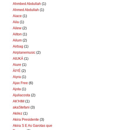
Ahmbed Abdullah
(1)
Ahmed Abdullah
(1)
Aiace
(1)
Aila
(1)
Ailew
(2)
Ailton
(1)
Ailum
(2)
Airbag
(1)
Airplanemusic
(2)
AIUKÁ
(1)
Aiure
(1)
ÀIYÉ
(2)
Aiyra
(1)
Ajax Free
(6)
Ajota
(1)
Ajuliacosta
(2)
AK'HIM
(1)
akaStefani
(3)
Akilez
(1)
Akira Presidente
(3)
Akira S E As Garotas que