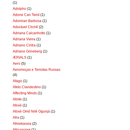
(1)
Adolpho
(1)
Adone Can Twist
(1)
Adoniran Barbosa
(1)
Adorável Clichê
(2)
Adriana Calcanhotto
(1)
Adriana Vieira
(1)
Adriano Cintra
(1)
Adriano Grineberg
(1)
ÆRIALS
(1)
Aero
(5)
Aeromoças e Tenistas Russas
(4)
Afago
(1)
Afeto Clandestino
(1)
Affecting Minds
(1)
Afoite
(1)
Afoxé
(1)
Afoxé Omô Nilê Ogunjá
(1)
Afra
(1)
Afreekassia
(2)
Africanoise
(1)