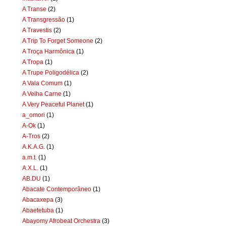
A Transe
(2)
A Transgressão
(1)
A Travestis
(2)
A Trip To Forget Someone
(2)
A Troça Harmônica
(1)
A Tropa
(1)
A Trupe Poligodélica
(2)
A Vala Comum
(1)
A Velha Carne
(1)
A Very Peaceful Planet
(1)
a_omori
(1)
A-Ok
(1)
A-Tros
(2)
A.K.A.G.
(1)
a.m.t.
(1)
A.X.L.
(1)
AB.DU
(1)
Abacate Contemporâneo
(1)
Abacaxepa
(3)
Abaetetuba
(1)
Abayomy Afrobeat Orchestra
(3)