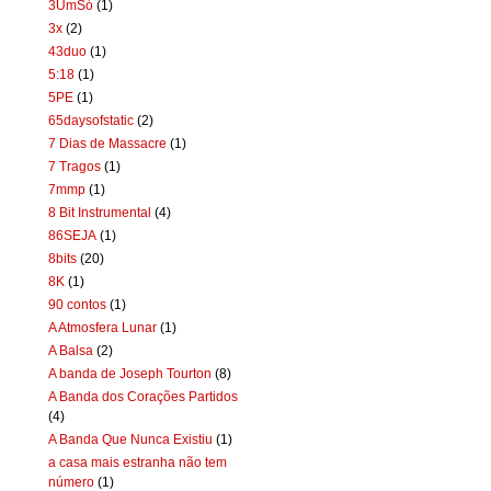
3UmSó
(1)
3x
(2)
43duo
(1)
5:18
(1)
5PE
(1)
65daysofstatic
(2)
7 Dias de Massacre
(1)
7 Tragos
(1)
7mmp
(1)
8 Bit Instrumental
(4)
86SEJA
(1)
8bits
(20)
8K
(1)
90 contos
(1)
A Atmosfera Lunar
(1)
A Balsa
(2)
A banda de Joseph Tourton
(8)
A Banda dos Corações Partidos
(4)
A Banda Que Nunca Existiu
(1)
a casa mais estranha não tem
número
(1)