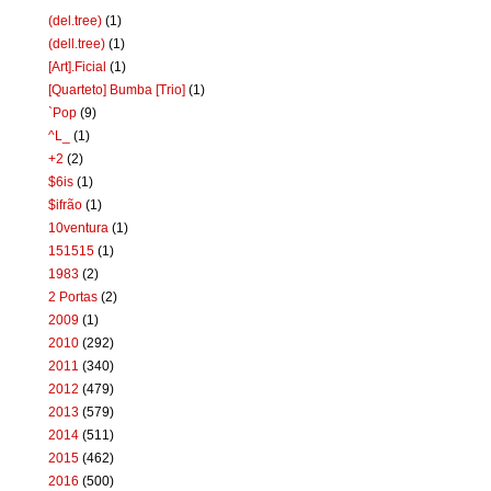
(del.tree)
(1)
(dell.tree)
(1)
[Art].Ficial
(1)
[Quarteto] Bumba [Trio]
(1)
`Pop
(9)
^L_
(1)
+2
(2)
$6is
(1)
$ifrão
(1)
10ventura
(1)
151515
(1)
1983
(2)
2 Portas
(2)
2009
(1)
2010
(292)
2011
(340)
2012
(479)
2013
(579)
2014
(511)
2015
(462)
2016
(500)