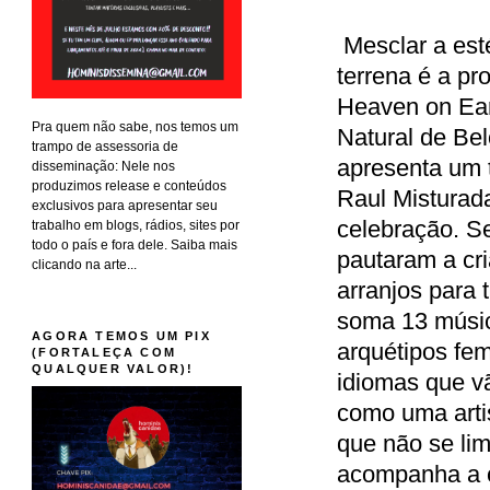
Mesclar a est
terrena é a pro
Heaven on Ear
Pra quem não sabe, nos temos um
Natural de Bel
trampo de assessoria de
apresenta um t
disseminação: Nele nos
produzimos release e conteúdos
Raul Misturad
exclusivos para apresentar seu
celebração. Se
trabalho em blogs, rádios, sites por
todo o país e fora dele. Saiba mais
pautaram a cr
clicando na arte...
arranjos para t
soma 13 música
AGORA TEMOS UM PIX
arquétipos fem
(FORTALEÇA COM
QUALQUER VALOR)!
idiomas que vã
como uma artis
que não se lim
acompanha a c