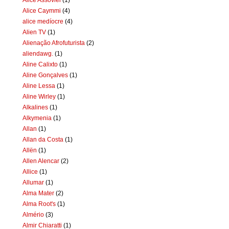
Alice Caymmi
(4)
alice medíocre
(4)
Alien TV
(1)
Alienação Afrofuturista
(2)
aliendawg.
(1)
Aline Calixto
(1)
Aline Gonçalves
(1)
Aline Lessa
(1)
Aline Wirley
(1)
Alkalines
(1)
Alkymenia
(1)
Allan
(1)
Allan da Costa
(1)
Allën
(1)
Allen Alencar
(2)
Allice
(1)
Allumar
(1)
Alma Mater
(2)
Alma Root's
(1)
Almério
(3)
Almir Chiaratti
(1)