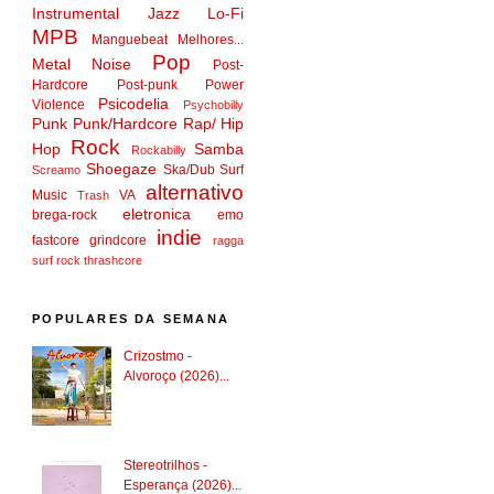
Instrumental
Jazz
Lo-Fi
MPB
Manguebeat
Melhores...
Pop
Metal
Noise
Post-
Hardcore
Post-punk
Power
Psicodelia
Violence
Psychobilly
Punk
Punk/Hardcore
Rap/ Hip
Rock
Hop
Samba
Rockabilly
Shoegaze
Ska/Dub
Surf
Screamo
alternativo
Music
VA
Trash
eletronica
brega-rock
emo
indie
fastcore
grindcore
ragga
surf rock
thrashcore
POPULARES DA SEMANA
Crizostmo -
Alvoroço (2026)...
Stereotrilhos -
Esperança (2026)...