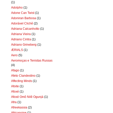
(1)
Adolpho
(1)
Adone Can Twist
(1)
Adoniran Barbosa
(1)
Adorável Clichê
(2)
Adriana Calcanhotto
(1)
Adriana Vieira
(1)
Adriano Cintra
(1)
Adriano Grineberg
(1)
ÆRIALS
(1)
Aero
(5)
Aeromoças e Tenistas Russas
(4)
Afago
(1)
Afeto Clandestino
(1)
Affecting Minds
(1)
Afoite
(1)
Afoxé
(1)
Afoxé Omô Nilê Ogunjá
(1)
Afra
(1)
Afreekassia
(2)
Africanoise
(1)