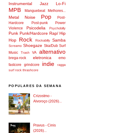
Instrumental
Jazz
Lo-Fi
MPB
Manguebeat
Melhores...
Pop
Metal
Noise
Post-
Hardcore
Post-punk
Power
Psicodelia
Violence
Psychobilly
Punk
Punk/Hardcore
Rap/ Hip
Rock
Hop
Samba
Rockabilly
Shoegaze
Ska/Dub
Surf
Screamo
alternativo
Music
VA
Trash
eletronica
brega-rock
emo
indie
fastcore
grindcore
ragga
surf rock
thrashcore
POPULARES DA SEMANA
Crizostmo -
Alvoroço (2026)...
Pravus - Cinis
(2026)...