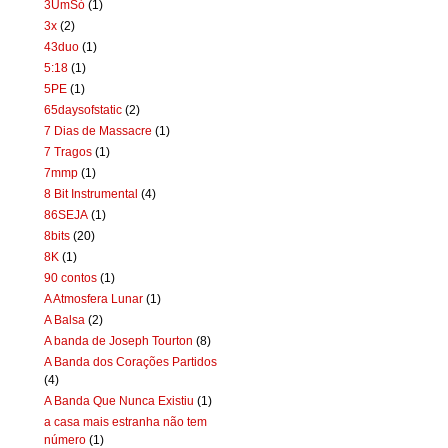
3UmSó
(1)
3x
(2)
43duo
(1)
5:18
(1)
5PE
(1)
65daysofstatic
(2)
7 Dias de Massacre
(1)
7 Tragos
(1)
7mmp
(1)
8 Bit Instrumental
(4)
86SEJA
(1)
8bits
(20)
8K
(1)
90 contos
(1)
A Atmosfera Lunar
(1)
A Balsa
(2)
A banda de Joseph Tourton
(8)
A Banda dos Corações Partidos
(4)
A Banda Que Nunca Existiu
(1)
a casa mais estranha não tem
número
(1)