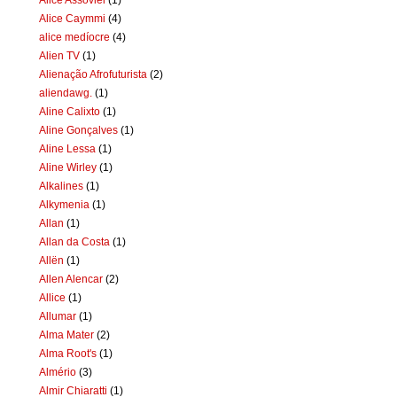
Alice Caymmi
(4)
alice medíocre
(4)
Alien TV
(1)
Alienação Afrofuturista
(2)
aliendawg.
(1)
Aline Calixto
(1)
Aline Gonçalves
(1)
Aline Lessa
(1)
Aline Wirley
(1)
Alkalines
(1)
Alkymenia
(1)
Allan
(1)
Allan da Costa
(1)
Allën
(1)
Allen Alencar
(2)
Allice
(1)
Allumar
(1)
Alma Mater
(2)
Alma Root's
(1)
Almério
(3)
Almir Chiaratti
(1)