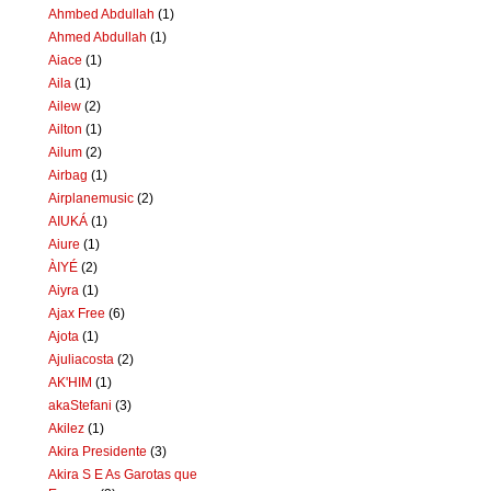
Ahmbed Abdullah
(1)
Ahmed Abdullah
(1)
Aiace
(1)
Aila
(1)
Ailew
(2)
Ailton
(1)
Ailum
(2)
Airbag
(1)
Airplanemusic
(2)
AIUKÁ
(1)
Aiure
(1)
ÀIYÉ
(2)
Aiyra
(1)
Ajax Free
(6)
Ajota
(1)
Ajuliacosta
(2)
AK'HIM
(1)
akaStefani
(3)
Akilez
(1)
Akira Presidente
(3)
Akira S E As Garotas que