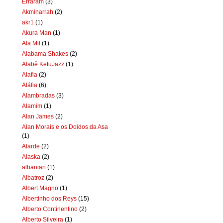
Erraram
(3)
Akminarrah
(2)
akr1
(1)
Akura Man
(1)
Ala Mil
(1)
Alabama Shakes
(2)
Alabê KetuJazz
(1)
Alafia
(2)
Aláfia
(6)
Alambradas
(3)
Alamim
(1)
Alan James
(2)
Alan Morais e os Doidos da Asa
(1)
Alarde
(2)
Alaska
(2)
albanian
(1)
Albatroz
(2)
Albert Magno
(1)
Albertinho dos Reys
(15)
Alberto Continentino
(2)
Alberto Silveira
(1)