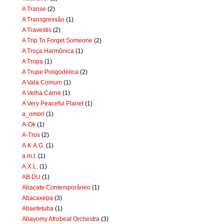
A Transe
(2)
A Transgressão
(1)
A Travestis
(2)
A Trip To Forget Someone
(2)
A Troça Harmônica
(1)
A Tropa
(1)
A Trupe Poligodélica
(2)
A Vala Comum
(1)
A Velha Carne
(1)
A Very Peaceful Planet
(1)
a_omori
(1)
A-Ok
(1)
A-Tros
(2)
A.K.A.G.
(1)
a.m.t.
(1)
A.X.L.
(1)
AB.DU
(1)
Abacate Contemporâneo
(1)
Abacaxepa
(3)
Abaetetuba
(1)
Abayomy Afrobeat Orchestra
(3)