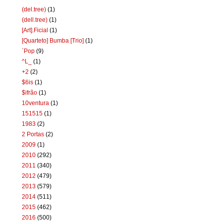
(del.tree)
(1)
(dell.tree)
(1)
[Art].Ficial
(1)
[Quarteto] Bumba [Trio]
(1)
`Pop
(9)
^L_
(1)
+2
(2)
$6is
(1)
$ifrão
(1)
10ventura
(1)
151515
(1)
1983
(2)
2 Portas
(2)
2009
(1)
2010
(292)
2011
(340)
2012
(479)
2013
(579)
2014
(511)
2015
(462)
2016
(500)