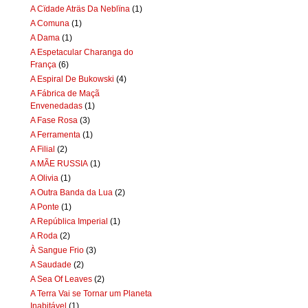
A Cïdade Aträs Da Neblïna
(1)
A Comuna
(1)
A Dama
(1)
A Espetacular Charanga do
França
(6)
A Espiral De Bukowski
(4)
A Fábrica de Maçã
Envenedadas
(1)
A Fase Rosa
(3)
A Ferramenta
(1)
A Filial
(2)
A MÃE RUSSIA
(1)
A Olivia
(1)
A Outra Banda da Lua
(2)
A Ponte
(1)
A República Imperial
(1)
A Roda
(2)
À Sangue Frio
(3)
A Saudade
(2)
A Sea Of Leaves
(2)
A Terra Vai se Tornar um Planeta
Inabitável
(1)