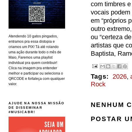
com timbres e
vocais podem 
em “próprios 
outro extremo
ou “certeza de
Atendendo 10 gatos pingados,
entramos pra essa distopia e
artistas que 
criamos um PIX! Tá até rolando
Baptista, Ramo
uma ação durante todo o mês de
Maio, Faremos uma playlist
individual pra quem contribuir!
Clica na imagem pra entender
melhor e participar ou seleciona o
Tags:
2026
,
QRCODE e fortaleça com qualquer
Rock
valor.
NENHUM C
AJUDE NA NOSSA MISSÃO
DE DISSEMINAR
#MUSICABR!
POSTAR U