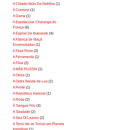
A Cïdade Aträs Da Neblïna
(1)
A Comuna
(1)
A Dama
(1)
A Espetacular Charanga do
França
(6)
A Espiral De Bukowski
(4)
A Fábrica de Maçã
Envenedadas
(1)
A Fase Rosa
(3)
A Ferramenta
(1)
A Filial
(2)
A MÃE RUSSIA
(1)
A Olivia
(1)
A Outra Banda da Lua
(2)
A Ponte
(1)
A República Imperial
(1)
A Roda
(2)
À Sangue Frio
(3)
A Saudade
(2)
A Sea Of Leaves
(2)
A Terra Vai se Tornar um Planeta
Inabitável
(1)