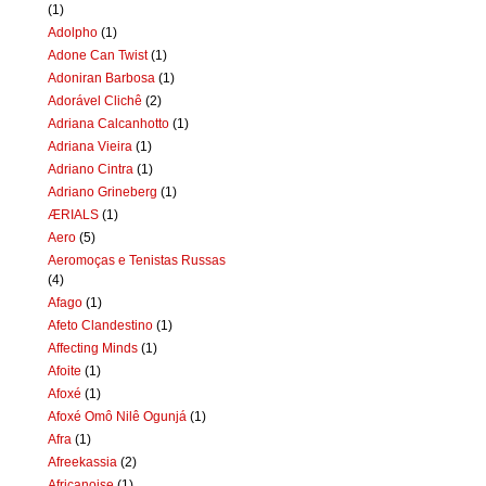
(1)
Adolpho
(1)
Adone Can Twist
(1)
Adoniran Barbosa
(1)
Adorável Clichê
(2)
Adriana Calcanhotto
(1)
Adriana Vieira
(1)
Adriano Cintra
(1)
Adriano Grineberg
(1)
ÆRIALS
(1)
Aero
(5)
Aeromoças e Tenistas Russas
(4)
Afago
(1)
Afeto Clandestino
(1)
Affecting Minds
(1)
Afoite
(1)
Afoxé
(1)
Afoxé Omô Nilê Ogunjá
(1)
Afra
(1)
Afreekassia
(2)
Africanoise
(1)