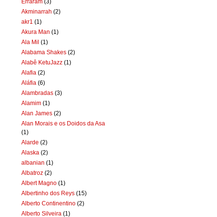
Erraram
(3)
Akminarrah
(2)
akr1
(1)
Akura Man
(1)
Ala Mil
(1)
Alabama Shakes
(2)
Alabê KetuJazz
(1)
Alafia
(2)
Aláfia
(6)
Alambradas
(3)
Alamim
(1)
Alan James
(2)
Alan Morais e os Doidos da Asa
(1)
Alarde
(2)
Alaska
(2)
albanian
(1)
Albatroz
(2)
Albert Magno
(1)
Albertinho dos Reys
(15)
Alberto Continentino
(2)
Alberto Silveira
(1)