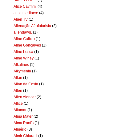
Alice Caymmi
(4)
alice medíocre
(4)
Alien TV
(1)
Alienação Afrofuturista
(2)
aliendawg.
(1)
Aline Calixto
(1)
Aline Gonçalves
(1)
Aline Lessa
(1)
Aline Wirley
(1)
Alkalines
(1)
Alkymenia
(1)
Allan
(1)
Allan da Costa
(1)
Allën
(1)
Allen Alencar
(2)
Allice
(1)
Allumar
(1)
Alma Mater
(2)
Alma Root's
(1)
Almério
(3)
Almir Chiaratti
(1)