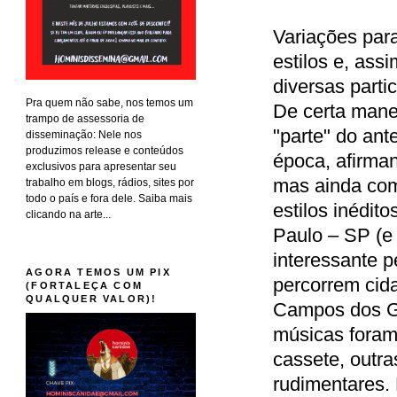
Variações para
estilos e, as
diversas parti
Pra quem não sabe, nos temos um
De certa mane
trampo de assessoria de
"parte" do an
disseminação: Nele nos
produzimos release e conteúdos
época, afirman
exclusivos para apresentar seu
mas ainda com
trabalho em blogs, rádios, sites por
todo o país e fora dele. Saiba mais
estilos inédit
clicando na arte...
Paulo – SP (e
interessante p
AGORA TEMOS UM PIX
percorrem cida
(FORTALEÇA COM
QUALQUER VALOR)!
Campos dos G
músicas foram
cassete, outra
rudimentares.