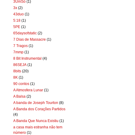
3UmSó
(1)
3x
(2)
43duo
(1)
5:18
(1)
5PE
(1)
65daysofstatic
(2)
7 Dias de Massacre
(1)
7 Tragos
(1)
7mmp
(1)
8 Bit Instrumental
(4)
86SEJA
(1)
8bits
(20)
8K
(1)
90 contos
(1)
A Atmosfera Lunar
(1)
A Balsa
(2)
A banda de Joseph Tourton
(8)
A Banda dos Corações Partidos
(4)
A Banda Que Nunca Existiu
(1)
a casa mais estranha não tem
número
(1)