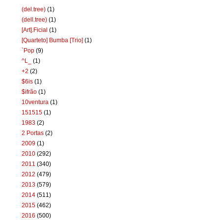
(del.tree)
(1)
(dell.tree)
(1)
[Art].Ficial
(1)
[Quarteto] Bumba [Trio]
(1)
`Pop
(9)
^L_
(1)
+2
(2)
$6is
(1)
$ifrão
(1)
10ventura
(1)
151515
(1)
1983
(2)
2 Portas
(2)
2009
(1)
2010
(292)
2011
(340)
2012
(479)
2013
(579)
2014
(511)
2015
(462)
2016
(500)