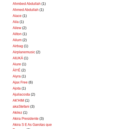
Ahmbed Abdullah
(1)
Ahmed Abdullah
(1)
Aiace
(1)
Aila
(1)
Ailew
(2)
Ailton
(1)
Ailum
(2)
Airbag
(1)
Airplanemusic
(2)
AIUKÁ
(1)
Aiure
(1)
ÀIYÉ
(2)
Aiyra
(1)
Ajax Free
(6)
Ajota
(1)
Ajuliacosta
(2)
AK'HIM
(1)
akaStefani
(3)
Akilez
(1)
Akira Presidente
(3)
Akira S E As Garotas que