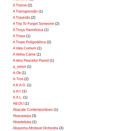
A Transe
(2)
A Transgressão
(1)
A Travestis
(2)
A Trip To Forget Someone
(2)
A Troça Harmônica
(1)
A Tropa
(1)
A Trupe Poligodélica
(2)
A Vala Comum
(1)
A Velha Carne
(1)
A Very Peaceful Planet
(1)
a_omori
(1)
A-Ok
(1)
A-Tros
(2)
A.K.A.G.
(1)
a.m.t.
(1)
A.X.L.
(1)
AB.DU
(1)
Abacate Contemporâneo
(1)
Abacaxepa
(3)
Abaetetuba
(1)
Abayomy Afrobeat Orchestra
(3)