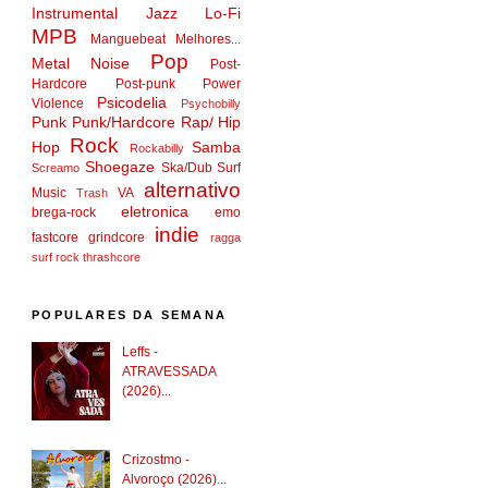
Instrumental
Jazz
Lo-Fi
MPB
Manguebeat
Melhores...
Pop
Metal
Noise
Post-
Hardcore
Post-punk
Power
Psicodelia
Violence
Psychobilly
Punk
Punk/Hardcore
Rap/ Hip
Rock
Hop
Samba
Rockabilly
Shoegaze
Ska/Dub
Surf
Screamo
alternativo
Music
VA
Trash
eletronica
brega-rock
emo
indie
fastcore
grindcore
ragga
surf rock
thrashcore
POPULARES DA SEMANA
Leffs -
ATRAVESSADA
(2026)...
Crizostmo -
Alvoroço (2026)...