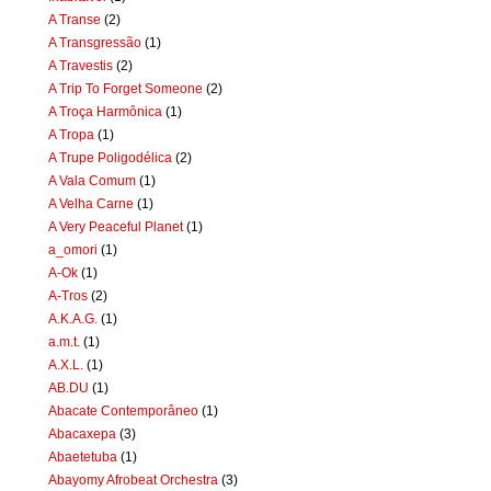
A Transe
(2)
A Transgressão
(1)
A Travestis
(2)
A Trip To Forget Someone
(2)
A Troça Harmônica
(1)
A Tropa
(1)
A Trupe Poligodélica
(2)
A Vala Comum
(1)
A Velha Carne
(1)
A Very Peaceful Planet
(1)
a_omori
(1)
A-Ok
(1)
A-Tros
(2)
A.K.A.G.
(1)
a.m.t.
(1)
A.X.L.
(1)
AB.DU
(1)
Abacate Contemporâneo
(1)
Abacaxepa
(3)
Abaetetuba
(1)
Abayomy Afrobeat Orchestra
(3)