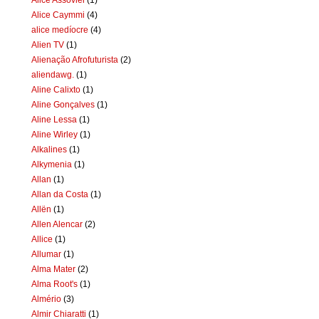
Alice Caymmi
(4)
alice medíocre
(4)
Alien TV
(1)
Alienação Afrofuturista
(2)
aliendawg.
(1)
Aline Calixto
(1)
Aline Gonçalves
(1)
Aline Lessa
(1)
Aline Wirley
(1)
Alkalines
(1)
Alkymenia
(1)
Allan
(1)
Allan da Costa
(1)
Allën
(1)
Allen Alencar
(2)
Allice
(1)
Allumar
(1)
Alma Mater
(2)
Alma Root's
(1)
Almério
(3)
Almir Chiaratti
(1)