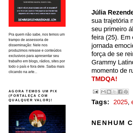
Júlia Rezend
sua trajetóri
seu primeiro á
Pra quem não sabe, nos temos um
feira (25). Em
trampo de assessoria de
jornada emocio
disseminação: Nele nos
produzimos release e conteúdos
força de se re
exclusivos para apresentar seu
Grammy Latino 
trabalho em blogs, rádios, sites por
todo o país e fora dele. Saiba mais
momento de ru
clicando na arte...
TMDQA!
AGORA TEMOS UM PIX
(FORTALEÇA COM
QUALQUER VALOR)!
Tags:
2025
,
NENHUM C