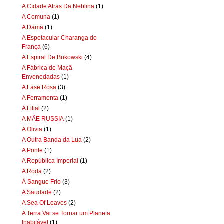
A Cïdade Aträs Da Neblïna
(1)
A Comuna
(1)
A Dama
(1)
A Espetacular Charanga do
França
(6)
A Espiral De Bukowski
(4)
A Fábrica de Maçã
Envenedadas
(1)
A Fase Rosa
(3)
A Ferramenta
(1)
A Filial
(2)
A MÃE RUSSIA
(1)
A Olivia
(1)
A Outra Banda da Lua
(2)
A Ponte
(1)
A República Imperial
(1)
A Roda
(2)
À Sangue Frio
(3)
A Saudade
(2)
A Sea Of Leaves
(2)
A Terra Vai se Tornar um Planeta
Inabitável
(1)