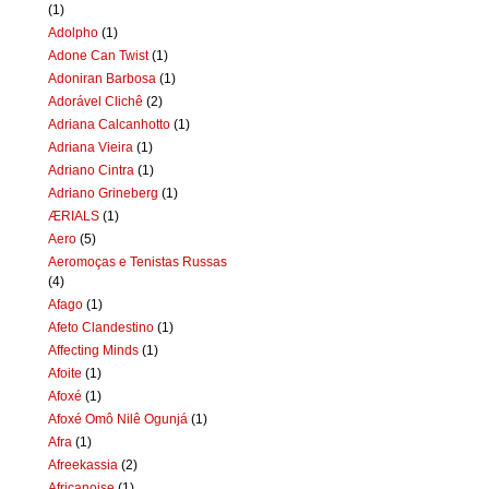
(1)
Adolpho
(1)
Adone Can Twist
(1)
Adoniran Barbosa
(1)
Adorável Clichê
(2)
Adriana Calcanhotto
(1)
Adriana Vieira
(1)
Adriano Cintra
(1)
Adriano Grineberg
(1)
ÆRIALS
(1)
Aero
(5)
Aeromoças e Tenistas Russas
(4)
Afago
(1)
Afeto Clandestino
(1)
Affecting Minds
(1)
Afoite
(1)
Afoxé
(1)
Afoxé Omô Nilê Ogunjá
(1)
Afra
(1)
Afreekassia
(2)
Africanoise
(1)