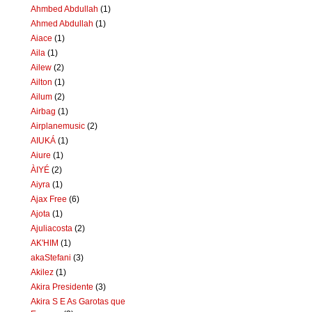
Ahmbed Abdullah
(1)
Ahmed Abdullah
(1)
Aiace
(1)
Aila
(1)
Ailew
(2)
Ailton
(1)
Ailum
(2)
Airbag
(1)
Airplanemusic
(2)
AIUKÁ
(1)
Aiure
(1)
ÀIYÉ
(2)
Aiyra
(1)
Ajax Free
(6)
Ajota
(1)
Ajuliacosta
(2)
AK'HIM
(1)
akaStefani
(3)
Akilez
(1)
Akira Presidente
(3)
Akira S E As Garotas que