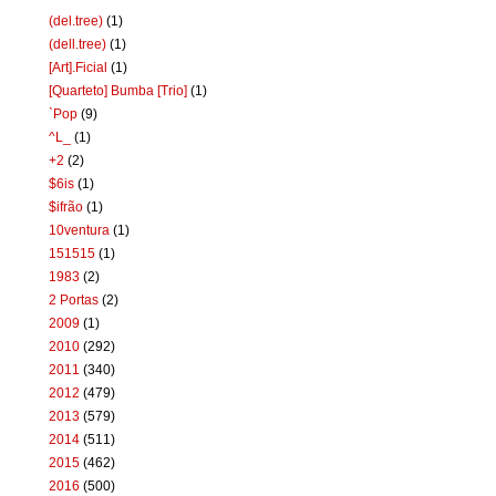
(del.tree)
(1)
(dell.tree)
(1)
[Art].Ficial
(1)
[Quarteto] Bumba [Trio]
(1)
`Pop
(9)
^L_
(1)
+2
(2)
$6is
(1)
$ifrão
(1)
10ventura
(1)
151515
(1)
1983
(2)
2 Portas
(2)
2009
(1)
2010
(292)
2011
(340)
2012
(479)
2013
(579)
2014
(511)
2015
(462)
2016
(500)