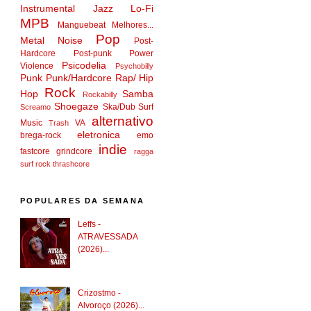
Instrumental
Jazz
Lo-Fi
MPB
Manguebeat
Melhores...
Pop
Metal
Noise
Post-
Hardcore
Post-punk
Power
Psicodelia
Violence
Psychobilly
Punk
Punk/Hardcore
Rap/ Hip
Rock
Hop
Samba
Rockabilly
Shoegaze
Ska/Dub
Surf
Screamo
alternativo
Music
VA
Trash
eletronica
brega-rock
emo
indie
fastcore
grindcore
ragga
surf rock
thrashcore
POPULARES DA SEMANA
Leffs -
ATRAVESSADA
(2026)...
Crizostmo -
Alvoroço (2026)...