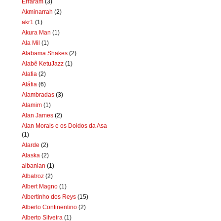
Erraram
(3)
Akminarrah
(2)
akr1
(1)
Akura Man
(1)
Ala Mil
(1)
Alabama Shakes
(2)
Alabê KetuJazz
(1)
Alafia
(2)
Aláfia
(6)
Alambradas
(3)
Alamim
(1)
Alan James
(2)
Alan Morais e os Doidos da Asa
(1)
Alarde
(2)
Alaska
(2)
albanian
(1)
Albatroz
(2)
Albert Magno
(1)
Albertinho dos Reys
(15)
Alberto Continentino
(2)
Alberto Silveira
(1)