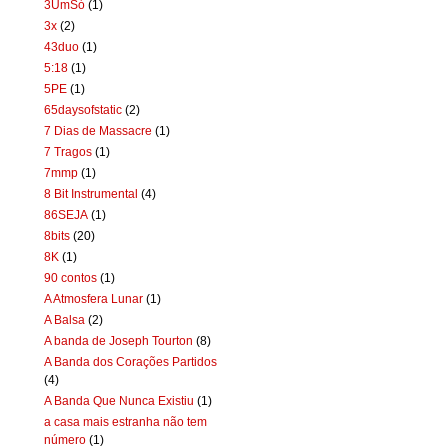
3UmSó
(1)
3x
(2)
43duo
(1)
5:18
(1)
5PE
(1)
65daysofstatic
(2)
7 Dias de Massacre
(1)
7 Tragos
(1)
7mmp
(1)
8 Bit Instrumental
(4)
86SEJA
(1)
8bits
(20)
8K
(1)
90 contos
(1)
A Atmosfera Lunar
(1)
A Balsa
(2)
A banda de Joseph Tourton
(8)
A Banda dos Corações Partidos
(4)
A Banda Que Nunca Existiu
(1)
a casa mais estranha não tem
número
(1)