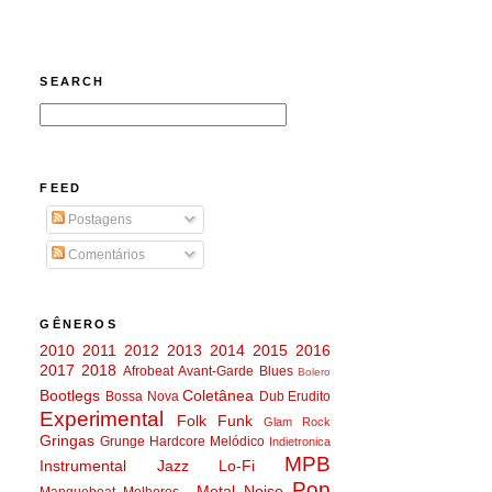
SEARCH
FEED
Postagens
Comentários
GÊNEROS
2010
2011
2012
2013
2014
2015
2016
2017
2018
Afrobeat
Avant-Garde
Blues
Bolero
Bootlegs
Coletânea
Bossa Nova
Dub
Erudito
Experimental
Folk
Funk
Glam Rock
Gringas
Grunge
Hardcore Melódico
Indietronica
MPB
Instrumental
Jazz
Lo-Fi
Pop
Metal
Noise