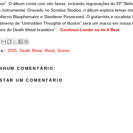
sion”. O álbum conta com oito faixas, incluindo regravações do EP "B
a instrumental. Gravado no Sonidus Studios, o álbum explora temas men
Marcio Blasphemator e Slanderer Possessed. O guitarrista e vocalista 
amento de “Untrodden Thoughts of Illusion” será um marco em nossa 
rio do Death Metal brasileiro”...
Continue Lendo no Im A Beat
s:
2025
,
Death Metal
,
Metal
,
Scenic
NHUM COMENTÁRIO:
STAR UM COMENTÁRIO