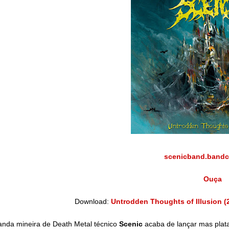
scenicband.band
Ouça
Download:
Untrodden Thoughts of Illusion (2
nda mineira de Death Metal técnico
Scenic
acaba de lançar mas plata