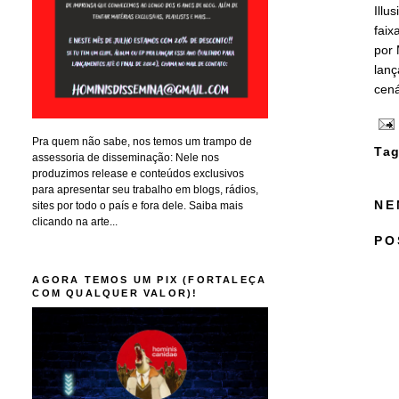
Illu
faix
por 
lanç
cená
Pra quem não sabe, nos temos um trampo de
Tag
assessoria de disseminação: Nele nos
produzimos release e conteúdos exclusivos
para apresentar seu trabalho em blogs, rádios,
NE
sites por todo o país e fora dele. Saiba mais
clicando na arte...
PO
AGORA TEMOS UM PIX (FORTALEÇA
COM QUALQUER VALOR)!