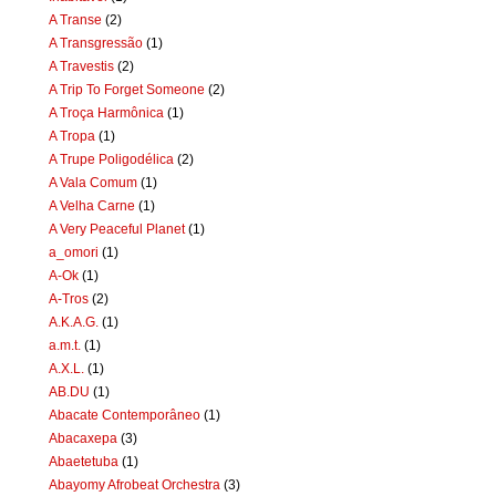
A Transe
(2)
A Transgressão
(1)
A Travestis
(2)
A Trip To Forget Someone
(2)
A Troça Harmônica
(1)
A Tropa
(1)
A Trupe Poligodélica
(2)
A Vala Comum
(1)
A Velha Carne
(1)
A Very Peaceful Planet
(1)
a_omori
(1)
A-Ok
(1)
A-Tros
(2)
A.K.A.G.
(1)
a.m.t.
(1)
A.X.L.
(1)
AB.DU
(1)
Abacate Contemporâneo
(1)
Abacaxepa
(3)
Abaetetuba
(1)
Abayomy Afrobeat Orchestra
(3)