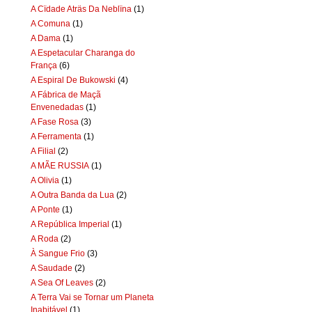
A Cïdade Aträs Da Neblïna
(1)
A Comuna
(1)
A Dama
(1)
A Espetacular Charanga do
França
(6)
A Espiral De Bukowski
(4)
A Fábrica de Maçã
Envenedadas
(1)
A Fase Rosa
(3)
A Ferramenta
(1)
A Filial
(2)
A MÃE RUSSIA
(1)
A Olivia
(1)
A Outra Banda da Lua
(2)
A Ponte
(1)
A República Imperial
(1)
A Roda
(2)
À Sangue Frio
(3)
A Saudade
(2)
A Sea Of Leaves
(2)
A Terra Vai se Tornar um Planeta
Inabitável
(1)