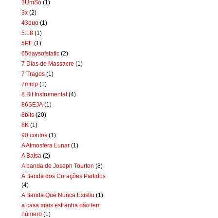
3UmSó
(1)
3x
(2)
43duo
(1)
5:18
(1)
5PE
(1)
65daysofstatic
(2)
7 Dias de Massacre
(1)
7 Tragos
(1)
7mmp
(1)
8 Bit Instrumental
(4)
86SEJA
(1)
8bits
(20)
8K
(1)
90 contos
(1)
A Atmosfera Lunar
(1)
A Balsa
(2)
A banda de Joseph Tourton
(8)
A Banda dos Corações Partidos
(4)
A Banda Que Nunca Existiu
(1)
a casa mais estranha não tem
número
(1)