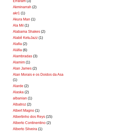
Erraram
(3)
Akminarrah
(2)
akr1
(1)
Akura Man
(1)
Ala Mil
(1)
Alabama Shakes
(2)
Alabê KetuJazz
(1)
Alafia
(2)
Aláfia
(6)
Alambradas
(3)
Alamim
(1)
Alan James
(2)
Alan Morais e os Doidos da Asa
(1)
Alarde
(2)
Alaska
(2)
albanian
(1)
Albatroz
(2)
Albert Magno
(1)
Albertinho dos Reys
(15)
Alberto Continentino
(2)
Alberto Silveira
(1)