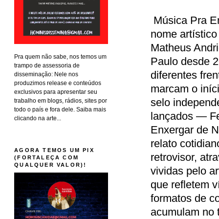
Música Pra En
nome artístico
Matheus Andri
Pra quem não sabe, nos temos um
Paulo desde 2
trampo de assessoria de
diferentes fre
disseminação: Nele nos
produzimos release e conteúdos
marcam o iníci
exclusivos para apresentar seu
selo independ
trabalho em blogs, rádios, sites por
todo o país e fora dele. Saiba mais
lançados — Fe
clicando na arte...
Enxergar de N
relato cotidia
AGORA TEMOS UM PIX
retrovisor, at
(FORTALEÇA COM
QUALQUER VALOR)!
vividas pelo a
que refletem v
formatos de c
acumulam no t