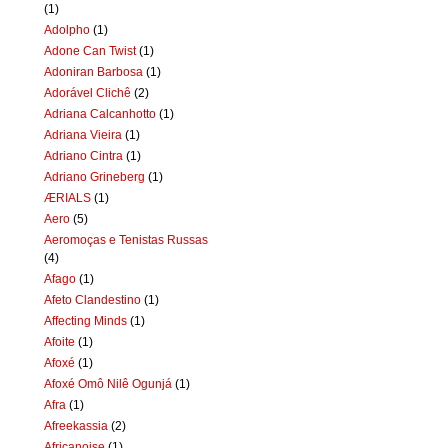
(1)
Adolpho
(1)
Adone Can Twist
(1)
Adoniran Barbosa
(1)
Adorável Clichê
(2)
Adriana Calcanhotto
(1)
Adriana Vieira
(1)
Adriano Cintra
(1)
Adriano Grineberg
(1)
ÆRIALS
(1)
Aero
(5)
Aeromoças e Tenistas Russas
(4)
Afago
(1)
Afeto Clandestino
(1)
Affecting Minds
(1)
Afoite
(1)
Afoxé
(1)
Afoxé Omô Nilê Ogunjá
(1)
Afra
(1)
Afreekassia
(2)
Africanoise
(1)