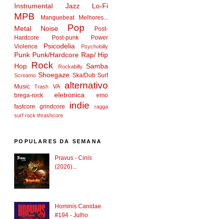
Instrumental
Jazz
Lo-Fi
MPB
Manguebeat
Melhores...
Pop
Metal
Noise
Post-
Hardcore
Post-punk
Power
Psicodelia
Violence
Psychobilly
Punk
Punk/Hardcore
Rap/ Hip
Rock
Hop
Samba
Rockabilly
Shoegaze
Ska/Dub
Surf
Screamo
alternativo
Music
VA
Trash
eletronica
brega-rock
emo
indie
fastcore
grindcore
ragga
surf rock
thrashcore
POPULARES DA SEMANA
Pravus - Cinis
(2026)...
Hominis Canidae
#194 - Julho