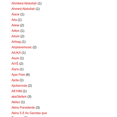
Ahmbed Abdullah
(1)
Ahmed Abdullah
(1)
Aiace
(1)
Aila
(1)
Ailew
(2)
Ailton
(1)
Ailum
(2)
Airbag
(1)
Airplanemusic
(2)
AIUKÁ
(1)
Aiure
(1)
ÀIYÉ
(2)
Aiyra
(1)
Ajax Free
(6)
Ajota
(1)
Ajuliacosta
(2)
AK'HIM
(1)
akaStefani
(3)
Akilez
(1)
Akira Presidente
(3)
Akira S E As Garotas que