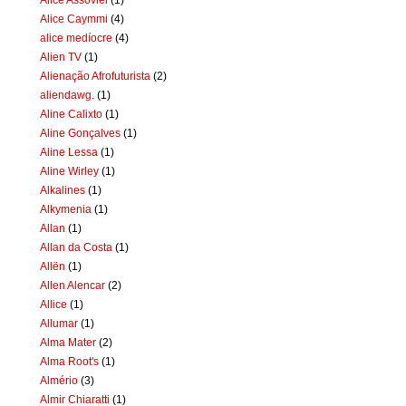
Alice Caymmi
(4)
alice medíocre
(4)
Alien TV
(1)
Alienação Afrofuturista
(2)
aliendawg.
(1)
Aline Calixto
(1)
Aline Gonçalves
(1)
Aline Lessa
(1)
Aline Wirley
(1)
Alkalines
(1)
Alkymenia
(1)
Allan
(1)
Allan da Costa
(1)
Allën
(1)
Allen Alencar
(2)
Allice
(1)
Allumar
(1)
Alma Mater
(2)
Alma Root's
(1)
Almério
(3)
Almir Chiaratti
(1)