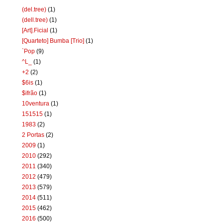
(del.tree)
(1)
(dell.tree)
(1)
[Art].Ficial
(1)
[Quarteto] Bumba [Trio]
(1)
`Pop
(9)
^L_
(1)
+2
(2)
$6is
(1)
$ifrão
(1)
10ventura
(1)
151515
(1)
1983
(2)
2 Portas
(2)
2009
(1)
2010
(292)
2011
(340)
2012
(479)
2013
(579)
2014
(511)
2015
(462)
2016
(500)