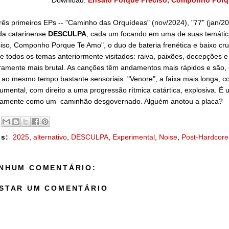
Download:
Ensaio Porque Preciso, Componho Porq
rês primeiros EPs -- "Caminho das Orquídeas" (nov/2024), "77" (jan/2
da catarinense
DESCULPA
, cada um focando em uma de suas temática
iso, Componho Porque Te Amo", o duo de bateria frenética e baixo cru e
e todos os temas anteriormente visitados: raiva, paixões, decepções e
iramente mais brutal. As canções têm andamentos mais rápidos e são,
ao mesmo tempo bastante sensoriais. "Venore", a faixa mais longa,
rumental, com direito a uma progressão rítmica catártica, explosiva. 
tamente como um caminhão desgovernado. Alguém anotou a placa?
s:
2025
,
alternativo
,
DESCULPA
,
Experimental
,
Noise
,
Post-Hardcore
NHUM COMENTÁRIO:
STAR UM COMENTÁRIO