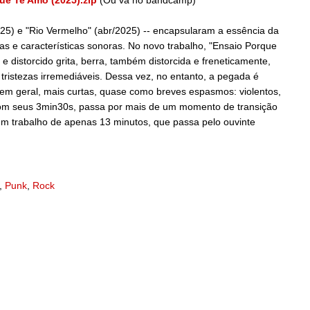
ue Te Amo (2025).zip
(Ou vá no bandcamp)
025) e "Rio Vermelho" (abr/2025) -- encapsularam a essência da
s e características sonoras. No novo trabalho, "Ensaio Porque
 distorcido grita, berra, também distorcida e freneticamente,
 tristezas irremediáveis. Dessa vez, no entanto, a pegada é
 em geral, mais curtas, quase como breves espasmos: violentos,
 com seus 3min30s, passa por mais de um momento de transição
É um trabalho de apenas 13 minutos, que passa pelo ouvinte
,
Punk
,
Rock