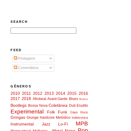
SEARCH
FEED
Postagens
Comentários
GÊNEROS
2010
2011
2012
2013
2014
2015
2016
2017
2018
Afrobeat
Avant-Garde
Blues
Bolero
Bootlegs
Coletânea
Bossa Nova
Dub
Erudito
Experimental
Folk
Funk
Glam Rock
Gringas
Grunge
Hardcore Melódico
Indietronica
MPB
Instrumental
Jazz
Lo-Fi
Pop
Metal
Noise