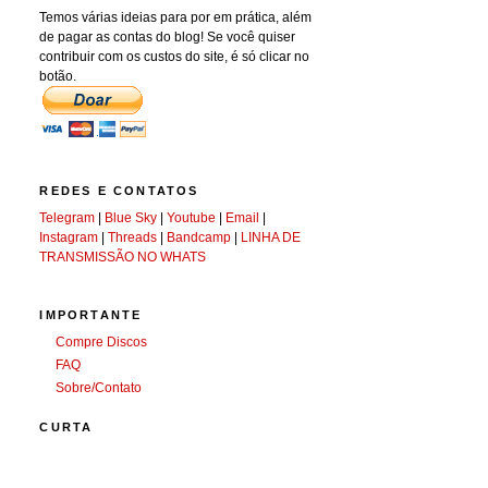
Temos várias ideias para por em prática, além
de pagar as contas do blog! Se você quiser
contribuir com os custos do site, é só clicar no
botão.
REDES E CONTATOS
Telegram
|
Blue Sky
|
Youtube
|
Email
|
Instagram
|
Threads
|
Bandcamp
|
LINHA DE
TRANSMISSÃO NO WHATS
IMPORTANTE
Compre Discos
FAQ
Sobre/Contato
CURTA