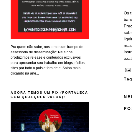
Os t
ban
Prec
sobr
lige
mas 
Pra quem não sabe, nos temos um trampo de
inst
assessoria de disseminação: Nele nos
produzimos release e conteúdos exclusivos
exa
para apresentar seu trabalho em blogs, rádios,
sites por todo o país e fora dele. Saiba mais
clicando na arte...
Tag
AGORA TEMOS UM PIX (FORTALEÇA
NE
COM QUALQUER VALOR)!
PO