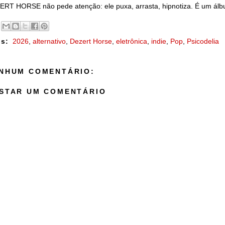
RT HORSE não pede atenção: ele puxa, arrasta, hipnotiza. É um álbu
s:
2026
,
alternativo
,
Dezert Horse
,
eletrônica
,
indie
,
Pop
,
Psicodelia
NHUM COMENTÁRIO:
STAR UM COMENTÁRIO