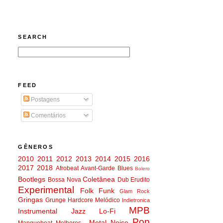
SEARCH
FEED
Postagens
Comentários
GÊNEROS
2010
2011
2012
2013
2014
2015
2016
2017
2018
Afrobeat
Avant-Garde
Blues
Bolero
Bootlegs
Coletânea
Bossa Nova
Dub
Erudito
Experimental
Folk
Funk
Glam Rock
Gringas
Grunge
Hardcore Melódico
Indietronica
MPB
Instrumental
Jazz
Lo-Fi
Pop
Metal
Noise