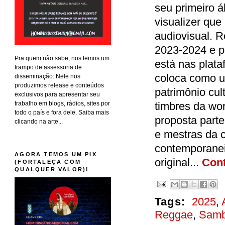
seu primeiro 
visualizer qu
audiovisual. R
2023-2024 e p
Pra quem não sabe, nos temos um
está nas plata
trampo de assessoria de
coloca como u
disseminação: Nele nos
produzimos release e conteúdos
patrimônio cult
exclusivos para apresentar seu
trabalho em blogs, rádios, sites por
timbres da wor
todo o país e fora dele. Saiba mais
proposta part
clicando na arte...
e mestras da c
contemporaneid
AGORA TEMOS UM PIX
original...
Cont
(FORTALEÇA COM
QUALQUER VALOR)!
Tags:
2025
,
Reggae
,
Sam