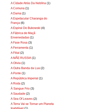
A Cïdade Aträs Da Neblïna
(1)
A Comuna
(1)
A Dama
(1)
A Espetacular Charanga do
França
(6)
A Espiral De Bukowski
(4)
A Fábrica de Maçã
Envenedadas
(1)
A Fase Rosa
(3)
A Ferramenta
(1)
A Filial
(2)
A MÃE RUSSIA
(1)
A Olivia
(1)
A Outra Banda da Lua
(2)
A Ponte
(1)
A República Imperial
(1)
A Roda
(2)
À Sangue Frio
(3)
A Saudade
(2)
A Sea Of Leaves
(2)
A Terra Vai se Tornar um Planeta
Inabitável
(1)