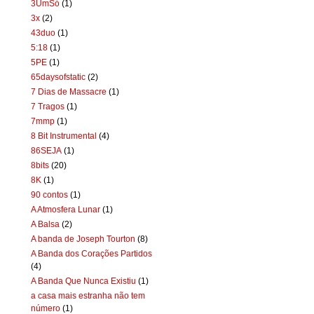
3UmSó
(1)
3x
(2)
43duo
(1)
5:18
(1)
5PE
(1)
65daysofstatic
(2)
7 Dias de Massacre
(1)
7 Tragos
(1)
7mmp
(1)
8 Bit Instrumental
(4)
86SEJA
(1)
8bits
(20)
8K
(1)
90 contos
(1)
A Atmosfera Lunar
(1)
A Balsa
(2)
A banda de Joseph Tourton
(8)
A Banda dos Corações Partidos
(4)
A Banda Que Nunca Existiu
(1)
a casa mais estranha não tem
número
(1)