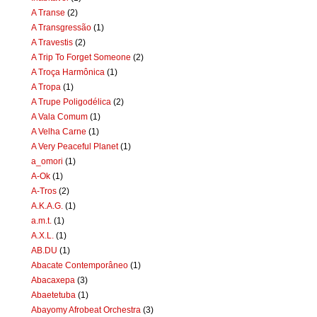
A Transe
(2)
A Transgressão
(1)
A Travestis
(2)
A Trip To Forget Someone
(2)
A Troça Harmônica
(1)
A Tropa
(1)
A Trupe Poligodélica
(2)
A Vala Comum
(1)
A Velha Carne
(1)
A Very Peaceful Planet
(1)
a_omori
(1)
A-Ok
(1)
A-Tros
(2)
A.K.A.G.
(1)
a.m.t.
(1)
A.X.L.
(1)
AB.DU
(1)
Abacate Contemporâneo
(1)
Abacaxepa
(3)
Abaetetuba
(1)
Abayomy Afrobeat Orchestra
(3)