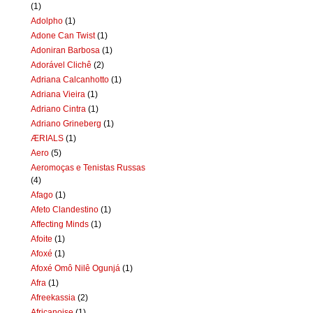
(1)
Adolpho
(1)
Adone Can Twist
(1)
Adoniran Barbosa
(1)
Adorável Clichê
(2)
Adriana Calcanhotto
(1)
Adriana Vieira
(1)
Adriano Cintra
(1)
Adriano Grineberg
(1)
ÆRIALS
(1)
Aero
(5)
Aeromoças e Tenistas Russas
(4)
Afago
(1)
Afeto Clandestino
(1)
Affecting Minds
(1)
Afoite
(1)
Afoxé
(1)
Afoxé Omô Nilê Ogunjá
(1)
Afra
(1)
Afreekassia
(2)
Africanoise
(1)