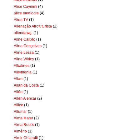
Alice Caymmi
(4)
alice medíocre
(4)
Alien TV
(1)
Alienação Afrofuturista
(2)
aliendawg.
(1)
Aline Calixto
(1)
Aline Gonçalves
(1)
Aline Lessa
(1)
Aline Wirley
(1)
Alkalines
(1)
Alkymenia
(1)
Allan
(1)
Allan da Costa
(1)
Allën
(1)
Allen Alencar
(2)
Allice
(1)
Allumar
(1)
Alma Mater
(2)
Alma Root's
(1)
Almério
(3)
Almir Chiaratti
(1)