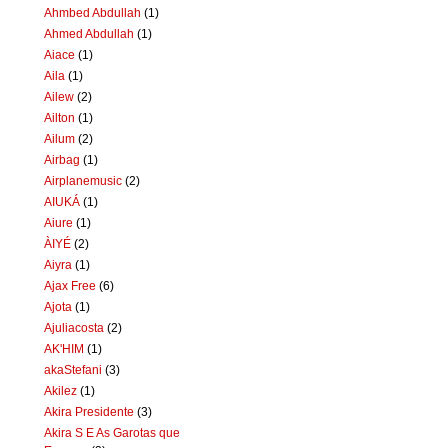
Ahmbed Abdullah
(1)
Ahmed Abdullah
(1)
Aiace
(1)
Aila
(1)
Ailew
(2)
Ailton
(1)
Ailum
(2)
Airbag
(1)
Airplanemusic
(2)
AIUKÁ
(1)
Aiure
(1)
ÀIYÉ
(2)
Aiyra
(1)
Ajax Free
(6)
Ajota
(1)
Ajuliacosta
(2)
AK'HIM
(1)
akaStefani
(3)
Akilez
(1)
Akira Presidente
(3)
Akira S E As Garotas que