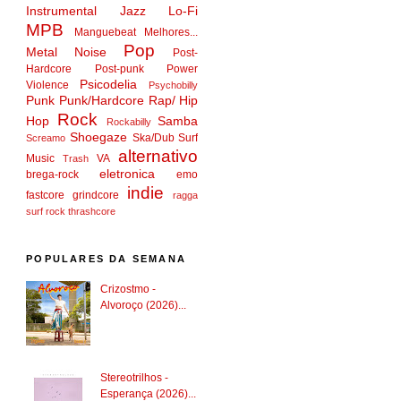
Instrumental
Jazz
Lo-Fi
MPB
Manguebeat
Melhores...
Pop
Metal
Noise
Post-
Hardcore
Post-punk
Power
Psicodelia
Violence
Psychobilly
Punk
Punk/Hardcore
Rap/ Hip
Rock
Hop
Samba
Rockabilly
Shoegaze
Ska/Dub
Surf
Screamo
alternativo
Music
VA
Trash
eletronica
brega-rock
emo
indie
fastcore
grindcore
ragga
surf rock
thrashcore
POPULARES DA SEMANA
Crizostmo -
Alvoroço (2026)...
Stereotrilhos -
Esperança (2026)...