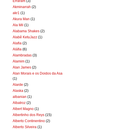
Erraram
(3)
Akminarrah
(2)
akr1
(1)
Akura Man
(1)
Ala Mil
(1)
Alabama Shakes
(2)
Alabê KetuJazz
(1)
Alafia
(2)
Aláfia
(6)
Alambradas
(3)
Alamim
(1)
Alan James
(2)
Alan Morais e os Doidos da Asa
(1)
Alarde
(2)
Alaska
(2)
albanian
(1)
Albatroz
(2)
Albert Magno
(1)
Albertinho dos Reys
(15)
Alberto Continentino
(2)
Alberto Silveira
(1)