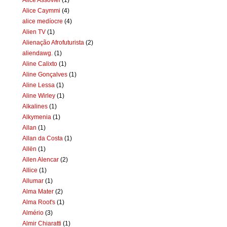
Alice Caymmi
(4)
alice medíocre
(4)
Alien TV
(1)
Alienação Afrofuturista
(2)
aliendawg.
(1)
Aline Calixto
(1)
Aline Gonçalves
(1)
Aline Lessa
(1)
Aline Wirley
(1)
Alkalines
(1)
Alkymenia
(1)
Allan
(1)
Allan da Costa
(1)
Allën
(1)
Allen Alencar
(2)
Allice
(1)
Allumar
(1)
Alma Mater
(2)
Alma Root's
(1)
Almério
(3)
Almir Chiaratti
(1)