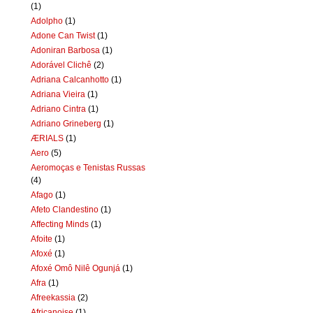
(1)
Adolpho
(1)
Adone Can Twist
(1)
Adoniran Barbosa
(1)
Adorável Clichê
(2)
Adriana Calcanhotto
(1)
Adriana Vieira
(1)
Adriano Cintra
(1)
Adriano Grineberg
(1)
ÆRIALS
(1)
Aero
(5)
Aeromoças e Tenistas Russas
(4)
Afago
(1)
Afeto Clandestino
(1)
Affecting Minds
(1)
Afoite
(1)
Afoxé
(1)
Afoxé Omô Nilê Ogunjá
(1)
Afra
(1)
Afreekassia
(2)
Africanoise
(1)