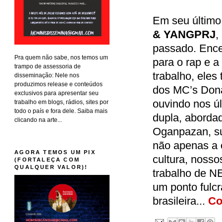
Em seu último
& YANGPRJ
,
passado. Ence
Pra quem não sabe, nos temos um
para o rap e a 
trampo de assessoria de
trabalho, eles
disseminação: Nele nos
produzimos release e conteúdos
dos MC’s Don
exclusivos para apresentar seu
ouvindo nos ú
trabalho em blogs, rádios, sites por
todo o país e fora dele. Saiba mais
dupla, abordad
clicando na arte...
Oganpazan, su
não apenas a 
AGORA TEMOS UM PIX
cultura, noss
(FORTALEÇA COM
QUALQUER VALOR)!
trabalho de N
um ponto fulcr
brasileira...
Co