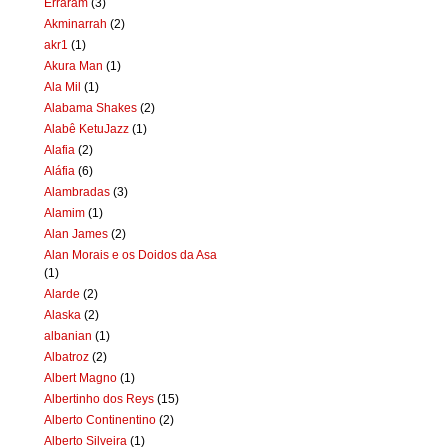
Erraram
(3)
Akminarrah
(2)
akr1
(1)
Akura Man
(1)
Ala Mil
(1)
Alabama Shakes
(2)
Alabê KetuJazz
(1)
Alafia
(2)
Aláfia
(6)
Alambradas
(3)
Alamim
(1)
Alan James
(2)
Alan Morais e os Doidos da Asa
(1)
Alarde
(2)
Alaska
(2)
albanian
(1)
Albatroz
(2)
Albert Magno
(1)
Albertinho dos Reys
(15)
Alberto Continentino
(2)
Alberto Silveira
(1)