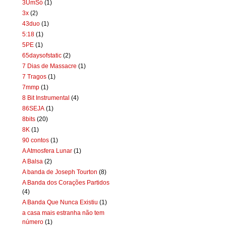
3UmSó
(1)
3x
(2)
43duo
(1)
5:18
(1)
5PE
(1)
65daysofstatic
(2)
7 Dias de Massacre
(1)
7 Tragos
(1)
7mmp
(1)
8 Bit Instrumental
(4)
86SEJA
(1)
8bits
(20)
8K
(1)
90 contos
(1)
A Atmosfera Lunar
(1)
A Balsa
(2)
A banda de Joseph Tourton
(8)
A Banda dos Corações Partidos
(4)
A Banda Que Nunca Existiu
(1)
a casa mais estranha não tem
número
(1)