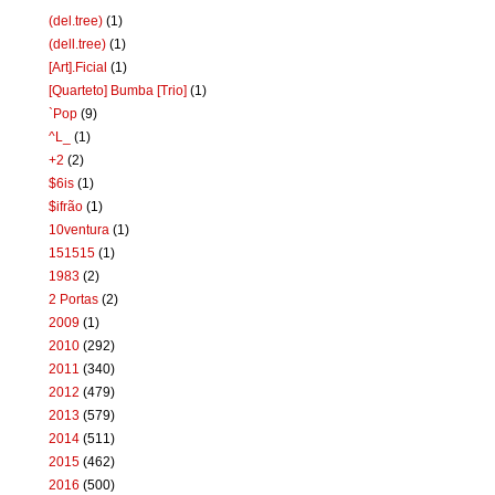
(del.tree)
(1)
(dell.tree)
(1)
[Art].Ficial
(1)
[Quarteto] Bumba [Trio]
(1)
`Pop
(9)
^L_
(1)
+2
(2)
$6is
(1)
$ifrão
(1)
10ventura
(1)
151515
(1)
1983
(2)
2 Portas
(2)
2009
(1)
2010
(292)
2011
(340)
2012
(479)
2013
(579)
2014
(511)
2015
(462)
2016
(500)