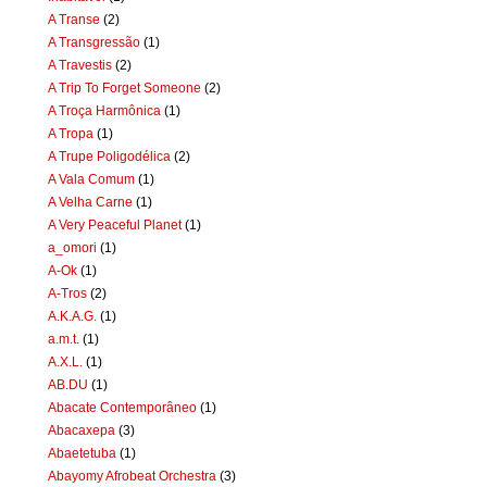
A Transe
(2)
A Transgressão
(1)
A Travestis
(2)
A Trip To Forget Someone
(2)
A Troça Harmônica
(1)
A Tropa
(1)
A Trupe Poligodélica
(2)
A Vala Comum
(1)
A Velha Carne
(1)
A Very Peaceful Planet
(1)
a_omori
(1)
A-Ok
(1)
A-Tros
(2)
A.K.A.G.
(1)
a.m.t.
(1)
A.X.L.
(1)
AB.DU
(1)
Abacate Contemporâneo
(1)
Abacaxepa
(3)
Abaetetuba
(1)
Abayomy Afrobeat Orchestra
(3)