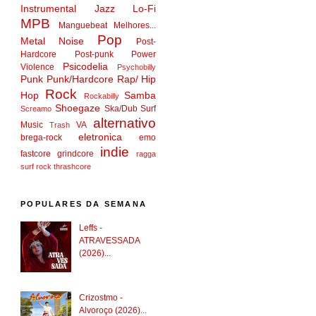
Instrumental
Jazz
Lo-Fi
MPB
Manguebeat
Melhores...
Pop
Metal
Noise
Post-
Hardcore
Post-punk
Power
Psicodelia
Violence
Psychobilly
Punk
Punk/Hardcore
Rap/ Hip
Rock
Hop
Samba
Rockabilly
Shoegaze
Ska/Dub
Surf
Screamo
alternativo
Music
VA
Trash
eletronica
brega-rock
emo
indie
fastcore
grindcore
ragga
surf rock
thrashcore
POPULARES DA SEMANA
Leffs -
ATRAVESSADA
(2026)...
Crizostmo -
Alvoroço (2026)...