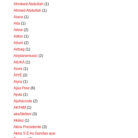
Ahmbed Abdullah
(1)
Ahmed Abdullah
(1)
Aiace
(1)
Aila
(1)
Ailew
(2)
Ailton
(1)
Ailum
(2)
Airbag
(1)
Airplanemusic
(2)
AIUKÁ
(1)
Aiure
(1)
ÀIYÉ
(2)
Aiyra
(1)
Ajax Free
(6)
Ajota
(1)
Ajuliacosta
(2)
AK'HIM
(1)
akaStefani
(3)
Akilez
(1)
Akira Presidente
(3)
Akira S E As Garotas que