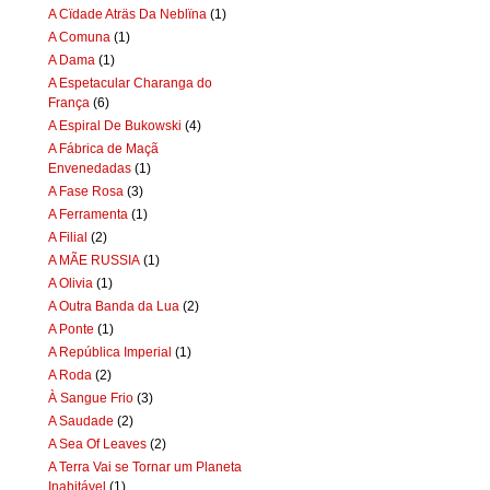
A Cïdade Aträs Da Neblïna
(1)
A Comuna
(1)
A Dama
(1)
A Espetacular Charanga do
França
(6)
A Espiral De Bukowski
(4)
A Fábrica de Maçã
Envenedadas
(1)
A Fase Rosa
(3)
A Ferramenta
(1)
A Filial
(2)
A MÃE RUSSIA
(1)
A Olivia
(1)
A Outra Banda da Lua
(2)
A Ponte
(1)
A República Imperial
(1)
A Roda
(2)
À Sangue Frio
(3)
A Saudade
(2)
A Sea Of Leaves
(2)
A Terra Vai se Tornar um Planeta
Inabitável
(1)