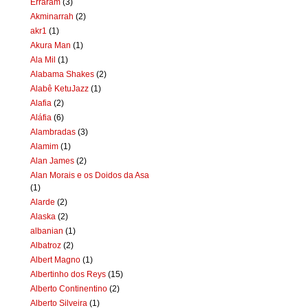
Erraram
(3)
Akminarrah
(2)
akr1
(1)
Akura Man
(1)
Ala Mil
(1)
Alabama Shakes
(2)
Alabê KetuJazz
(1)
Alafia
(2)
Aláfia
(6)
Alambradas
(3)
Alamim
(1)
Alan James
(2)
Alan Morais e os Doidos da Asa
(1)
Alarde
(2)
Alaska
(2)
albanian
(1)
Albatroz
(2)
Albert Magno
(1)
Albertinho dos Reys
(15)
Alberto Continentino
(2)
Alberto Silveira
(1)