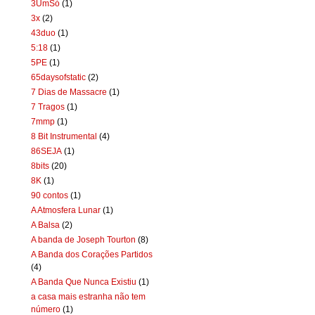
3UmSó
(1)
3x
(2)
43duo
(1)
5:18
(1)
5PE
(1)
65daysofstatic
(2)
7 Dias de Massacre
(1)
7 Tragos
(1)
7mmp
(1)
8 Bit Instrumental
(4)
86SEJA
(1)
8bits
(20)
8K
(1)
90 contos
(1)
A Atmosfera Lunar
(1)
A Balsa
(2)
A banda de Joseph Tourton
(8)
A Banda dos Corações Partidos
(4)
A Banda Que Nunca Existiu
(1)
a casa mais estranha não tem
número
(1)