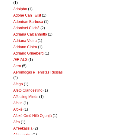
(1)
Adolpho
(1)
Adone Can Twist
(1)
Adoniran Barbosa
(1)
Adorável Clichê
(2)
Adriana Calcanhotto
(1)
Adriana Vieira
(1)
Adriano Cintra
(1)
Adriano Grineberg
(1)
ÆRIALS
(1)
Aero
(5)
Aeromoças e Tenistas Russas
(4)
Afago
(1)
Afeto Clandestino
(1)
Affecting Minds
(1)
Afoite
(1)
Afoxé
(1)
Afoxé Omô Nilê Ogunjá
(1)
Afra
(1)
Afreekassia
(2)
Africanoise
(1)