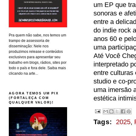
um EP que tr
sonoras e afet
entre a delica
do indie rock 
Pra quem não sabe, nos temos um
anos 60 e pelo
trampo de assessoria de
uma participaç
disseminação: Nele nos
produzimos release e conteúdos
Até Você Chega
exclusivos para apresentar seu
trabalho em blogs, rádios, sites por
interpretado p
todo o país e fora dele. Saiba mais
entre cultura
clicando na arte...
studio e co-pr
uma imersão ar
AGORA TEMOS UM PIX
estética intimis
(FORTALEÇA COM
QUALQUER VALOR)!
Tags:
2025
,