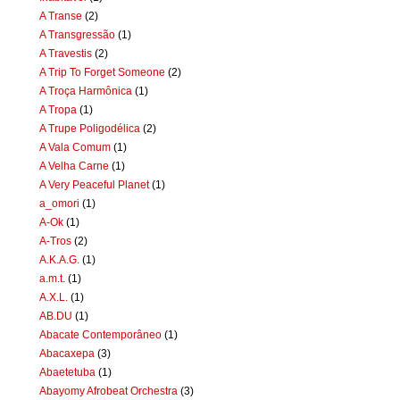
A Transe
(2)
A Transgressão
(1)
A Travestis
(2)
A Trip To Forget Someone
(2)
A Troça Harmônica
(1)
A Tropa
(1)
A Trupe Poligodélica
(2)
A Vala Comum
(1)
A Velha Carne
(1)
A Very Peaceful Planet
(1)
a_omori
(1)
A-Ok
(1)
A-Tros
(2)
A.K.A.G.
(1)
a.m.t.
(1)
A.X.L.
(1)
AB.DU
(1)
Abacate Contemporâneo
(1)
Abacaxepa
(3)
Abaetetuba
(1)
Abayomy Afrobeat Orchestra
(3)