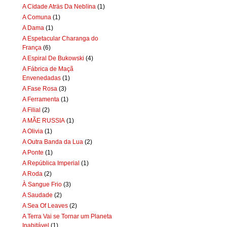
A Cïdade Aträs Da Neblïna
(1)
A Comuna
(1)
A Dama
(1)
A Espetacular Charanga do
França
(6)
A Espiral De Bukowski
(4)
A Fábrica de Maçã
Envenedadas
(1)
A Fase Rosa
(3)
A Ferramenta
(1)
A Filial
(2)
A MÃE RUSSIA
(1)
A Olivia
(1)
A Outra Banda da Lua
(2)
A Ponte
(1)
A República Imperial
(1)
A Roda
(2)
À Sangue Frio
(3)
A Saudade
(2)
A Sea Of Leaves
(2)
A Terra Vai se Tornar um Planeta
Inabitável
(1)