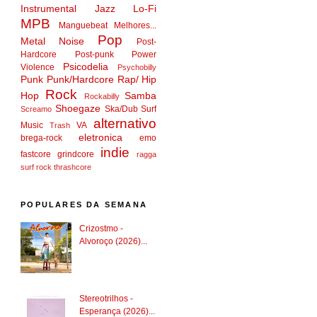
Instrumental
Jazz
Lo-Fi
MPB
Manguebeat
Melhores...
Pop
Metal
Noise
Post-
Hardcore
Post-punk
Power
Psicodelia
Violence
Psychobilly
Punk
Punk/Hardcore
Rap/ Hip
Rock
Hop
Samba
Rockabilly
Shoegaze
Ska/Dub
Surf
Screamo
alternativo
Music
VA
Trash
eletronica
brega-rock
emo
indie
fastcore
grindcore
ragga
surf rock
thrashcore
POPULARES DA SEMANA
Crizostmo -
Alvoroço (2026)...
Stereotrilhos -
Esperança (2026)...