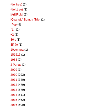
(del.tree)
(1)
(dell.tree)
(1)
[Art].Ficial
(1)
[Quarteto] Bumba [Trio]
(1)
`Pop
(9)
^L_
(1)
+2
(2)
$6is
(1)
$ifrão
(1)
10ventura
(1)
151515
(1)
1983
(2)
2 Portas
(2)
2009
(1)
2010
(292)
2011
(340)
2012
(479)
2013
(579)
2014
(511)
2015
(462)
2016
(500)