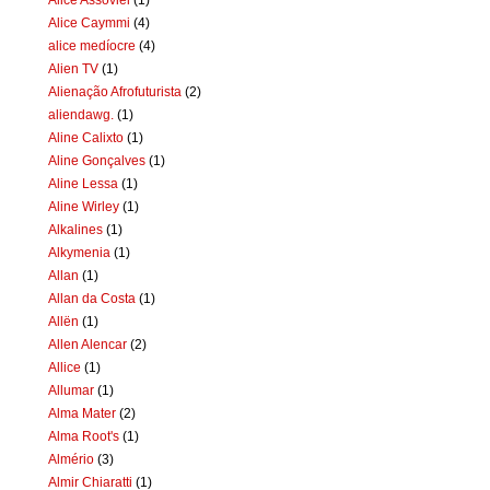
Alice Caymmi
(4)
alice medíocre
(4)
Alien TV
(1)
Alienação Afrofuturista
(2)
aliendawg.
(1)
Aline Calixto
(1)
Aline Gonçalves
(1)
Aline Lessa
(1)
Aline Wirley
(1)
Alkalines
(1)
Alkymenia
(1)
Allan
(1)
Allan da Costa
(1)
Allën
(1)
Allen Alencar
(2)
Allice
(1)
Allumar
(1)
Alma Mater
(2)
Alma Root's
(1)
Almério
(3)
Almir Chiaratti
(1)