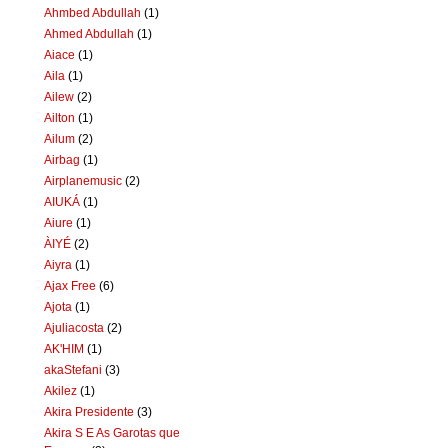
Ahmbed Abdullah
(1)
Ahmed Abdullah
(1)
Aiace
(1)
Aila
(1)
Ailew
(2)
Ailton
(1)
Ailum
(2)
Airbag
(1)
Airplanemusic
(2)
AIUKÁ
(1)
Aiure
(1)
ÀIYÉ
(2)
Aiyra
(1)
Ajax Free
(6)
Ajota
(1)
Ajuliacosta
(2)
AK'HIM
(1)
akaStefani
(3)
Akilez
(1)
Akira Presidente
(3)
Akira S E As Garotas que