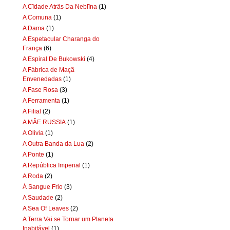
A Cïdade Aträs Da Neblïna
(1)
A Comuna
(1)
A Dama
(1)
A Espetacular Charanga do
França
(6)
A Espiral De Bukowski
(4)
A Fábrica de Maçã
Envenedadas
(1)
A Fase Rosa
(3)
A Ferramenta
(1)
A Filial
(2)
A MÃE RUSSIA
(1)
A Olivia
(1)
A Outra Banda da Lua
(2)
A Ponte
(1)
A República Imperial
(1)
A Roda
(2)
À Sangue Frio
(3)
A Saudade
(2)
A Sea Of Leaves
(2)
A Terra Vai se Tornar um Planeta
Inabitável
(1)