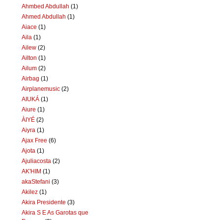
Ahmbed Abdullah
(1)
Ahmed Abdullah
(1)
Aiace
(1)
Aila
(1)
Ailew
(2)
Ailton
(1)
Ailum
(2)
Airbag
(1)
Airplanemusic
(2)
AIUKÁ
(1)
Aiure
(1)
ÀIYÉ
(2)
Aiyra
(1)
Ajax Free
(6)
Ajota
(1)
Ajuliacosta
(2)
AK'HIM
(1)
akaStefani
(3)
Akilez
(1)
Akira Presidente
(3)
Akira S E As Garotas que