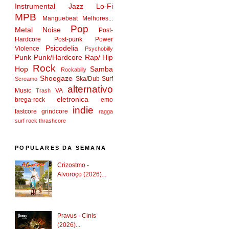
Instrumental
Jazz
Lo-Fi
MPB
Manguebeat
Melhores...
Pop
Metal
Noise
Post-
Hardcore
Post-punk
Power
Psicodelia
Violence
Psychobilly
Punk
Punk/Hardcore
Rap/ Hip
Rock
Hop
Samba
Rockabilly
Shoegaze
Ska/Dub
Surf
Screamo
alternativo
Music
VA
Trash
eletronica
brega-rock
emo
indie
fastcore
grindcore
ragga
surf rock
thrashcore
POPULARES DA SEMANA
Crizostmo -
Alvoroço (2026)...
Pravus - Cinis
(2026)...