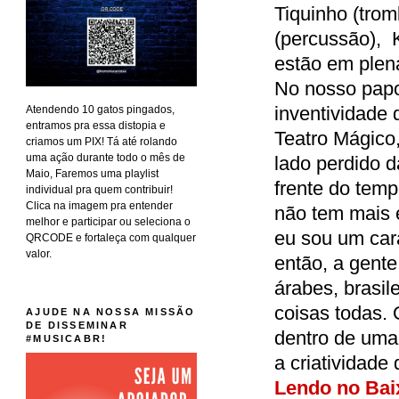
Tiquinho (trom
(percussão), K
estão em plena 
No nosso papo
inventividade
Atendendo 10 gatos pingados,
entramos pra essa distopia e
Teatro Mágico
criamos um PIX! Tá até rolando
uma ação durante todo o mês de
lado perdido 
Maio, Faremos uma playlist
frente do temp
individual pra quem contribuir!
Clica na imagem pra entender
não tem mais e
melhor e participar ou seleciona o
eu sou um car
QRCODE e fortaleça com qualquer
valor.
então, a gente
árabes, brasil
coisas todas. 
AJUDE NA NOSSA MISSÃO
DE DISSEMINAR
dentro de uma 
#MUSICABR!
a criatividade
Lendo no Bai