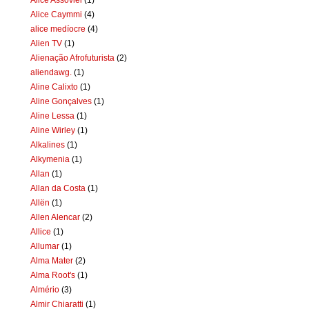
Alice Caymmi
(4)
alice medíocre
(4)
Alien TV
(1)
Alienação Afrofuturista
(2)
aliendawg.
(1)
Aline Calixto
(1)
Aline Gonçalves
(1)
Aline Lessa
(1)
Aline Wirley
(1)
Alkalines
(1)
Alkymenia
(1)
Allan
(1)
Allan da Costa
(1)
Allën
(1)
Allen Alencar
(2)
Allice
(1)
Allumar
(1)
Alma Mater
(2)
Alma Root's
(1)
Almério
(3)
Almir Chiaratti
(1)