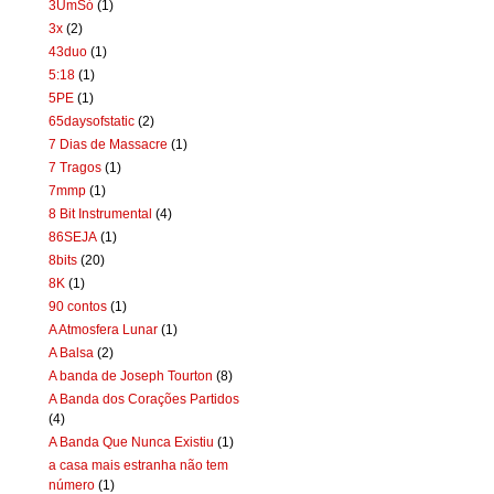
3UmSó
(1)
3x
(2)
43duo
(1)
5:18
(1)
5PE
(1)
65daysofstatic
(2)
7 Dias de Massacre
(1)
7 Tragos
(1)
7mmp
(1)
8 Bit Instrumental
(4)
86SEJA
(1)
8bits
(20)
8K
(1)
90 contos
(1)
A Atmosfera Lunar
(1)
A Balsa
(2)
A banda de Joseph Tourton
(8)
A Banda dos Corações Partidos
(4)
A Banda Que Nunca Existiu
(1)
a casa mais estranha não tem
número
(1)