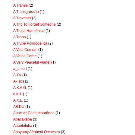
A Transe
(2)
A Transgressão
(1)
A Travestis
(2)
A Trip To Forget Someone
(2)
A Troça Harmônica
(1)
A Tropa
(1)
A Trupe Poligodélica
(2)
A Vala Comum
(1)
A Velha Carne
(1)
A Very Peaceful Planet
(1)
a_omori
(1)
A-Ok
(1)
A-Tros
(2)
A.K.A.G.
(1)
a.m.t.
(1)
A.X.L.
(1)
AB.DU
(1)
Abacate Contemporâneo
(1)
Abacaxepa
(3)
Abaetetuba
(1)
Abayomy Afrobeat Orchestra
(3)