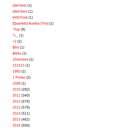
(del.tree)
(1)
(dell.tree)
(1)
[Art].Ficial
(1)
[Quarteto] Bumba [Trio]
(1)
`Pop
(9)
^L_
(1)
+2
(2)
$6is
(1)
$ifrão
(1)
10ventura
(1)
151515
(1)
1983
(2)
2 Portas
(2)
2009
(1)
2010
(292)
2011
(340)
2012
(479)
2013
(579)
2014
(511)
2015
(462)
2016
(500)