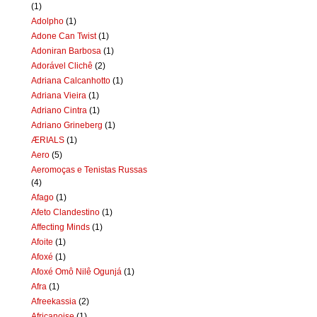
(1)
Adolpho
(1)
Adone Can Twist
(1)
Adoniran Barbosa
(1)
Adorável Clichê
(2)
Adriana Calcanhotto
(1)
Adriana Vieira
(1)
Adriano Cintra
(1)
Adriano Grineberg
(1)
ÆRIALS
(1)
Aero
(5)
Aeromoças e Tenistas Russas
(4)
Afago
(1)
Afeto Clandestino
(1)
Affecting Minds
(1)
Afoite
(1)
Afoxé
(1)
Afoxé Omô Nilê Ogunjá
(1)
Afra
(1)
Afreekassia
(2)
Africanoise
(1)