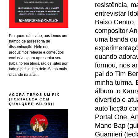
resistência, 
entrevistar íd
Baixo Centro, 
compositor An
Pra quem não sabe, nos temos um
uma banda que
trampo de assessoria de
experimentaçõ
disseminação: Nele nos
produzimos release e conteúdos
quando adorav
exclusivos para apresentar seu
trabalho em blogs, rádios, sites por
formou, nos an
todo o país e fora dele. Saiba mais
pai do Tim Ber
clicando na arte...
minha turma. 
álbum, o Karn
AGORA TEMOS UM PIX
divertido e at
(FORTALEÇA COM
QUALQUER VALOR)!
auto ficção c
Portal One. An
Mano Bap (guit
Guarnieri (tec