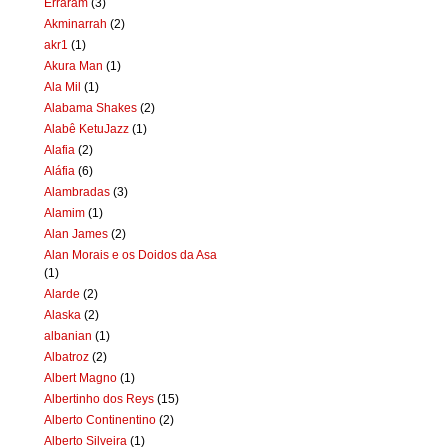
Erraram
(3)
Akminarrah
(2)
akr1
(1)
Akura Man
(1)
Ala Mil
(1)
Alabama Shakes
(2)
Alabê KetuJazz
(1)
Alafia
(2)
Aláfia
(6)
Alambradas
(3)
Alamim
(1)
Alan James
(2)
Alan Morais e os Doidos da Asa
(1)
Alarde
(2)
Alaska
(2)
albanian
(1)
Albatroz
(2)
Albert Magno
(1)
Albertinho dos Reys
(15)
Alberto Continentino
(2)
Alberto Silveira
(1)