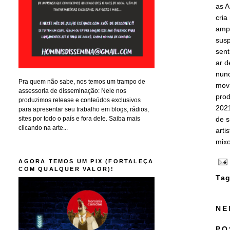
as A
cria
ampl
susp
sent
ar d
nunc
Pra quem não sabe, nos temos um trampo de
movi
assessoria de disseminação: Nele nos
prod
produzimos release e conteúdos exclusivos
2021
para apresentar seu trabalho em blogs, rádios,
sites por todo o país e fora dele. Saiba mais
de s
clicando na arte...
arti
mixo
AGORA TEMOS UM PIX (FORTALEÇA
COM QUALQUER VALOR)!
Tag
NE
PO