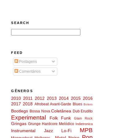
SEARCH
FEED
Postagens
Comentários
GÊNEROS
2010
2011
2012
2013
2014
2015
2016
2017
2018
Afrobeat
Avant-Garde
Blues
Bolero
Bootlegs
Coletânea
Bossa Nova
Dub
Erudito
Experimental
Folk
Funk
Glam Rock
Gringas
Grunge
Hardcore Melódico
Indietronica
MPB
Instrumental
Jazz
Lo-Fi
Pop
Metal
Noise