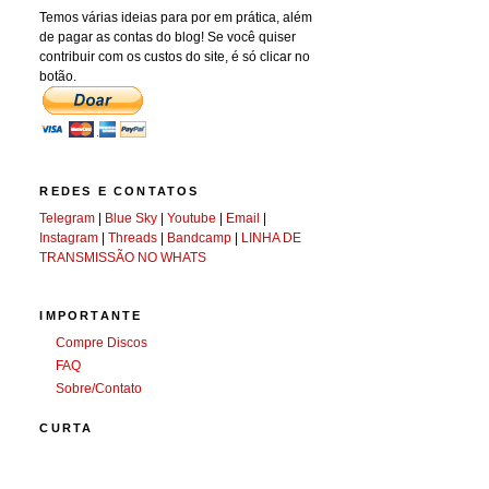
Temos várias ideias para por em prática, além
de pagar as contas do blog! Se você quiser
contribuir com os custos do site, é só clicar no
botão.
REDES E CONTATOS
Telegram
|
Blue Sky
|
Youtube
|
Email
|
Instagram
|
Threads
|
Bandcamp
|
LINHA DE
TRANSMISSÃO NO WHATS
IMPORTANTE
Compre Discos
FAQ
Sobre/Contato
CURTA