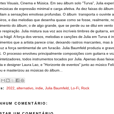
rtes Visuais, Cinema e Música. Em seu álbum solo "Turva", Julia exp
 músicas de expressão minimal e carga afetiva. As dez faixas do álbu
iam a sensações emotivas profundas. O álbum transporta o ouvinte a s
iros, e das melodias que desenha quase como se fosse, realmente, no 
imento do álbum; o de algo grande, que se perde ou se dilui em vento (
e respiração. Julia mistura sua voz aos incríveis timbres de guitarra,
a frágil. A força dos versos, melodias e canções de Julia em Turva é in
mentos que a artista parece criar, deixando rastros marcantes, mas à p
uz a força sentimental de um furacão. Julia Baumfeld produziu e gra
. O processo envolveu principalmente composições com guitarra e vo
intetizadores, todos instrumentos tocados por Julia. Apenas duas faixa
sta e designer Laura Lao, e "Horizonte de eventos" junto ao músico F
u e masterizou as músicas do álbum...
s:
2022
,
alternativo
,
indie
,
Julia Baumfeld
,
Lo-Fi
,
Rock
NHUM COMENTÁRIO:
STAR UM COMENTÁRIO