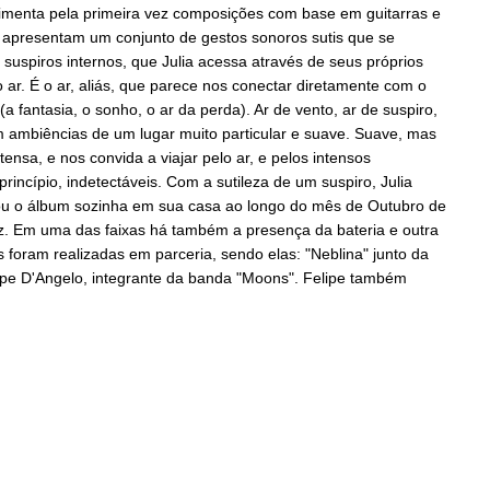
erimenta pela primeira vez composições com base em guitarras e
m apresentam um conjunto de gestos sonoros sutis que se
uspiros internos, que Julia acessa através de seus próprios
ar. É o ar, aliás, que parece nos conectar diretamente com o
a fantasia, o sonho, o ar da perda). Ar de vento, ar de suspiro,
 em ambiências de um lugar muito particular e suave. Suave, mas
tensa, e nos convida a viajar pelo ar, e pelos intensos
rincípio, indetectáveis. Com a sutileza de um suspiro, Julia
vou o álbum sozinha em sua casa ao longo do mês de Outubro de
z. Em uma das faixas há também a presença da bateria e outra
s foram realizadas em parceria, sendo elas: "Neblina" junto da
elipe D'Angelo, integrante da banda "Moons". Felipe também