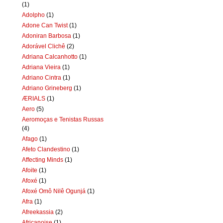
(1)
Adolpho
(1)
Adone Can Twist
(1)
Adoniran Barbosa
(1)
Adorável Clichê
(2)
Adriana Calcanhotto
(1)
Adriana Vieira
(1)
Adriano Cintra
(1)
Adriano Grineberg
(1)
ÆRIALS
(1)
Aero
(5)
Aeromoças e Tenistas Russas
(4)
Afago
(1)
Afeto Clandestino
(1)
Affecting Minds
(1)
Afoite
(1)
Afoxé
(1)
Afoxé Omô Nilê Ogunjá
(1)
Afra
(1)
Afreekassia
(2)
Africanoise
(1)