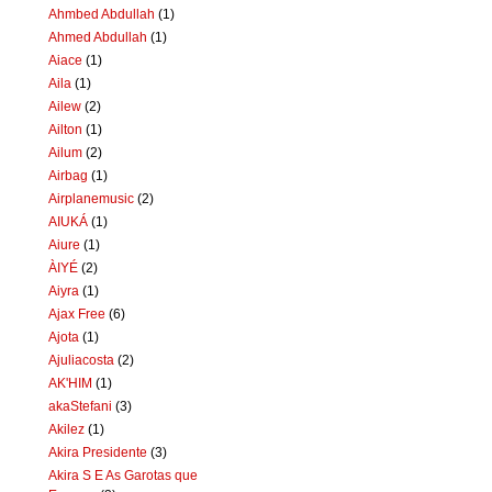
Ahmbed Abdullah
(1)
Ahmed Abdullah
(1)
Aiace
(1)
Aila
(1)
Ailew
(2)
Ailton
(1)
Ailum
(2)
Airbag
(1)
Airplanemusic
(2)
AIUKÁ
(1)
Aiure
(1)
ÀIYÉ
(2)
Aiyra
(1)
Ajax Free
(6)
Ajota
(1)
Ajuliacosta
(2)
AK'HIM
(1)
akaStefani
(3)
Akilez
(1)
Akira Presidente
(3)
Akira S E As Garotas que