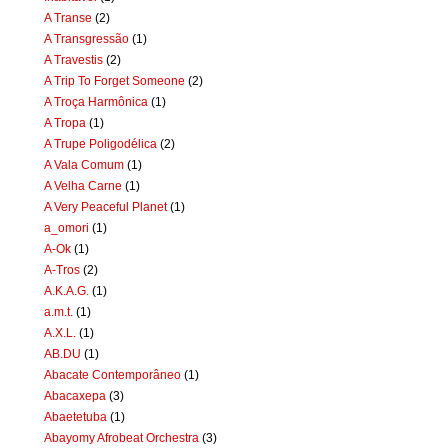
A Transe
(2)
A Transgressão
(1)
A Travestis
(2)
A Trip To Forget Someone
(2)
A Troça Harmônica
(1)
A Tropa
(1)
A Trupe Poligodélica
(2)
A Vala Comum
(1)
A Velha Carne
(1)
A Very Peaceful Planet
(1)
a_omori
(1)
A-Ok
(1)
A-Tros
(2)
A.K.A.G.
(1)
a.m.t.
(1)
A.X.L.
(1)
AB.DU
(1)
Abacate Contemporâneo
(1)
Abacaxepa
(3)
Abaetetuba
(1)
Abayomy Afrobeat Orchestra
(3)