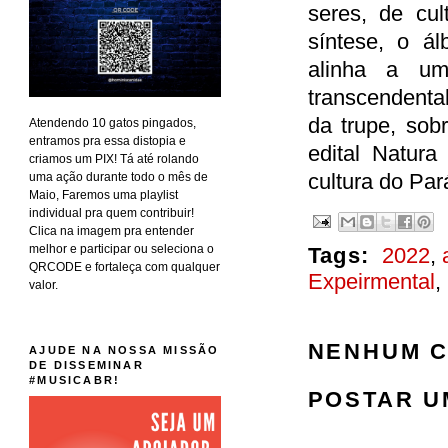
seres, de cul
síntese, o ál
alinha a u
transcendental
da trupe, sob
Atendendo 10 gatos pingados,
entramos pra essa distopia e
edital Natura
criamos um PIX! Tá até rolando
cultura do Pa
uma ação durante todo o mês de
Maio, Faremos uma playlist
individual pra quem contribuir!
Clica na imagem pra entender
melhor e participar ou seleciona o
Tags:
2022
,
QRCODE e fortaleça com qualquer
Expeirmental
,
valor.
NENHUM C
AJUDE NA NOSSA MISSÃO
DE DISSEMINAR
#MUSICABR!
POSTAR U