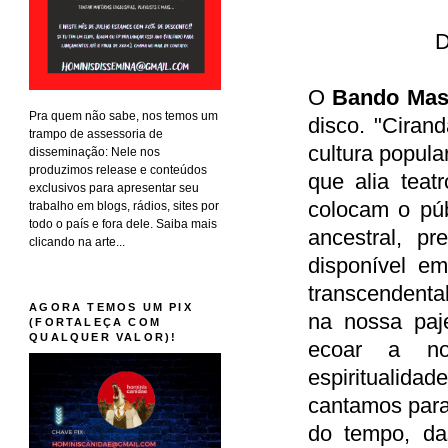
D
O
Bando Mas
Pra quem não sabe, nos temos um
disco. "Ciran
trampo de assessoria de
cultura popula
disseminação: Nele nos
produzimos release e conteúdos
que alia teat
exclusivos para apresentar seu
colocam o púb
trabalho em blogs, rádios, sites por
todo o país e fora dele. Saiba mais
ancestral, p
clicando na arte...
disponível em
transcendental
AGORA TEMOS UM PIX
na nossa paj
(FORTALEÇA COM
QUALQUER VALOR)!
ecoar a no
espiritualid
cantamos para 
do tempo, das