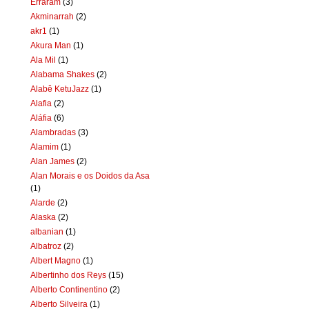
Erraram
(3)
Akminarrah
(2)
akr1
(1)
Akura Man
(1)
Ala Mil
(1)
Alabama Shakes
(2)
Alabê KetuJazz
(1)
Alafia
(2)
Aláfia
(6)
Alambradas
(3)
Alamim
(1)
Alan James
(2)
Alan Morais e os Doidos da Asa
(1)
Alarde
(2)
Alaska
(2)
albanian
(1)
Albatroz
(2)
Albert Magno
(1)
Albertinho dos Reys
(15)
Alberto Continentino
(2)
Alberto Silveira
(1)