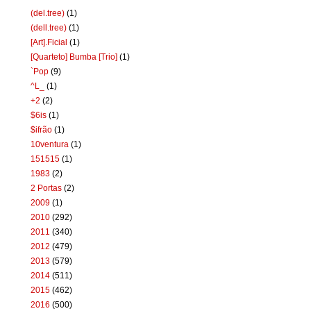
(del.tree)
(1)
(dell.tree)
(1)
[Art].Ficial
(1)
[Quarteto] Bumba [Trio]
(1)
`Pop
(9)
^L_
(1)
+2
(2)
$6is
(1)
$ifrão
(1)
10ventura
(1)
151515
(1)
1983
(2)
2 Portas
(2)
2009
(1)
2010
(292)
2011
(340)
2012
(479)
2013
(579)
2014
(511)
2015
(462)
2016
(500)