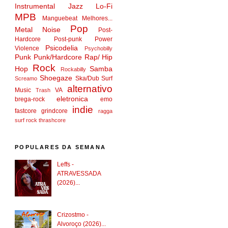
Instrumental
Jazz
Lo-Fi
MPB
Manguebeat
Melhores...
Pop
Metal
Noise
Post-
Hardcore
Post-punk
Power
Psicodelia
Violence
Psychobilly
Punk
Punk/Hardcore
Rap/ Hip
Rock
Hop
Samba
Rockabilly
Shoegaze
Ska/Dub
Surf
Screamo
alternativo
Music
VA
Trash
eletronica
brega-rock
emo
indie
fastcore
grindcore
ragga
surf rock
thrashcore
POPULARES DA SEMANA
Leffs -
ATRAVESSADA
(2026)...
Crizostmo -
Alvoroço (2026)...