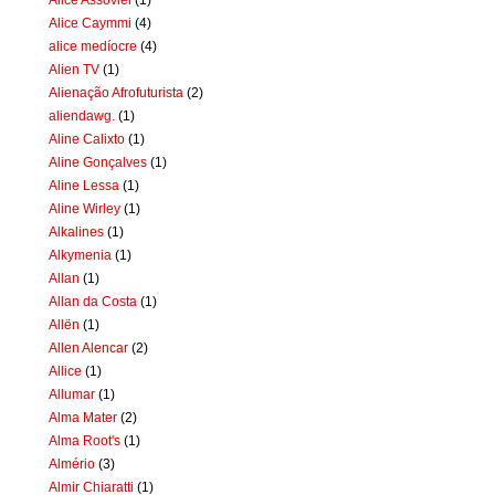
Alice Caymmi
(4)
alice medíocre
(4)
Alien TV
(1)
Alienação Afrofuturista
(2)
aliendawg.
(1)
Aline Calixto
(1)
Aline Gonçalves
(1)
Aline Lessa
(1)
Aline Wirley
(1)
Alkalines
(1)
Alkymenia
(1)
Allan
(1)
Allan da Costa
(1)
Allën
(1)
Allen Alencar
(2)
Allice
(1)
Allumar
(1)
Alma Mater
(2)
Alma Root's
(1)
Almério
(3)
Almir Chiaratti
(1)