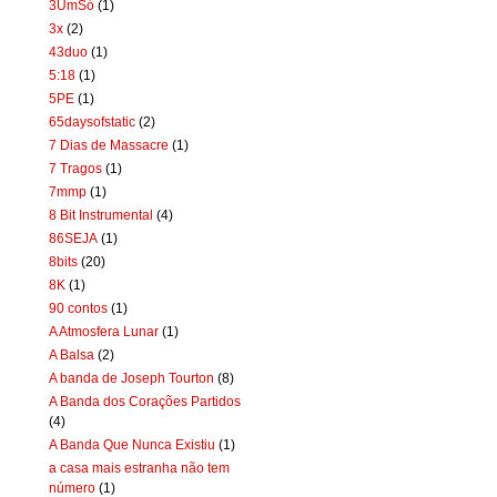
3UmSó
(1)
3x
(2)
43duo
(1)
5:18
(1)
5PE
(1)
65daysofstatic
(2)
7 Dias de Massacre
(1)
7 Tragos
(1)
7mmp
(1)
8 Bit Instrumental
(4)
86SEJA
(1)
8bits
(20)
8K
(1)
90 contos
(1)
A Atmosfera Lunar
(1)
A Balsa
(2)
A banda de Joseph Tourton
(8)
A Banda dos Corações Partidos
(4)
A Banda Que Nunca Existiu
(1)
a casa mais estranha não tem
número
(1)