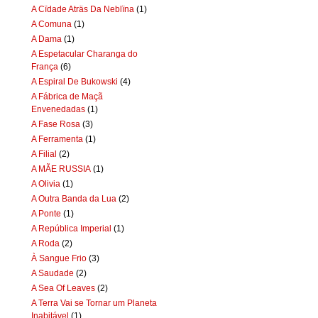
A Cïdade Aträs Da Neblïna
(1)
A Comuna
(1)
A Dama
(1)
A Espetacular Charanga do
França
(6)
A Espiral De Bukowski
(4)
A Fábrica de Maçã
Envenedadas
(1)
A Fase Rosa
(3)
A Ferramenta
(1)
A Filial
(2)
A MÃE RUSSIA
(1)
A Olivia
(1)
A Outra Banda da Lua
(2)
A Ponte
(1)
A República Imperial
(1)
A Roda
(2)
À Sangue Frio
(3)
A Saudade
(2)
A Sea Of Leaves
(2)
A Terra Vai se Tornar um Planeta
Inabitável
(1)