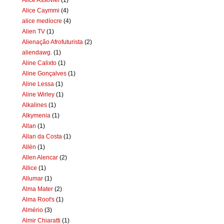
Alice Caymmi
(4)
alice medíocre
(4)
Alien TV
(1)
Alienação Afrofuturista
(2)
aliendawg.
(1)
Aline Calixto
(1)
Aline Gonçalves
(1)
Aline Lessa
(1)
Aline Wirley
(1)
Alkalines
(1)
Alkymenia
(1)
Allan
(1)
Allan da Costa
(1)
Allën
(1)
Allen Alencar
(2)
Allice
(1)
Allumar
(1)
Alma Mater
(2)
Alma Root's
(1)
Almério
(3)
Almir Chiaratti
(1)