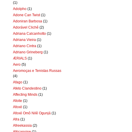
(1)
Adolpho
(1)
Adone Can Twist
(1)
Adoniran Barbosa
(1)
Adorável Clichê
(2)
Adriana Calcanhotto
(1)
Adriana Vieira
(1)
Adriano Cintra
(1)
Adriano Grineberg
(1)
ÆRIALS
(1)
Aero
(5)
Aeromoças e Tenistas Russas
(4)
Afago
(1)
Afeto Clandestino
(1)
Affecting Minds
(1)
Afoite
(1)
Afoxé
(1)
Afoxé Omô Nilê Ogunjá
(1)
Afra
(1)
Afreekassia
(2)
Africanoise
(1)