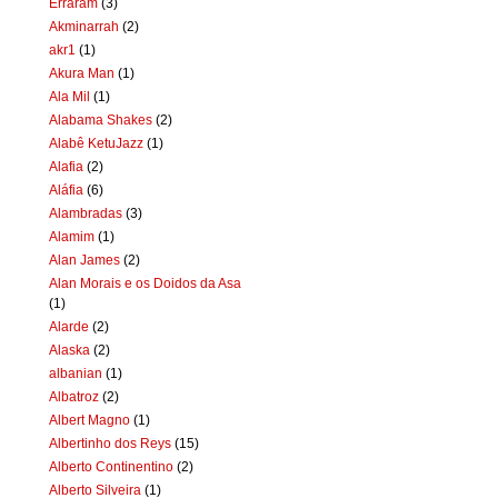
Erraram
(3)
Akminarrah
(2)
akr1
(1)
Akura Man
(1)
Ala Mil
(1)
Alabama Shakes
(2)
Alabê KetuJazz
(1)
Alafia
(2)
Aláfia
(6)
Alambradas
(3)
Alamim
(1)
Alan James
(2)
Alan Morais e os Doidos da Asa
(1)
Alarde
(2)
Alaska
(2)
albanian
(1)
Albatroz
(2)
Albert Magno
(1)
Albertinho dos Reys
(15)
Alberto Continentino
(2)
Alberto Silveira
(1)