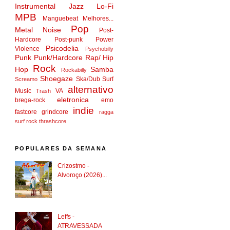
Instrumental
Jazz
Lo-Fi
MPB
Manguebeat
Melhores...
Pop
Metal
Noise
Post-
Hardcore
Post-punk
Power
Psicodelia
Violence
Psychobilly
Punk
Punk/Hardcore
Rap/ Hip
Rock
Hop
Samba
Rockabilly
Shoegaze
Ska/Dub
Surf
Screamo
alternativo
Music
VA
Trash
eletronica
brega-rock
emo
indie
fastcore
grindcore
ragga
surf rock
thrashcore
POPULARES DA SEMANA
Crizostmo -
Alvoroço (2026)...
Leffs -
ATRAVESSADA