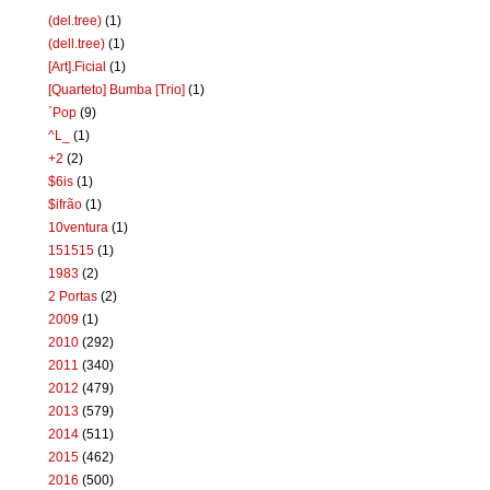
(del.tree)
(1)
(dell.tree)
(1)
[Art].Ficial
(1)
[Quarteto] Bumba [Trio]
(1)
`Pop
(9)
^L_
(1)
+2
(2)
$6is
(1)
$ifrão
(1)
10ventura
(1)
151515
(1)
1983
(2)
2 Portas
(2)
2009
(1)
2010
(292)
2011
(340)
2012
(479)
2013
(579)
2014
(511)
2015
(462)
2016
(500)