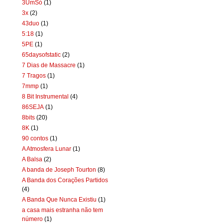
3UmSó
(1)
3x
(2)
43duo
(1)
5:18
(1)
5PE
(1)
65daysofstatic
(2)
7 Dias de Massacre
(1)
7 Tragos
(1)
7mmp
(1)
8 Bit Instrumental
(4)
86SEJA
(1)
8bits
(20)
8K
(1)
90 contos
(1)
A Atmosfera Lunar
(1)
A Balsa
(2)
A banda de Joseph Tourton
(8)
A Banda dos Corações Partidos
(4)
A Banda Que Nunca Existiu
(1)
a casa mais estranha não tem
número
(1)