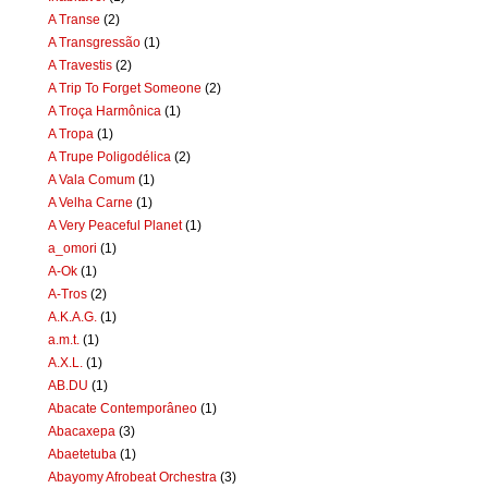
A Transe
(2)
A Transgressão
(1)
A Travestis
(2)
A Trip To Forget Someone
(2)
A Troça Harmônica
(1)
A Tropa
(1)
A Trupe Poligodélica
(2)
A Vala Comum
(1)
A Velha Carne
(1)
A Very Peaceful Planet
(1)
a_omori
(1)
A-Ok
(1)
A-Tros
(2)
A.K.A.G.
(1)
a.m.t.
(1)
A.X.L.
(1)
AB.DU
(1)
Abacate Contemporâneo
(1)
Abacaxepa
(3)
Abaetetuba
(1)
Abayomy Afrobeat Orchestra
(3)