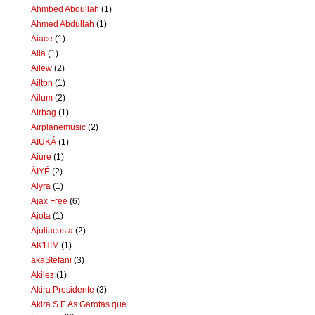
Ahmbed Abdullah
(1)
Ahmed Abdullah
(1)
Aiace
(1)
Aila
(1)
Ailew
(2)
Ailton
(1)
Ailum
(2)
Airbag
(1)
Airplanemusic
(2)
AIUKÁ
(1)
Aiure
(1)
ÀIYÉ
(2)
Aiyra
(1)
Ajax Free
(6)
Ajota
(1)
Ajuliacosta
(2)
AK'HIM
(1)
akaStefani
(3)
Akilez
(1)
Akira Presidente
(3)
Akira S E As Garotas que