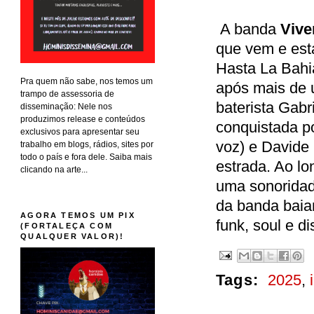
A banda
Vive
que vem e est
Hasta La Bahi
Pra quem não sabe, nos temos um
após mais de 
trampo de assessoria de
baterista Gabr
disseminação: Nele nos
produzimos release e conteúdos
conquistada po
exclusivos para apresentar seu
voz) e Davide 
trabalho em blogs, rádios, sites por
todo o país e fora dele. Saiba mais
estrada. Ao l
clicando na arte...
uma sonoridade
da banda baia
AGORA TEMOS UM PIX
funk, soul e di
(FORTALEÇA COM
QUALQUER VALOR)!
Tags:
2025
,