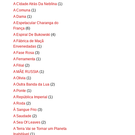
A Cïdade Aträs Da Neblïna
(1)
A Comuna
(1)
A Dama
(1)
A Espetacular Charanga do
França
(6)
A Espiral De Bukowski
(4)
A Fábrica de Maçã
Envenedadas
(1)
A Fase Rosa
(3)
A Ferramenta
(1)
A Filial
(2)
A MÃE RUSSIA
(1)
A Olivia
(1)
A Outra Banda da Lua
(2)
A Ponte
(1)
A República Imperial
(1)
A Roda
(2)
À Sangue Frio
(3)
A Saudade
(2)
A Sea Of Leaves
(2)
A Terra Vai se Tornar um Planeta
Inabitável
(1)