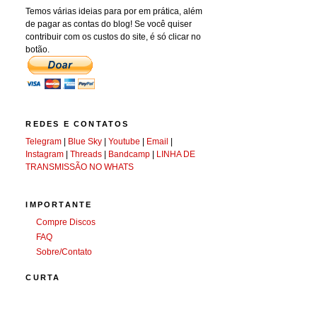
Temos várias ideias para por em prática, além
de pagar as contas do blog! Se você quiser
contribuir com os custos do site, é só clicar no
botão.
REDES E CONTATOS
Telegram
|
Blue Sky
|
Youtube
|
Email
|
Instagram
|
Threads
|
Bandcamp
|
LINHA DE
TRANSMISSÃO NO WHATS
IMPORTANTE
Compre Discos
FAQ
Sobre/Contato
CURTA