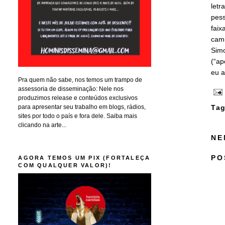
letr
pess
faix
cami
Simo
(“ap
eu a
Pra quem não sabe, nos temos um trampo de
assessoria de disseminação: Nele nos
produzimos release e conteúdos exclusivos
para apresentar seu trabalho em blogs, rádios,
Tag
sites por todo o país e fora dele. Saiba mais
clicando na arte...
NE
PO
AGORA TEMOS UM PIX (FORTALEÇA
COM QUALQUER VALOR)!