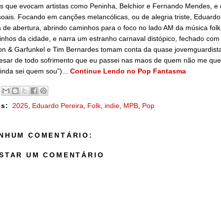
as que evocam artistas como Peninha, Belchior e Fernando Mendes, 
oais. Focando em canções melancólicas, ou de alegria triste, Eduardo
a de abertura, abrindo caminhos para o foco no lado AM da música f
nhos da cidade, e narra um estranho carnaval distópico, fechado com 
n & Garfunkel e Tim Bernardes tomam conta da quase jovemguardista A
esar de todo sofrimento que eu passei nas maos de quem não me quer
inda sei quem sou”)...
Continue Lendo no Pop Fantasma
s:
2025
,
Eduardo Pereira
,
Folk
,
indie
,
MPB
,
Pop
NHUM COMENTÁRIO:
STAR UM COMENTÁRIO