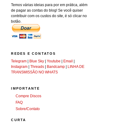
Temos várias ideias para por em prática, além
de pagar as contas do blog! Se você quiser
contribuir com os custos do site, é só clicar no
botão.
REDES E CONTATOS
Telegram
|
Blue Sky
|
Youtube
|
Email
|
Instagram
|
Threads
|
Bandcamp
|
LINHA DE
TRANSMISSÃO NO WHATS
IMPORTANTE
Compre Discos
FAQ
Sobre/Contato
CURTA