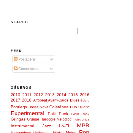
SEARCH
FEED
Postagens
Comentários
GÊNEROS
2010
2011
2012
2013
2014
2015
2016
2017
2018
Afrobeat
Avant-Garde
Blues
Bolero
Bootlegs
Coletânea
Bossa Nova
Dub
Erudito
Experimental
Folk
Funk
Glam Rock
Gringas
Grunge
Hardcore Melódico
Indietronica
MPB
Instrumental
Jazz
Lo-Fi
Pop
Metal
Noise