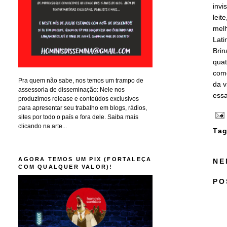
invi
leit
melh
Lati
Brin
quat
como
Pra quem não sabe, nos temos um trampo de
da v
assessoria de disseminação: Nele nos
essa
produzimos release e conteúdos exclusivos
para apresentar seu trabalho em blogs, rádios,
sites por todo o país e fora dele. Saiba mais
clicando na arte...
Tag
AGORA TEMOS UM PIX (FORTALEÇA
NE
COM QUALQUER VALOR)!
PO