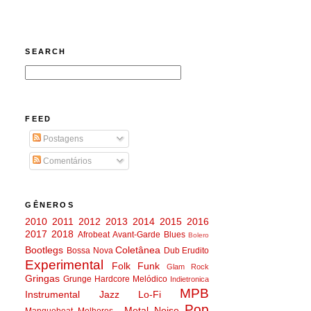
SEARCH
FEED
Postagens
Comentários
GÊNEROS
2010
2011
2012
2013
2014
2015
2016
2017
2018
Afrobeat
Avant-Garde
Blues
Bolero
Bootlegs
Coletânea
Bossa Nova
Dub
Erudito
Experimental
Folk
Funk
Glam Rock
Gringas
Grunge
Hardcore Melódico
Indietronica
MPB
Instrumental
Jazz
Lo-Fi
Pop
Metal
Noise