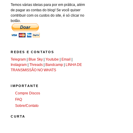
Temos várias ideias para por em prática, além
de pagar as contas do blog! Se você quiser
contribuir com os custos do site, é só clicar no
botão.
REDES E CONTATOS
Telegram
|
Blue Sky
|
Youtube
|
Email
|
Instagram
|
Threads
|
Bandcamp
|
LINHA DE
TRANSMISSÃO NO WHATS
IMPORTANTE
Compre Discos
FAQ
Sobre/Contato
CURTA