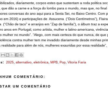
sibilizados, diariamente, corpos estes que sustentam a roda politica 
e, que dão a carne e a força do lombo para o mundo, mas que, no fin
ores conversas do ano aqui para a Sexta Sei, no Baixo Centro. Com
no em 2016) e participações de Assucena (“Dois Centímetros”), Flaira 
a (“Chão de taco” e arranjos em “Zap de família”), o álbum traz a ex
ro anos em Portugal, como artista, mulher e latino-americana, vivência
 mulher no mundo”. “Alego, com mais certeza do que nunca, de que g
iolência contra mulher tem me invadido diariamente desde minhas pri
 realidade para além de nós, mulheres exauridas por essa realidade”,
s:
2025
,
alternativo
,
eletrônica
,
MPB
,
Pop
,
Vitoria Faria
NHUM COMENTÁRIO:
STAR UM COMENTÁRIO