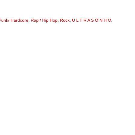
Punk/ Hardcore
,
Rap / Hip Hop
,
Rock
,
U L T R A S O N H O
,