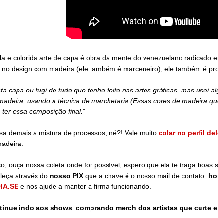
la e colorida arte de capa é obra da mente do venezuelano radicad
no design com madeira (ele também é marceneiro), ele também é produt
ta capa eu fugi de tudo que tenho feito nas artes gráficas, mas usei alg
adeira, usando a técnica de marchetaria (Essas cores de madeira que v
 ter essa composição final.
"
a demais a mistura de processos, né?! Vale muito
colar no perfil de
madeira.
so, ouça nossa coleta onde for possível, espero que ela te traga boas
aleça através do
nosso PIX
que a chave é o nosso mail de contato:
ho
IA.SE
e nos ajude a manter a firma funcionando.
tinue indo aos shows, comprando merch dos artistas que curte 