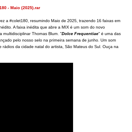
80 - Maio (2025).rar
vez a #colet180, resumindo Maio de 2025, trazendo 16 faixas em
édito. A faixa inédita que abre a MIX é um som do novo
sta multidisciplinar Thomas Blum. "
Dolce Frequentiae
" é uma das
lançado pelo nosso selo na primeira semana de junho. Um som
e rádios da cidade natal do artista, São Mateus do Sul. Ouça na