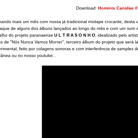
Download:
Hominis Canidae #1
ando mais um mês com nossa já tradicional mixtape crocante, desta 
aque de alguns dos álbuns lançados ao longo do mês e com um som in
alho do projeto paranaense
U L T R A S O N H O
, idealizado pelo arti
as de "Nós Nunca Vamos Morrer", terceiro álbum do projeto que será 
rimental, feito por colagens sonoras e com interferência de samples d
tânea ou no nosso youtube...