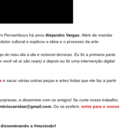
o em Pernambuco há anos
Alejandro Vargas
. Além de mandar
or cultural e explicou a ideia e o processo da arte:
o do meu dia a dia e misturei técnicas. Eu fiz a primeira parte
ocê vê aí são reais) e depois eu fiz uma intervenção digital
le
e sacar várias outras peças e artes fodas que ele faz a partir
 surpresas, e dissemine com os amigos! Se curte nosso trabalho,
miniscanidae@gmail.com.
Ou se preferir,
entre para o nosso
e disseminando a #musicabr!