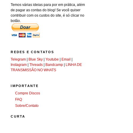
Temos várias ideias para por em prática, além
de pagar as contas do blog! Se você quiser
contribuir com os custos do site, é só clicar no
botão.
REDES E CONTATOS
Telegram
|
Blue Sky
|
Youtube
|
Email
|
Instagram
|
Threads
|
Bandcamp
|
LINHA DE
TRANSMISSÃO NO WHATS
IMPORTANTE
Compre Discos
FAQ
Sobre/Contato
CURTA