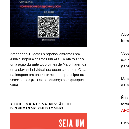
A be
bem 
"
Nes
Atendendo 10 gatos pingados, entramos pra
essa distopia e criamos um PIX! Tá até rolando
em m
uma ação durante todo o mês de Maio, Faremos
para
uma playlist individual pra quem contribuir! Clica
na imagem pra entender melhor e participar ou
Mass
seleciona o QRCODE e fortaleça com qualquer
da 
valor.
É is
fort
AJUDE NA NOSSA MISSÃO DE
DISSEMINAR #MUSICABR!
APO
Con