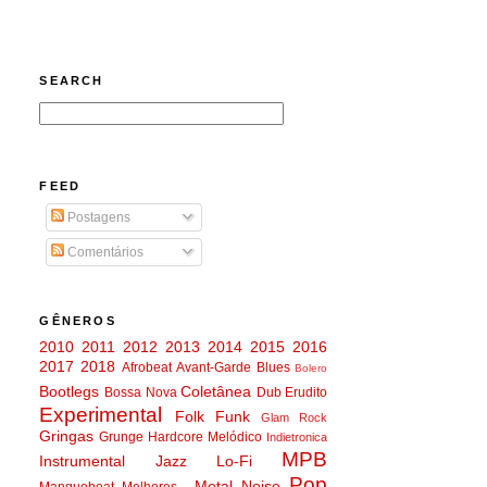
SEARCH
FEED
Postagens
Comentários
GÊNEROS
2010
2011
2012
2013
2014
2015
2016
2017
2018
Afrobeat
Avant-Garde
Blues
Bolero
Bootlegs
Coletânea
Bossa Nova
Dub
Erudito
Experimental
Folk
Funk
Glam Rock
Gringas
Grunge
Hardcore Melódico
Indietronica
MPB
Instrumental
Jazz
Lo-Fi
Pop
Metal
Noise