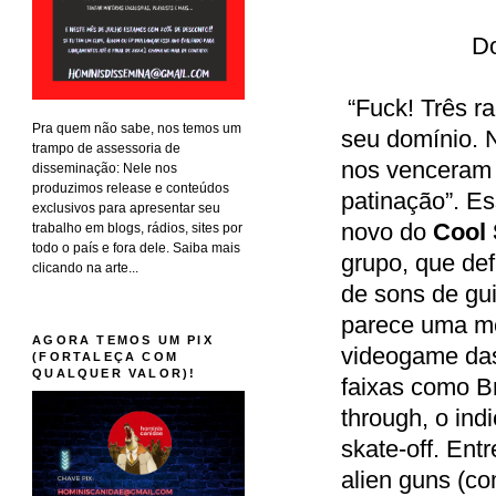
D
“Fuck! Três ra
Pra quem não sabe, nos temos um
seu domínio. 
trampo de assessoria de
nos venceram 
disseminação: Nele nos
produzimos release e conteúdos
patinação”. Es
exclusivos para apresentar seu
novo do
Cool 
trabalho em blogs, rádios, sites por
todo o país e fora dele. Saiba mais
grupo, que def
clicando na arte...
de sons de gui
parece uma me
AGORA TEMOS UM PIX
videogame das 
(FORTALEÇA COM
QUALQUER VALOR)!
faixas como Br
through, o ind
skate-off. Ent
alien guns (c