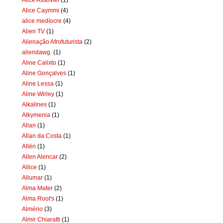
Alice Caymmi
(4)
alice medíocre
(4)
Alien TV
(1)
Alienação Afrofuturista
(2)
aliendawg.
(1)
Aline Calixto
(1)
Aline Gonçalves
(1)
Aline Lessa
(1)
Aline Wirley
(1)
Alkalines
(1)
Alkymenia
(1)
Allan
(1)
Allan da Costa
(1)
Allën
(1)
Allen Alencar
(2)
Allice
(1)
Allumar
(1)
Alma Mater
(2)
Alma Root's
(1)
Almério
(3)
Almir Chiaratti
(1)