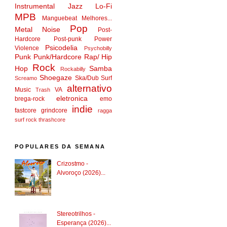
Instrumental
Jazz
Lo-Fi
MPB
Manguebeat
Melhores...
Pop
Metal
Noise
Post-
Hardcore
Post-punk
Power
Psicodelia
Violence
Psychobilly
Punk
Punk/Hardcore
Rap/ Hip
Rock
Hop
Samba
Rockabilly
Shoegaze
Ska/Dub
Surf
Screamo
alternativo
Music
VA
Trash
eletronica
brega-rock
emo
indie
fastcore
grindcore
ragga
surf rock
thrashcore
POPULARES DA SEMANA
Crizostmo -
Alvoroço (2026)...
Stereotrilhos -
Esperança (2026)...