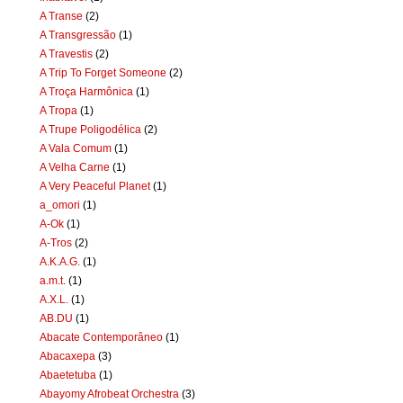
A Transe
(2)
A Transgressão
(1)
A Travestis
(2)
A Trip To Forget Someone
(2)
A Troça Harmônica
(1)
A Tropa
(1)
A Trupe Poligodélica
(2)
A Vala Comum
(1)
A Velha Carne
(1)
A Very Peaceful Planet
(1)
a_omori
(1)
A-Ok
(1)
A-Tros
(2)
A.K.A.G.
(1)
a.m.t.
(1)
A.X.L.
(1)
AB.DU
(1)
Abacate Contemporâneo
(1)
Abacaxepa
(3)
Abaetetuba
(1)
Abayomy Afrobeat Orchestra
(3)