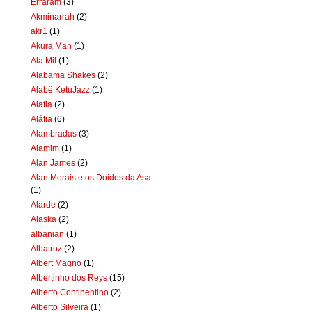
Erraram
(3)
Akminarrah
(2)
akr1
(1)
Akura Man
(1)
Ala Mil
(1)
Alabama Shakes
(2)
Alabê KetuJazz
(1)
Alafia
(2)
Aláfia
(6)
Alambradas
(3)
Alamim
(1)
Alan James
(2)
Alan Morais e os Doidos da Asa
(1)
Alarde
(2)
Alaska
(2)
albanian
(1)
Albatroz
(2)
Albert Magno
(1)
Albertinho dos Reys
(15)
Alberto Continentino
(2)
Alberto Silveira
(1)