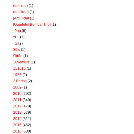
(del.tree)
(1)
(dell.tree)
(1)
[Art].Ficial
(1)
[Quarteto] Bumba [Trio]
(1)
`Pop
(9)
^L_
(1)
+2
(2)
$6is
(1)
$ifrão
(1)
10ventura
(1)
151515
(1)
1983
(2)
2 Portas
(2)
2009
(1)
2010
(292)
2011
(340)
2012
(479)
2013
(579)
2014
(511)
2015
(462)
2016
(500)