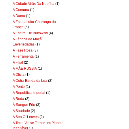
A Cïdade Aträs Da Neblïna
(1)
A Comuna
(1)
A Dama
(1)
A Espetacular Charanga do
França
(6)
A Espiral De Bukowski
(4)
A Fábrica de Maçã
Envenedadas
(1)
A Fase Rosa
(3)
A Ferramenta
(1)
A Filial
(2)
A MÃE RUSSIA
(1)
A Olivia
(1)
A Outra Banda da Lua
(2)
A Ponte
(1)
A República Imperial
(1)
A Roda
(2)
À Sangue Frio
(3)
A Saudade
(2)
A Sea Of Leaves
(2)
A Terra Vai se Tornar um Planeta
Inabitável
(1)