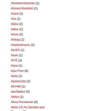
Ahmbed Abdullah
(1)
Ahmed Abdullah
(1)
Aiace
(1)
Aila
(1)
Ailew
(2)
Ailton
(1)
Ailum
(2)
Airbag
(1)
Airplanemusic
(2)
AIUKÁ
(1)
Aiure
(1)
ÀIYÉ
(2)
Aiyra
(1)
Ajax Free
(6)
Ajota
(1)
Ajuliacosta
(2)
AK'HIM
(1)
akaStefani
(3)
Akilez
(1)
Akira Presidente
(3)
Akira S E As Garotas que