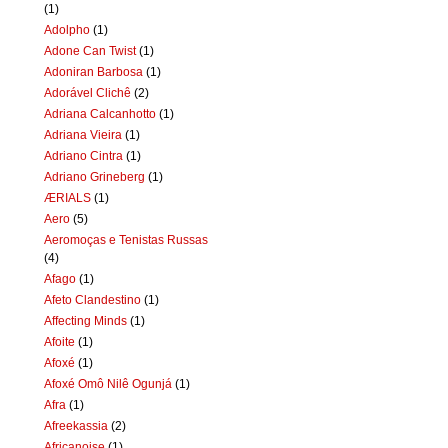
(1)
Adolpho
(1)
Adone Can Twist
(1)
Adoniran Barbosa
(1)
Adorável Clichê
(2)
Adriana Calcanhotto
(1)
Adriana Vieira
(1)
Adriano Cintra
(1)
Adriano Grineberg
(1)
ÆRIALS
(1)
Aero
(5)
Aeromoças e Tenistas Russas
(4)
Afago
(1)
Afeto Clandestino
(1)
Affecting Minds
(1)
Afoite
(1)
Afoxé
(1)
Afoxé Omô Nilê Ogunjá
(1)
Afra
(1)
Afreekassia
(2)
Africanoise
(1)