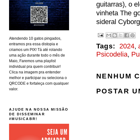
guitarras), o e
vinheta The g
sideral Cyborg
Atendendo 10 gatos pingados,
entramos pra essa distopia e
Tags:
2024
,
criamos um PIX! Tá até rolando
Psicodelia
,
Pu
uma ação durante todo o mês de
Maio, Faremos uma playlist
individual pra quem contribuir!
Clica na imagem pra entender
NENHUM C
melhor e participar ou seleciona o
QRCODE e fortaleça com qualquer
valor.
POSTAR U
AJUDE NA NOSSA MISSÃO
DE DISSEMINAR
#MUSICABR!