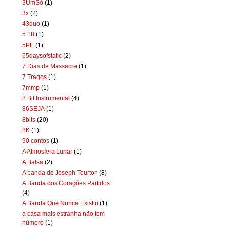
3UmSó
(1)
3x
(2)
43duo
(1)
5:18
(1)
5PE
(1)
65daysofstatic
(2)
7 Dias de Massacre
(1)
7 Tragos
(1)
7mmp
(1)
8 Bit Instrumental
(4)
86SEJA
(1)
8bits
(20)
8K
(1)
90 contos
(1)
A Atmosfera Lunar
(1)
A Balsa
(2)
A banda de Joseph Tourton
(8)
A Banda dos Corações Partidos
(4)
A Banda Que Nunca Existiu
(1)
a casa mais estranha não tem
número
(1)