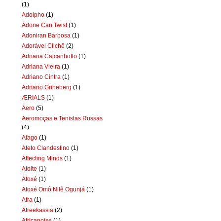
(1)
Adolpho
(1)
Adone Can Twist
(1)
Adoniran Barbosa
(1)
Adorável Clichê
(2)
Adriana Calcanhotto
(1)
Adriana Vieira
(1)
Adriano Cintra
(1)
Adriano Grineberg
(1)
ÆRIALS
(1)
Aero
(5)
Aeromoças e Tenistas Russas
(4)
Afago
(1)
Afeto Clandestino
(1)
Affecting Minds
(1)
Afoite
(1)
Afoxé
(1)
Afoxé Omô Nilê Ogunjá
(1)
Afra
(1)
Afreekassia
(2)
Africanoise
(1)