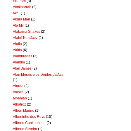
Erraram
(3)
Akminarrah
(2)
akr1
(1)
Akura Man
(1)
Ala Mil
(1)
Alabama Shakes
(2)
Alabê KetuJazz
(1)
Alafia
(2)
Aláfia
(6)
Alambradas
(3)
Alamim
(1)
Alan James
(2)
Alan Morais e os Doidos da Asa
(1)
Alarde
(2)
Alaska
(2)
albanian
(1)
Albatroz
(2)
Albert Magno
(1)
Albertinho dos Reys
(15)
Alberto Continentino
(2)
Alberto Silveira
(1)