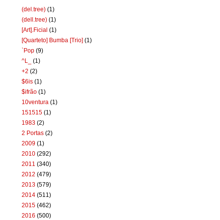
(del.tree)
(1)
(dell.tree)
(1)
[Art].Ficial
(1)
[Quarteto] Bumba [Trio]
(1)
`Pop
(9)
^L_
(1)
+2
(2)
$6is
(1)
$ifrão
(1)
10ventura
(1)
151515
(1)
1983
(2)
2 Portas
(2)
2009
(1)
2010
(292)
2011
(340)
2012
(479)
2013
(579)
2014
(511)
2015
(462)
2016
(500)