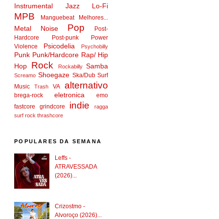
Instrumental
Jazz
Lo-Fi
MPB
Manguebeat
Melhores...
Pop
Metal
Noise
Post-
Hardcore
Post-punk
Power
Psicodelia
Violence
Psychobilly
Punk
Punk/Hardcore
Rap/ Hip
Rock
Hop
Samba
Rockabilly
Shoegaze
Ska/Dub
Surf
Screamo
alternativo
Music
VA
Trash
eletronica
brega-rock
emo
indie
fastcore
grindcore
ragga
surf rock
thrashcore
POPULARES DA SEMANA
Leffs -
ATRAVESSADA
(2026)...
Crizostmo -
Alvoroço (2026)...