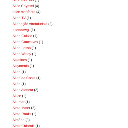
Alice Caymmi
(4)
alice medíocre
(4)
Alien TV
(1)
Alienação Afrofuturista
(2)
aliendawg.
(1)
Aline Calixto
(1)
Aline Gonçalves
(1)
Aline Lessa
(1)
Aline Wirley
(1)
Alkalines
(1)
Alkymenia
(1)
Allan
(1)
Allan da Costa
(1)
Allën
(1)
Allen Alencar
(2)
Allice
(1)
Allumar
(1)
Alma Mater
(2)
Alma Root's
(1)
Almério
(3)
Almir Chiaratti
(1)