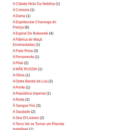
A Cïdade Aträs Da Neblïna
(1)
A Comuna
(1)
A Dama
(1)
A Espetacular Charanga do
França
(6)
A Espiral De Bukowski
(4)
A Fábrica de Maçã
Envenedadas
(1)
A Fase Rosa
(3)
A Ferramenta
(1)
A Filial
(2)
A MÃE RUSSIA
(1)
A Olivia
(1)
A Outra Banda da Lua
(2)
A Ponte
(1)
A República Imperial
(1)
A Roda
(2)
À Sangue Frio
(3)
A Saudade
(2)
A Sea Of Leaves
(2)
A Terra Vai se Tornar um Planeta
Inabitável
(1)