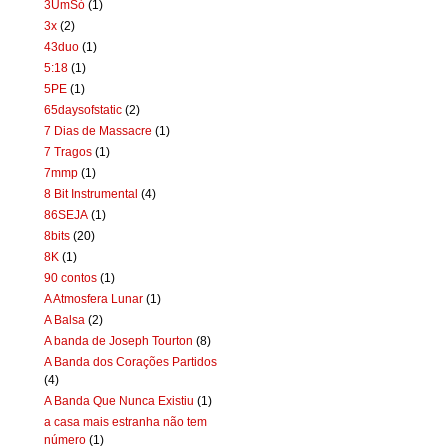
3UmSó
(1)
3x
(2)
43duo
(1)
5:18
(1)
5PE
(1)
65daysofstatic
(2)
7 Dias de Massacre
(1)
7 Tragos
(1)
7mmp
(1)
8 Bit Instrumental
(4)
86SEJA
(1)
8bits
(20)
8K
(1)
90 contos
(1)
A Atmosfera Lunar
(1)
A Balsa
(2)
A banda de Joseph Tourton
(8)
A Banda dos Corações Partidos
(4)
A Banda Que Nunca Existiu
(1)
a casa mais estranha não tem
número
(1)