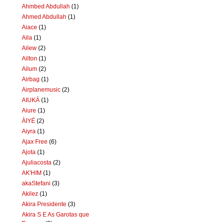
Ahmbed Abdullah
(1)
Ahmed Abdullah
(1)
Aiace
(1)
Aila
(1)
Ailew
(2)
Ailton
(1)
Ailum
(2)
Airbag
(1)
Airplanemusic
(2)
AIUKÁ
(1)
Aiure
(1)
ÀIYÉ
(2)
Aiyra
(1)
Ajax Free
(6)
Ajota
(1)
Ajuliacosta
(2)
AK'HIM
(1)
akaStefani
(3)
Akilez
(1)
Akira Presidente
(3)
Akira S E As Garotas que