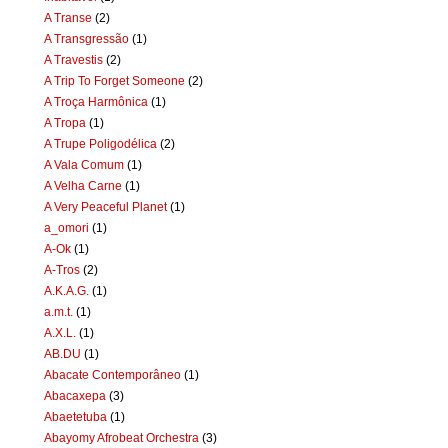
A Transe
(2)
A Transgressão
(1)
A Travestis
(2)
A Trip To Forget Someone
(2)
A Troça Harmônica
(1)
A Tropa
(1)
A Trupe Poligodélica
(2)
A Vala Comum
(1)
A Velha Carne
(1)
A Very Peaceful Planet
(1)
a_omori
(1)
A-Ok
(1)
A-Tros
(2)
A.K.A.G.
(1)
a.m.t.
(1)
A.X.L.
(1)
AB.DU
(1)
Abacate Contemporâneo
(1)
Abacaxepa
(3)
Abaetetuba
(1)
Abayomy Afrobeat Orchestra
(3)