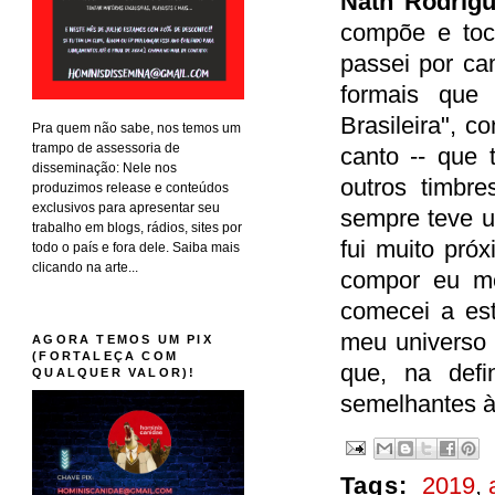
Nath Rodrig
compõe e toca
passei por ca
formais que
Brasileira", 
Pra quem não sabe, nos temos um
trampo de assessoria de
canto -- que 
disseminação: Nele nos
outros timbr
produzimos release e conteúdos
exclusivos para apresentar seu
sempre teve u
trabalho em blogs, rádios, sites por
fui muito pró
todo o país e fora dele. Saiba mais
clicando na arte...
compor eu me
comecei a es
meu universo 
AGORA TEMOS UM PIX
(FORTALEÇA COM
que, na defi
QUALQUER VALOR)!
semelhantes à 
Tags:
2019
,