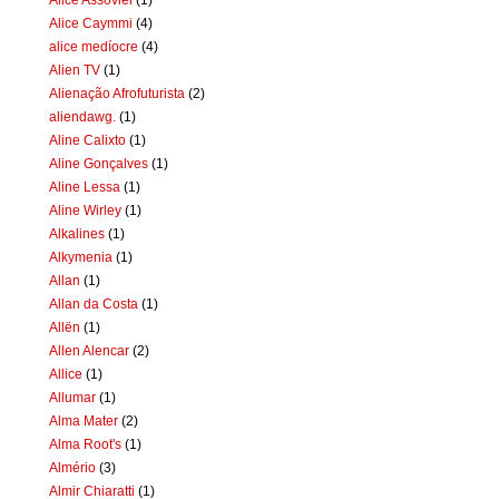
Alice Caymmi
(4)
alice medíocre
(4)
Alien TV
(1)
Alienação Afrofuturista
(2)
aliendawg.
(1)
Aline Calixto
(1)
Aline Gonçalves
(1)
Aline Lessa
(1)
Aline Wirley
(1)
Alkalines
(1)
Alkymenia
(1)
Allan
(1)
Allan da Costa
(1)
Allën
(1)
Allen Alencar
(2)
Allice
(1)
Allumar
(1)
Alma Mater
(2)
Alma Root's
(1)
Almério
(3)
Almir Chiaratti
(1)