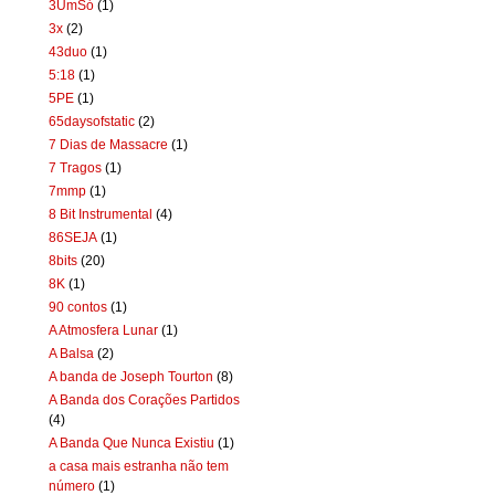
3UmSó
(1)
3x
(2)
43duo
(1)
5:18
(1)
5PE
(1)
65daysofstatic
(2)
7 Dias de Massacre
(1)
7 Tragos
(1)
7mmp
(1)
8 Bit Instrumental
(4)
86SEJA
(1)
8bits
(20)
8K
(1)
90 contos
(1)
A Atmosfera Lunar
(1)
A Balsa
(2)
A banda de Joseph Tourton
(8)
A Banda dos Corações Partidos
(4)
A Banda Que Nunca Existiu
(1)
a casa mais estranha não tem
número
(1)