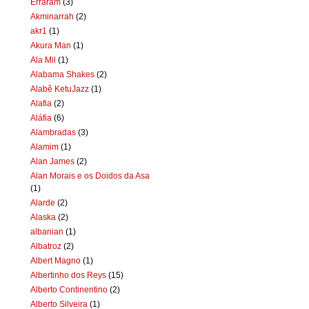
Erraram
(3)
Akminarrah
(2)
akr1
(1)
Akura Man
(1)
Ala Mil
(1)
Alabama Shakes
(2)
Alabê KetuJazz
(1)
Alafia
(2)
Aláfia
(6)
Alambradas
(3)
Alamim
(1)
Alan James
(2)
Alan Morais e os Doidos da Asa
(1)
Alarde
(2)
Alaska
(2)
albanian
(1)
Albatroz
(2)
Albert Magno
(1)
Albertinho dos Reys
(15)
Alberto Continentino
(2)
Alberto Silveira
(1)