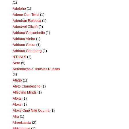
(1)
Adolpho
(1)
Adone Can Twist
(1)
Adoniran Barbosa
(1)
Adorável Clichê
(2)
Adriana Calcanhotto
(1)
Adriana Vieira
(1)
Adriano Cintra
(1)
Adriano Grineberg
(1)
ÆRIALS
(1)
Aero
(5)
Aeromoças e Tenistas Russas
(4)
Afago
(1)
Afeto Clandestino
(1)
Affecting Minds
(1)
Afoite
(1)
Afoxé
(1)
Afoxé Omô Nilê Ogunjá
(1)
Afra
(1)
Afreekassia
(2)
Africanoise
(1)