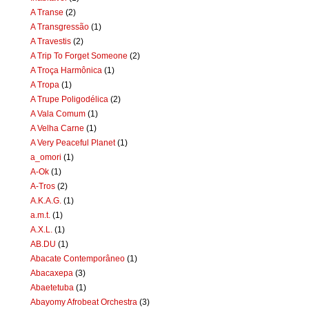
A Transe
(2)
A Transgressão
(1)
A Travestis
(2)
A Trip To Forget Someone
(2)
A Troça Harmônica
(1)
A Tropa
(1)
A Trupe Poligodélica
(2)
A Vala Comum
(1)
A Velha Carne
(1)
A Very Peaceful Planet
(1)
a_omori
(1)
A-Ok
(1)
A-Tros
(2)
A.K.A.G.
(1)
a.m.t.
(1)
A.X.L.
(1)
AB.DU
(1)
Abacate Contemporâneo
(1)
Abacaxepa
(3)
Abaetetuba
(1)
Abayomy Afrobeat Orchestra
(3)