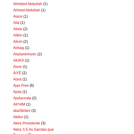
Ahmbed Abdullah
(1)
Ahmed Abdullah
(1)
Aiace
(1)
Aila
(1)
Ailew
(2)
Ailton
(1)
Ailum
(2)
Airbag
(1)
Airplanemusic
(2)
AIUKÁ
(1)
Aiure
(1)
ÀIYÉ
(2)
Aiyra
(1)
Ajax Free
(6)
Ajota
(1)
Ajuliacosta
(2)
AK'HIM
(1)
akaStefani
(3)
Akilez
(1)
Akira Presidente
(3)
Akira S E As Garotas que