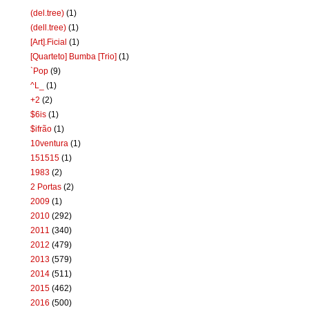
(del.tree)
(1)
(dell.tree)
(1)
[Art].Ficial
(1)
[Quarteto] Bumba [Trio]
(1)
`Pop
(9)
^L_
(1)
+2
(2)
$6is
(1)
$ifrão
(1)
10ventura
(1)
151515
(1)
1983
(2)
2 Portas
(2)
2009
(1)
2010
(292)
2011
(340)
2012
(479)
2013
(579)
2014
(511)
2015
(462)
2016
(500)