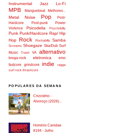
Instrumental
Jazz
Lo-Fi
MPB
Manguebeat
Melhores...
Pop
Metal
Noise
Post-
Hardcore
Post-punk
Power
Psicodelia
Violence
Psychobilly
Punk
Punk/Hardcore
Rap/ Hip
Rock
Hop
Samba
Rockabilly
Shoegaze
Ska/Dub
Surf
Screamo
alternativo
Music
VA
Trash
eletronica
brega-rock
emo
indie
fastcore
grindcore
ragga
surf rock
thrashcore
POPULARES DA SEMANA
Crizostmo -
Alvoroço (2026)...
Hominis Canidae
#194 - Julho