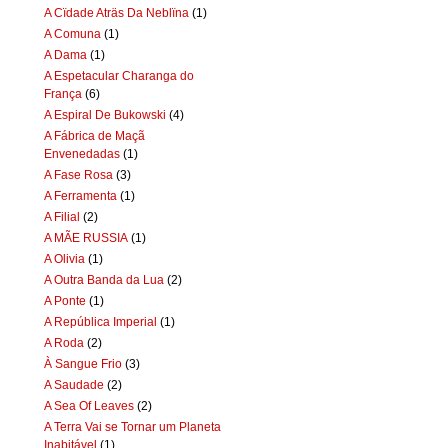
A Cïdade Aträs Da Neblïna
(1)
A Comuna
(1)
A Dama
(1)
A Espetacular Charanga do
França
(6)
A Espiral De Bukowski
(4)
A Fábrica de Maçã
Envenedadas
(1)
A Fase Rosa
(3)
A Ferramenta
(1)
A Filial
(2)
A MÃE RUSSIA
(1)
A Olivia
(1)
A Outra Banda da Lua
(2)
A Ponte
(1)
A República Imperial
(1)
A Roda
(2)
À Sangue Frio
(3)
A Saudade
(2)
A Sea Of Leaves
(2)
A Terra Vai se Tornar um Planeta
Inabitável
(1)