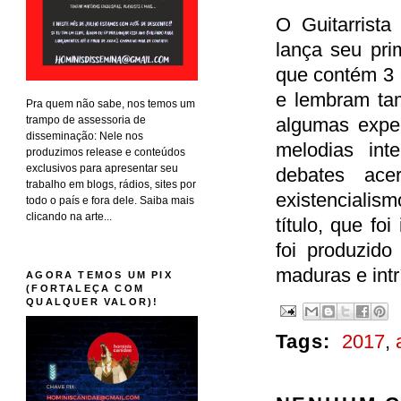
O Guitarrista
lança seu pri
que contém 3 
e lembram ta
Pra quem não sabe, nos temos um
trampo de assessoria de
algumas exper
disseminação: Nele nos
melodias int
produzimos release e conteúdos
exclusivos para apresentar seu
debates ace
trabalho em blogs, rádios, sites por
existencialis
todo o país e fora dele. Saiba mais
clicando na arte...
título, que fo
foi produzid
maduras e intr
AGORA TEMOS UM PIX
(FORTALEÇA COM
QUALQUER VALOR)!
Tags:
2017
,