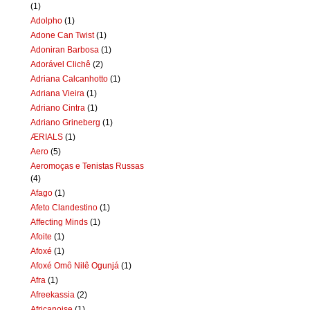
(1)
Adolpho
(1)
Adone Can Twist
(1)
Adoniran Barbosa
(1)
Adorável Clichê
(2)
Adriana Calcanhotto
(1)
Adriana Vieira
(1)
Adriano Cintra
(1)
Adriano Grineberg
(1)
ÆRIALS
(1)
Aero
(5)
Aeromoças e Tenistas Russas
(4)
Afago
(1)
Afeto Clandestino
(1)
Affecting Minds
(1)
Afoite
(1)
Afoxé
(1)
Afoxé Omô Nilê Ogunjá
(1)
Afra
(1)
Afreekassia
(2)
Africanoise
(1)