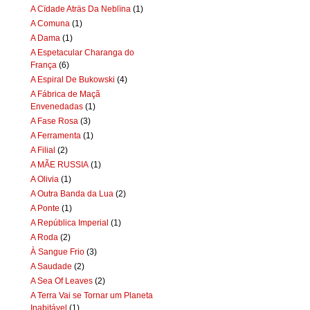
A Cïdade Aträs Da Neblïna
(1)
A Comuna
(1)
A Dama
(1)
A Espetacular Charanga do
França
(6)
A Espiral De Bukowski
(4)
A Fábrica de Maçã
Envenedadas
(1)
A Fase Rosa
(3)
A Ferramenta
(1)
A Filial
(2)
A MÃE RUSSIA
(1)
A Olivia
(1)
A Outra Banda da Lua
(2)
A Ponte
(1)
A República Imperial
(1)
A Roda
(2)
À Sangue Frio
(3)
A Saudade
(2)
A Sea Of Leaves
(2)
A Terra Vai se Tornar um Planeta
Inabitável
(1)