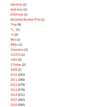
(del.tree)
(1)
(dell.tree)
(1)
[Art].Ficial
(1)
[Quarteto] Bumba [Trio]
(1)
`Pop
(9)
^L_
(1)
+2
(2)
$6is
(1)
$ifrão
(1)
10ventura
(1)
151515
(1)
1983
(2)
2 Portas
(2)
2009
(1)
2010
(292)
2011
(340)
2012
(479)
2013
(579)
2014
(511)
2015
(462)
2016
(500)