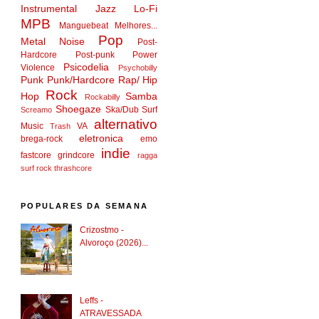
Instrumental
Jazz
Lo-Fi
MPB
Manguebeat
Melhores...
Pop
Metal
Noise
Post-
Hardcore
Post-punk
Power
Psicodelia
Violence
Psychobilly
Punk
Punk/Hardcore
Rap/ Hip
Rock
Hop
Samba
Rockabilly
Shoegaze
Ska/Dub
Surf
Screamo
alternativo
Music
VA
Trash
eletronica
brega-rock
emo
indie
fastcore
grindcore
ragga
surf rock
thrashcore
POPULARES DA SEMANA
Crizostmo -
Alvoroço (2026)...
Leffs -
ATRAVESSADA