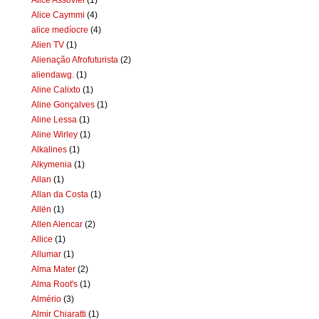
Alice Caymmi
(4)
alice medíocre
(4)
Alien TV
(1)
Alienação Afrofuturista
(2)
aliendawg.
(1)
Aline Calixto
(1)
Aline Gonçalves
(1)
Aline Lessa
(1)
Aline Wirley
(1)
Alkalines
(1)
Alkymenia
(1)
Allan
(1)
Allan da Costa
(1)
Allën
(1)
Allen Alencar
(2)
Allice
(1)
Allumar
(1)
Alma Mater
(2)
Alma Root's
(1)
Almério
(3)
Almir Chiaratti
(1)