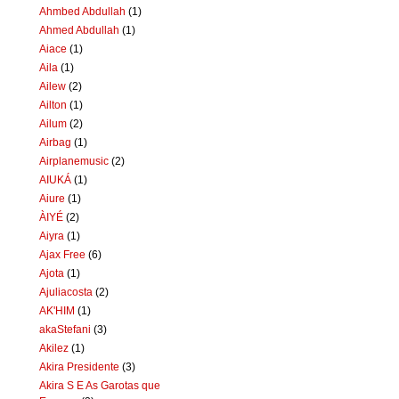
Ahmbed Abdullah
(1)
Ahmed Abdullah
(1)
Aiace
(1)
Aila
(1)
Ailew
(2)
Ailton
(1)
Ailum
(2)
Airbag
(1)
Airplanemusic
(2)
AIUKÁ
(1)
Aiure
(1)
ÀIYÉ
(2)
Aiyra
(1)
Ajax Free
(6)
Ajota
(1)
Ajuliacosta
(2)
AK'HIM
(1)
akaStefani
(3)
Akilez
(1)
Akira Presidente
(3)
Akira S E As Garotas que