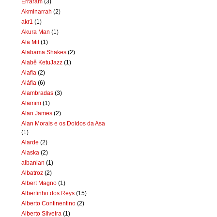
Erraram
(3)
Akminarrah
(2)
akr1
(1)
Akura Man
(1)
Ala Mil
(1)
Alabama Shakes
(2)
Alabê KetuJazz
(1)
Alafia
(2)
Aláfia
(6)
Alambradas
(3)
Alamim
(1)
Alan James
(2)
Alan Morais e os Doidos da Asa
(1)
Alarde
(2)
Alaska
(2)
albanian
(1)
Albatroz
(2)
Albert Magno
(1)
Albertinho dos Reys
(15)
Alberto Continentino
(2)
Alberto Silveira
(1)