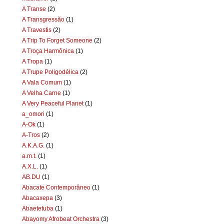
A Transe
(2)
A Transgressão
(1)
A Travestis
(2)
A Trip To Forget Someone
(2)
A Troça Harmônica
(1)
A Tropa
(1)
A Trupe Poligodélica
(2)
A Vala Comum
(1)
A Velha Carne
(1)
A Very Peaceful Planet
(1)
a_omori
(1)
A-Ok
(1)
A-Tros
(2)
A.K.A.G.
(1)
a.m.t.
(1)
A.X.L.
(1)
AB.DU
(1)
Abacate Contemporâneo
(1)
Abacaxepa
(3)
Abaetetuba
(1)
Abayomy Afrobeat Orchestra
(3)