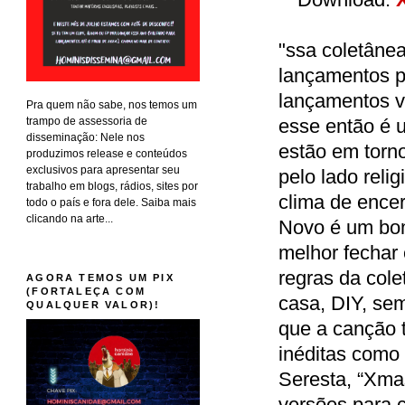
"ssa coletânea
lançamentos p
lançamentos v
Pra quem não sabe, nos temos um
trampo de assessoria de
esse então é 
disseminação: Nele nos
estão em torno
produzimos release e conteúdos
exclusivos para apresentar seu
pelo lado reli
trabalho em blogs, rádios, sites por
clima de ence
todo o país e fora dele. Saiba mais
clicando na arte...
Novo é um bom
melhor fechar
regras da col
AGORA TEMOS UM PIX
(FORTALEÇA COM
casa, DIY, sem
QUALQUER VALOR)!
que a canção 
inéditas como 
Seresta, “Xma
versões para c