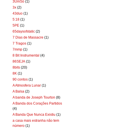
3UmSó
(1)
3x
(2)
43duo
(1)
5:18
(1)
5PE
(1)
65daysofstatic
(2)
7 Dias de Massacre
(1)
7 Tragos
(1)
7mmp
(1)
8 Bit Instrumental
(4)
86SEJA
(1)
8bits
(20)
8K
(1)
90 contos
(1)
A Atmosfera Lunar
(1)
A Balsa
(2)
A banda de Joseph Tourton
(8)
A Banda dos Corações Partidos
(4)
A Banda Que Nunca Existiu
(1)
a casa mais estranha não tem
número
(1)