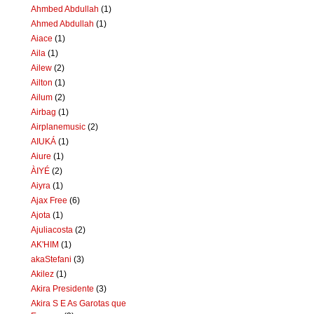
Ahmbed Abdullah
(1)
Ahmed Abdullah
(1)
Aiace
(1)
Aila
(1)
Ailew
(2)
Ailton
(1)
Ailum
(2)
Airbag
(1)
Airplanemusic
(2)
AIUKÁ
(1)
Aiure
(1)
ÀIYÉ
(2)
Aiyra
(1)
Ajax Free
(6)
Ajota
(1)
Ajuliacosta
(2)
AK'HIM
(1)
akaStefani
(3)
Akilez
(1)
Akira Presidente
(3)
Akira S E As Garotas que