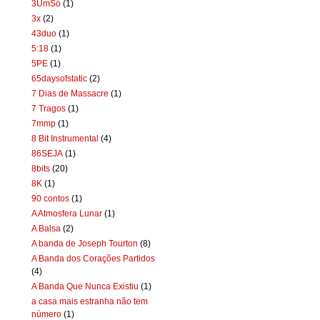
3UmSó
(1)
3x
(2)
43duo
(1)
5:18
(1)
5PE
(1)
65daysofstatic
(2)
7 Dias de Massacre
(1)
7 Tragos
(1)
7mmp
(1)
8 Bit Instrumental
(4)
86SEJA
(1)
8bits
(20)
8K
(1)
90 contos
(1)
A Atmosfera Lunar
(1)
A Balsa
(2)
A banda de Joseph Tourton
(8)
A Banda dos Corações Partidos
(4)
A Banda Que Nunca Existiu
(1)
a casa mais estranha não tem
número
(1)