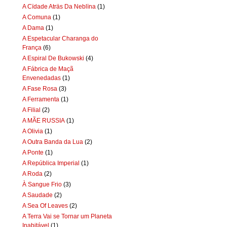
A Cïdade Aträs Da Neblïna
(1)
A Comuna
(1)
A Dama
(1)
A Espetacular Charanga do
França
(6)
A Espiral De Bukowski
(4)
A Fábrica de Maçã
Envenedadas
(1)
A Fase Rosa
(3)
A Ferramenta
(1)
A Filial
(2)
A MÃE RUSSIA
(1)
A Olivia
(1)
A Outra Banda da Lua
(2)
A Ponte
(1)
A República Imperial
(1)
A Roda
(2)
À Sangue Frio
(3)
A Saudade
(2)
A Sea Of Leaves
(2)
A Terra Vai se Tornar um Planeta
Inabitável
(1)