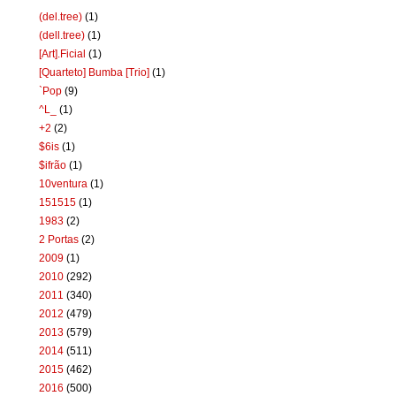
(del.tree)
(1)
(dell.tree)
(1)
[Art].Ficial
(1)
[Quarteto] Bumba [Trio]
(1)
`Pop
(9)
^L_
(1)
+2
(2)
$6is
(1)
$ifrão
(1)
10ventura
(1)
151515
(1)
1983
(2)
2 Portas
(2)
2009
(1)
2010
(292)
2011
(340)
2012
(479)
2013
(579)
2014
(511)
2015
(462)
2016
(500)