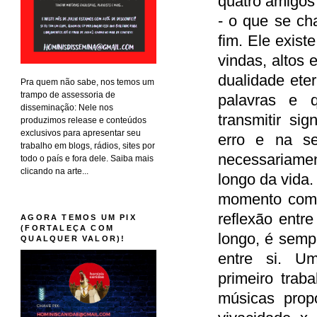
quatro amigos
- o que se ch
fim. Ele exist
vindas, altos
dualidade ete
Pra quem não sabe, nos temos um
trampo de assessoria de
palavras e 
disseminação: Nele nos
transmitir si
produzimos release e conteúdos
exclusivos para apresentar seu
erro e na s
trabalho em blogs, rádios, sites por
necessariame
todo o país e fora dele. Saiba mais
clicando na arte...
longo da vida.
momento com l
reflexão entr
AGORA TEMOS UM PIX
(FORTALEÇA COM
longo, é semp
QUALQUER VALOR)!
entre si. U
primeiro tra
músicas propo