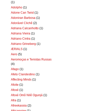
(1)
Adolpho
(1)
Adone Can Twist
(1)
Adoniran Barbosa
(1)
Adorável Clichê
(2)
Adriana Calcanhotto
(1)
Adriana Vieira
(1)
Adriano Cintra
(1)
Adriano Grineberg
(1)
ÆRIALS
(1)
Aero
(5)
Aeromoças e Tenistas Russas
(4)
Afago
(1)
Afeto Clandestino
(1)
Affecting Minds
(1)
Afoite
(1)
Afoxé
(1)
Afoxé Omô Nilê Ogunjá
(1)
Afra
(1)
Afreekassia
(2)
Africanoise
(1)