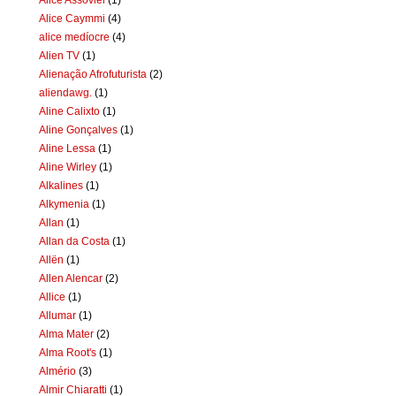
Alice Caymmi
(4)
alice medíocre
(4)
Alien TV
(1)
Alienação Afrofuturista
(2)
aliendawg.
(1)
Aline Calixto
(1)
Aline Gonçalves
(1)
Aline Lessa
(1)
Aline Wirley
(1)
Alkalines
(1)
Alkymenia
(1)
Allan
(1)
Allan da Costa
(1)
Allën
(1)
Allen Alencar
(2)
Allice
(1)
Allumar
(1)
Alma Mater
(2)
Alma Root's
(1)
Almério
(3)
Almir Chiaratti
(1)