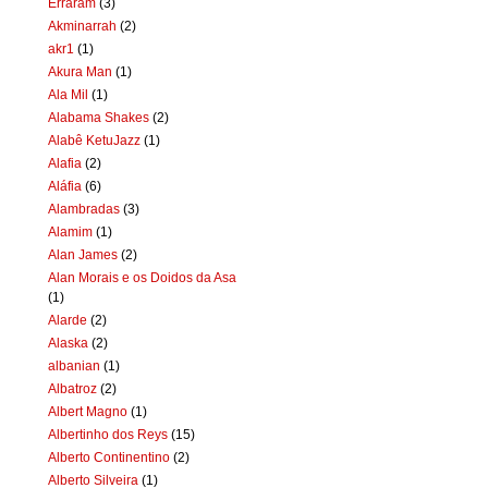
Erraram
(3)
Akminarrah
(2)
akr1
(1)
Akura Man
(1)
Ala Mil
(1)
Alabama Shakes
(2)
Alabê KetuJazz
(1)
Alafia
(2)
Aláfia
(6)
Alambradas
(3)
Alamim
(1)
Alan James
(2)
Alan Morais e os Doidos da Asa
(1)
Alarde
(2)
Alaska
(2)
albanian
(1)
Albatroz
(2)
Albert Magno
(1)
Albertinho dos Reys
(15)
Alberto Continentino
(2)
Alberto Silveira
(1)