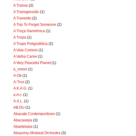
A Transe
(2)
A Transgressão
(1)
A Travestis
(2)
A Trip To Forget Someone
(2)
A Troça Harmônica
(1)
A Tropa
(1)
A Trupe Poligodélica
(2)
A Vala Comum
(1)
A Velha Carne
(1)
A Very Peaceful Planet
(1)
a_omori
(1)
A-Ok
(1)
A-Tros
(2)
A.K.A.G.
(1)
a.m.t.
(1)
A.X.L.
(1)
AB.DU
(1)
Abacate Contemporâneo
(1)
Abacaxepa
(3)
Abaetetuba
(1)
Abayomy Afrobeat Orchestra
(3)