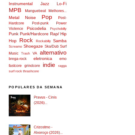
Instrumental
Jazz
Lo-Fi
MPB
Manguebeat
Melhores...
Pop
Metal
Noise
Post-
Hardcore
Post-punk
Power
Psicodelia
Violence
Psychobilly
Punk
Punk/Hardcore
Rap/ Hip
Rock
Hop
Samba
Rockabilly
Shoegaze
Ska/Dub
Surf
Screamo
alternativo
Music
VA
Trash
eletronica
brega-rock
emo
indie
fastcore
grindcore
ragga
surf rock
thrashcore
POPULARES DA SEMANA
Pravus - Cinis
(2026)...
Crizostmo -
Alvoroço (2026)...