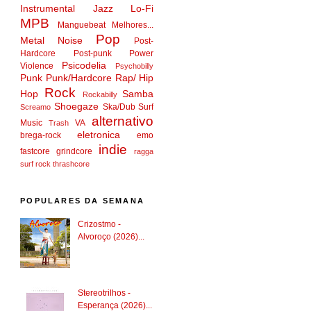
Instrumental
Jazz
Lo-Fi
MPB
Manguebeat
Melhores...
Pop
Metal
Noise
Post-
Hardcore
Post-punk
Power
Psicodelia
Violence
Psychobilly
Punk
Punk/Hardcore
Rap/ Hip
Rock
Hop
Samba
Rockabilly
Shoegaze
Ska/Dub
Surf
Screamo
alternativo
Music
VA
Trash
eletronica
brega-rock
emo
indie
fastcore
grindcore
ragga
surf rock
thrashcore
POPULARES DA SEMANA
Crizostmo -
Alvoroço (2026)...
Stereotrilhos -
Esperança (2026)...