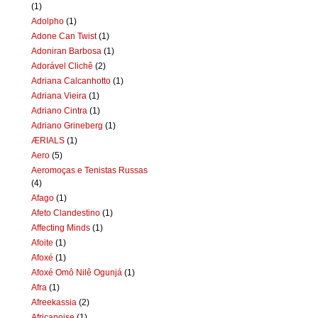
(1)
Adolpho
(1)
Adone Can Twist
(1)
Adoniran Barbosa
(1)
Adorável Clichê
(2)
Adriana Calcanhotto
(1)
Adriana Vieira
(1)
Adriano Cintra
(1)
Adriano Grineberg
(1)
ÆRIALS
(1)
Aero
(5)
Aeromoças e Tenistas Russas
(4)
Afago
(1)
Afeto Clandestino
(1)
Affecting Minds
(1)
Afoite
(1)
Afoxé
(1)
Afoxé Omô Nilê Ogunjá
(1)
Afra
(1)
Afreekassia
(2)
Africanoise
(1)