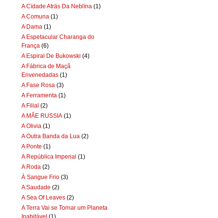
A Cïdade Aträs Da Neblïna
(1)
A Comuna
(1)
A Dama
(1)
A Espetacular Charanga do
França
(6)
A Espiral De Bukowski
(4)
A Fábrica de Maçã
Envenedadas
(1)
A Fase Rosa
(3)
A Ferramenta
(1)
A Filial
(2)
A MÃE RUSSIA
(1)
A Olivia
(1)
A Outra Banda da Lua
(2)
A Ponte
(1)
A República Imperial
(1)
A Roda
(2)
À Sangue Frio
(3)
A Saudade
(2)
A Sea Of Leaves
(2)
A Terra Vai se Tornar um Planeta
Inabitável
(1)