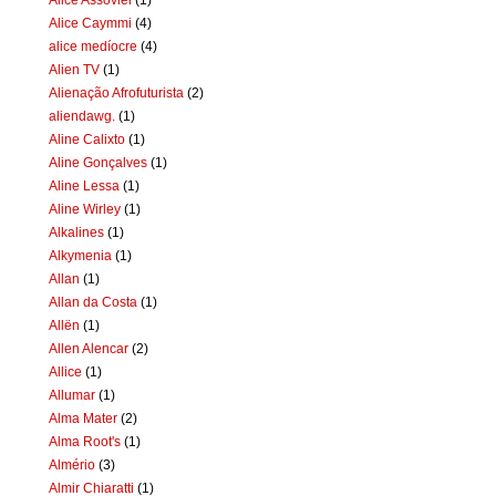
Alice Caymmi
(4)
alice medíocre
(4)
Alien TV
(1)
Alienação Afrofuturista
(2)
aliendawg.
(1)
Aline Calixto
(1)
Aline Gonçalves
(1)
Aline Lessa
(1)
Aline Wirley
(1)
Alkalines
(1)
Alkymenia
(1)
Allan
(1)
Allan da Costa
(1)
Allën
(1)
Allen Alencar
(2)
Allice
(1)
Allumar
(1)
Alma Mater
(2)
Alma Root's
(1)
Almério
(3)
Almir Chiaratti
(1)