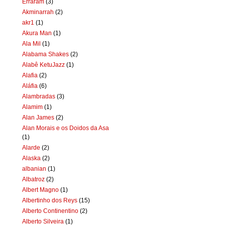
Erraram
(3)
Akminarrah
(2)
akr1
(1)
Akura Man
(1)
Ala Mil
(1)
Alabama Shakes
(2)
Alabê KetuJazz
(1)
Alafia
(2)
Aláfia
(6)
Alambradas
(3)
Alamim
(1)
Alan James
(2)
Alan Morais e os Doidos da Asa
(1)
Alarde
(2)
Alaska
(2)
albanian
(1)
Albatroz
(2)
Albert Magno
(1)
Albertinho dos Reys
(15)
Alberto Continentino
(2)
Alberto Silveira
(1)