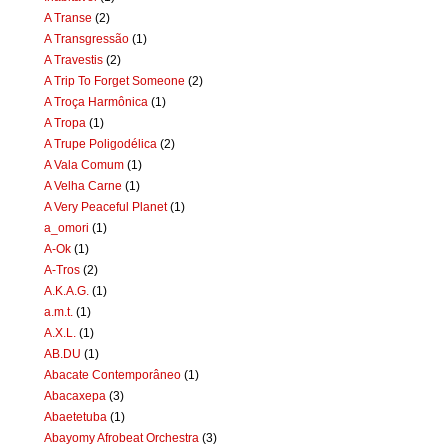
A Transe
(2)
A Transgressão
(1)
A Travestis
(2)
A Trip To Forget Someone
(2)
A Troça Harmônica
(1)
A Tropa
(1)
A Trupe Poligodélica
(2)
A Vala Comum
(1)
A Velha Carne
(1)
A Very Peaceful Planet
(1)
a_omori
(1)
A-Ok
(1)
A-Tros
(2)
A.K.A.G.
(1)
a.m.t.
(1)
A.X.L.
(1)
AB.DU
(1)
Abacate Contemporâneo
(1)
Abacaxepa
(3)
Abaetetuba
(1)
Abayomy Afrobeat Orchestra
(3)