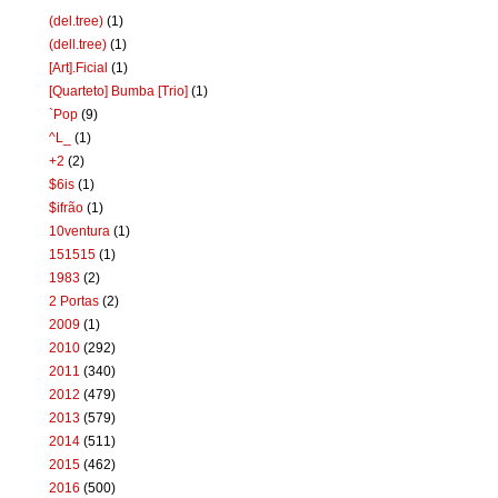
(del.tree)
(1)
(dell.tree)
(1)
[Art].Ficial
(1)
[Quarteto] Bumba [Trio]
(1)
`Pop
(9)
^L_
(1)
+2
(2)
$6is
(1)
$ifrão
(1)
10ventura
(1)
151515
(1)
1983
(2)
2 Portas
(2)
2009
(1)
2010
(292)
2011
(340)
2012
(479)
2013
(579)
2014
(511)
2015
(462)
2016
(500)