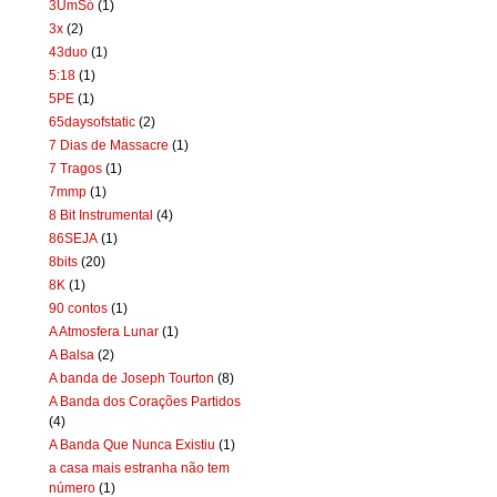
3UmSó
(1)
3x
(2)
43duo
(1)
5:18
(1)
5PE
(1)
65daysofstatic
(2)
7 Dias de Massacre
(1)
7 Tragos
(1)
7mmp
(1)
8 Bit Instrumental
(4)
86SEJA
(1)
8bits
(20)
8K
(1)
90 contos
(1)
A Atmosfera Lunar
(1)
A Balsa
(2)
A banda de Joseph Tourton
(8)
A Banda dos Corações Partidos
(4)
A Banda Que Nunca Existiu
(1)
a casa mais estranha não tem
número
(1)