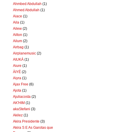
Ahmbed Abdullah
(1)
Ahmed Abdullah
(1)
Aiace
(1)
Aila
(1)
Ailew
(2)
Ailton
(1)
Ailum
(2)
Airbag
(1)
Airplanemusic
(2)
AIUKÁ
(1)
Aiure
(1)
ÀIYÉ
(2)
Aiyra
(1)
Ajax Free
(6)
Ajota
(1)
Ajuliacosta
(2)
AK'HIM
(1)
akaStefani
(3)
Akilez
(1)
Akira Presidente
(3)
Akira S E As Garotas que