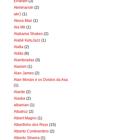
Erraram
(3)
Akminarrah
(2)
akr1
(1)
Akura Man
(1)
Ala Mil
(1)
Alabama Shakes
(2)
Alabê KetuJazz
(1)
Alafia
(2)
Aláfia
(6)
Alambradas
(3)
Alamim
(1)
Alan James
(2)
Alan Morais e os Doidos da Asa
(1)
Alarde
(2)
Alaska
(2)
albanian
(1)
Albatroz
(2)
Albert Magno
(1)
Albertinho dos Reys
(15)
Alberto Continentino
(2)
Alberto Silveira
(1)