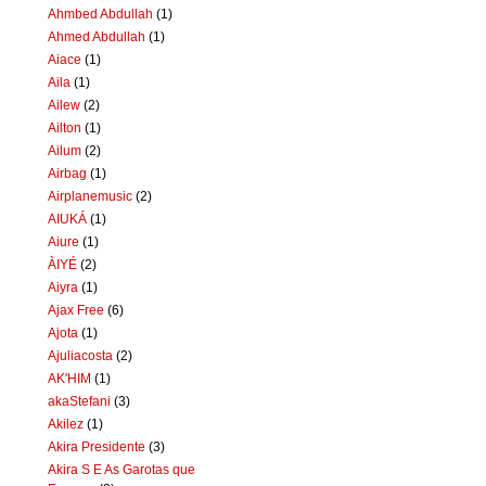
Ahmbed Abdullah
(1)
Ahmed Abdullah
(1)
Aiace
(1)
Aila
(1)
Ailew
(2)
Ailton
(1)
Ailum
(2)
Airbag
(1)
Airplanemusic
(2)
AIUKÁ
(1)
Aiure
(1)
ÀIYÉ
(2)
Aiyra
(1)
Ajax Free
(6)
Ajota
(1)
Ajuliacosta
(2)
AK'HIM
(1)
akaStefani
(3)
Akilez
(1)
Akira Presidente
(3)
Akira S E As Garotas que