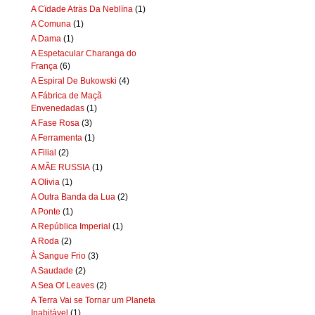
A Cïdade Aträs Da Neblïna
(1)
A Comuna
(1)
A Dama
(1)
A Espetacular Charanga do
França
(6)
A Espiral De Bukowski
(4)
A Fábrica de Maçã
Envenedadas
(1)
A Fase Rosa
(3)
A Ferramenta
(1)
A Filial
(2)
A MÃE RUSSIA
(1)
A Olivia
(1)
A Outra Banda da Lua
(2)
A Ponte
(1)
A República Imperial
(1)
A Roda
(2)
À Sangue Frio
(3)
A Saudade
(2)
A Sea Of Leaves
(2)
A Terra Vai se Tornar um Planeta
Inabitável
(1)