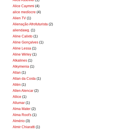
Alice Caymmi
(4)
alice medíocre
(4)
Alien TV
(1)
Alienação Afrofuturista
(2)
aliendawg.
(1)
Aline Calixto
(1)
Aline Gonçalves
(1)
Aline Lessa
(1)
Aline Wirley
(1)
Alkalines
(1)
Alkymenia
(1)
Allan
(1)
Allan da Costa
(1)
Allën
(1)
Allen Alencar
(2)
Allice
(1)
Allumar
(1)
Alma Mater
(2)
Alma Root's
(1)
Almério
(3)
Almir Chiaratti
(1)