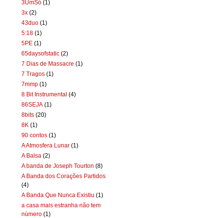
3UmSó
(1)
3x
(2)
43duo
(1)
5:18
(1)
5PE
(1)
65daysofstatic
(2)
7 Dias de Massacre
(1)
7 Tragos
(1)
7mmp
(1)
8 Bit Instrumental
(4)
86SEJA
(1)
8bits
(20)
8K
(1)
90 contos
(1)
A Atmosfera Lunar
(1)
A Balsa
(2)
A banda de Joseph Tourton
(8)
A Banda dos Corações Partidos
(4)
A Banda Que Nunca Existiu
(1)
a casa mais estranha não tem
número
(1)