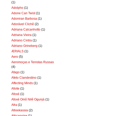
(1)
Adolpho
(1)
Adone Can Twist
(1)
Adoniran Barbosa
(1)
Adorável Clichê
(2)
Adriana Calcanhotto
(1)
Adriana Vieira
(1)
Adriano Cintra
(1)
Adriano Grineberg
(1)
ÆRIALS
(1)
Aero
(5)
Aeromoças e Tenistas Russas
(4)
Afago
(1)
Afeto Clandestino
(1)
Affecting Minds
(1)
Afoite
(1)
Afoxé
(1)
Afoxé Omô Nilê Ogunjá
(1)
Afra
(1)
Afreekassia
(2)
Africanoise
(1)