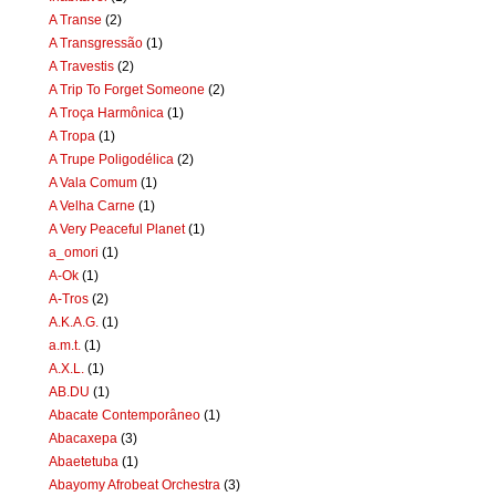
A Transe
(2)
A Transgressão
(1)
A Travestis
(2)
A Trip To Forget Someone
(2)
A Troça Harmônica
(1)
A Tropa
(1)
A Trupe Poligodélica
(2)
A Vala Comum
(1)
A Velha Carne
(1)
A Very Peaceful Planet
(1)
a_omori
(1)
A-Ok
(1)
A-Tros
(2)
A.K.A.G.
(1)
a.m.t.
(1)
A.X.L.
(1)
AB.DU
(1)
Abacate Contemporâneo
(1)
Abacaxepa
(3)
Abaetetuba
(1)
Abayomy Afrobeat Orchestra
(3)