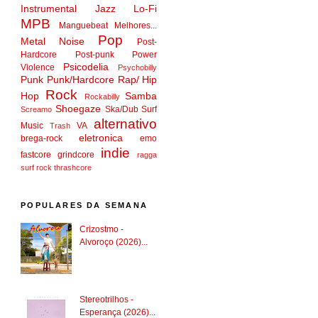
Instrumental
Jazz
Lo-Fi
MPB
Manguebeat
Melhores...
Pop
Metal
Noise
Post-
Hardcore
Post-punk
Power
Psicodelia
Violence
Psychobilly
Punk
Punk/Hardcore
Rap/ Hip
Rock
Hop
Samba
Rockabilly
Shoegaze
Ska/Dub
Surf
Screamo
alternativo
Music
VA
Trash
eletronica
brega-rock
emo
indie
fastcore
grindcore
ragga
surf rock
thrashcore
POPULARES DA SEMANA
Crizostmo -
Alvoroço (2026)...
Stereotrilhos -
Esperança (2026)...