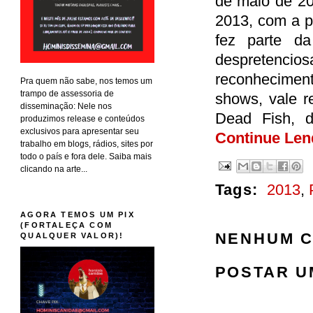
de maio de 2
2013, com a p
fez parte d
despretencio
reconhecimen
Pra quem não sabe, nos temos um
trampo de assessoria de
shows, vale r
disseminação: Nele nos
Dead Fish, d
produzimos release e conteúdos
exclusivos para apresentar seu
Continue Len
trabalho em blogs, rádios, sites por
todo o país e fora dele. Saiba mais
clicando na arte...
Tags:
2013
,
AGORA TEMOS UM PIX
(FORTALEÇA COM
NENHUM C
QUALQUER VALOR)!
POSTAR U