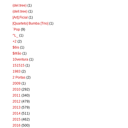
(del.tree)
(1)
(dell.tree)
(1)
[Art].Ficial
(1)
[Quarteto] Bumba [Trio]
(1)
`Pop
(9)
^L_
(1)
+2
(2)
$6is
(1)
$ifrão
(1)
10ventura
(1)
151515
(1)
1983
(2)
2 Portas
(2)
2009
(1)
2010
(292)
2011
(340)
2012
(479)
2013
(579)
2014
(511)
2015
(462)
2016
(500)