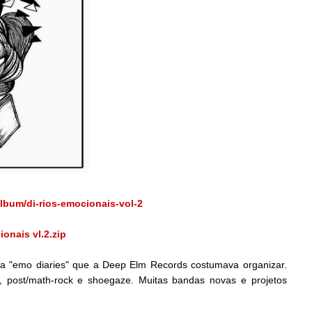
lbum/di-rios-emocionais-vol-2
ionais vl.2.zip
 da "emo diaries" que a Deep Elm Records costumava organizar.
, post/math-rock e shoegaze. Muitas bandas novas e projetos