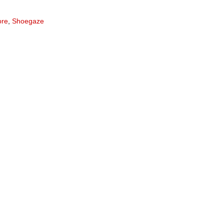
ore
,
Shoegaze