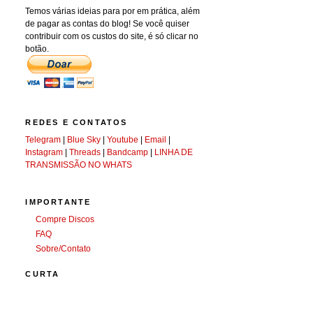
Temos várias ideias para por em prática, além
de pagar as contas do blog! Se você quiser
contribuir com os custos do site, é só clicar no
botão.
REDES E CONTATOS
Telegram
|
Blue Sky
|
Youtube
|
Email
|
Instagram
|
Threads
|
Bandcamp
|
LINHA DE
TRANSMISSÃO NO WHATS
IMPORTANTE
Compre Discos
FAQ
Sobre/Contato
CURTA