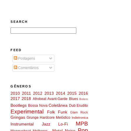
SEARCH
FEED
Postagens
Comentários
GÊNEROS
2010
2011
2012
2013
2014
2015
2016
2017
2018
Afrobeat
Avant-Garde
Blues
Bolero
Bootlegs
Coletânea
Bossa Nova
Dub
Erudito
Experimental
Folk
Funk
Glam Rock
Gringas
Grunge
Hardcore Melódico
Indietronica
MPB
Instrumental
Jazz
Lo-Fi
Pop
Metal
Noise