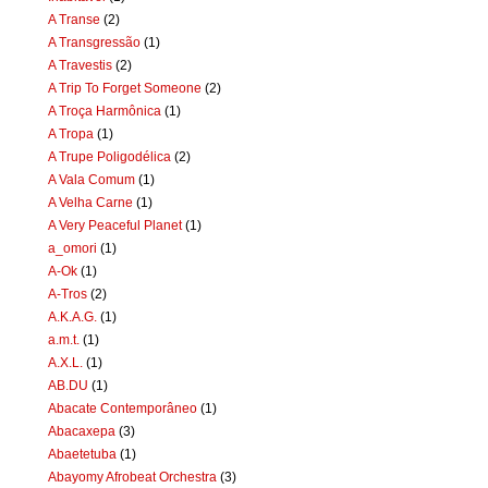
A Transe
(2)
A Transgressão
(1)
A Travestis
(2)
A Trip To Forget Someone
(2)
A Troça Harmônica
(1)
A Tropa
(1)
A Trupe Poligodélica
(2)
A Vala Comum
(1)
A Velha Carne
(1)
A Very Peaceful Planet
(1)
a_omori
(1)
A-Ok
(1)
A-Tros
(2)
A.K.A.G.
(1)
a.m.t.
(1)
A.X.L.
(1)
AB.DU
(1)
Abacate Contemporâneo
(1)
Abacaxepa
(3)
Abaetetuba
(1)
Abayomy Afrobeat Orchestra
(3)