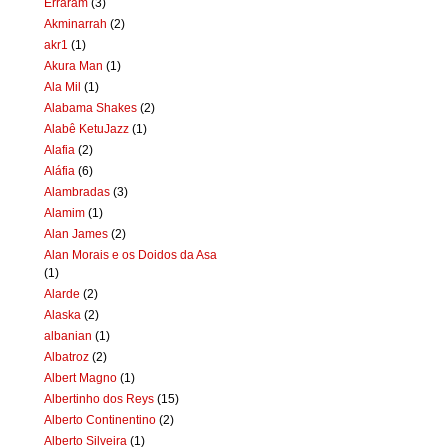
Erraram
(3)
Akminarrah
(2)
akr1
(1)
Akura Man
(1)
Ala Mil
(1)
Alabama Shakes
(2)
Alabê KetuJazz
(1)
Alafia
(2)
Aláfia
(6)
Alambradas
(3)
Alamim
(1)
Alan James
(2)
Alan Morais e os Doidos da Asa
(1)
Alarde
(2)
Alaska
(2)
albanian
(1)
Albatroz
(2)
Albert Magno
(1)
Albertinho dos Reys
(15)
Alberto Continentino
(2)
Alberto Silveira
(1)