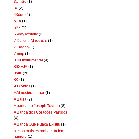
3UmSó
(1)
3x
(2)
43duo
(1)
5:18
(1)
5PE
(1)
65daysofstatic
(2)
7 Dias de Massacre
(1)
7 Tragos
(1)
7mmp
(1)
8 Bit Instrumental
(4)
86SEJA
(1)
8bits
(20)
8K
(1)
90 contos
(1)
A Atmosfera Lunar
(1)
A Balsa
(2)
A banda de Joseph Tourton
(8)
A Banda dos Corações Partidos
(4)
A Banda Que Nunca Existiu
(1)
a casa mais estranha não tem
número
(1)