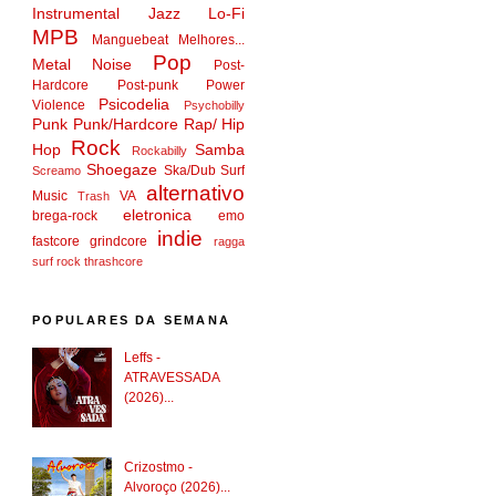
Instrumental
Jazz
Lo-Fi
MPB
Manguebeat
Melhores...
Pop
Metal
Noise
Post-
Hardcore
Post-punk
Power
Psicodelia
Violence
Psychobilly
Punk
Punk/Hardcore
Rap/ Hip
Rock
Hop
Samba
Rockabilly
Shoegaze
Ska/Dub
Surf
Screamo
alternativo
Music
VA
Trash
eletronica
brega-rock
emo
indie
fastcore
grindcore
ragga
surf rock
thrashcore
POPULARES DA SEMANA
Leffs -
ATRAVESSADA
(2026)...
Crizostmo -
Alvoroço (2026)...