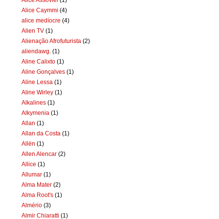
Alice Caymmi
(4)
alice medíocre
(4)
Alien TV
(1)
Alienação Afrofuturista
(2)
aliendawg.
(1)
Aline Calixto
(1)
Aline Gonçalves
(1)
Aline Lessa
(1)
Aline Wirley
(1)
Alkalines
(1)
Alkymenia
(1)
Allan
(1)
Allan da Costa
(1)
Allën
(1)
Allen Alencar
(2)
Allice
(1)
Allumar
(1)
Alma Mater
(2)
Alma Root's
(1)
Almério
(3)
Almir Chiaratti
(1)