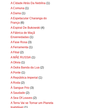
A Cïdade Aträs Da Neblïna
(1)
A Comuna
(1)
A Dama
(1)
A Espetacular Charanga do
França
(6)
A Espiral De Bukowski
(4)
A Fábrica de Maçã
Envenedadas
(1)
A Fase Rosa
(3)
A Ferramenta
(1)
A Filial
(2)
A MÃE RUSSIA
(1)
A Olivia
(1)
A Outra Banda da Lua
(2)
A Ponte
(1)
A República Imperial
(1)
A Roda
(2)
À Sangue Frio
(3)
A Saudade
(2)
A Sea Of Leaves
(2)
A Terra Vai se Tornar um Planeta
Inabitável
(1)