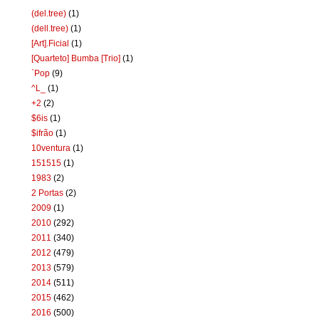
(del.tree)
(1)
(dell.tree)
(1)
[Art].Ficial
(1)
[Quarteto] Bumba [Trio]
(1)
`Pop
(9)
^L_
(1)
+2
(2)
$6is
(1)
$ifrão
(1)
10ventura
(1)
151515
(1)
1983
(2)
2 Portas
(2)
2009
(1)
2010
(292)
2011
(340)
2012
(479)
2013
(579)
2014
(511)
2015
(462)
2016
(500)