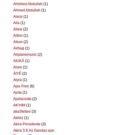
Ahmbed Abdullah
(1)
Ahmed Abdullah
(1)
Aiace
(1)
Aila
(1)
Ailew
(2)
Ailton
(1)
Ailum
(2)
Airbag
(1)
Airplanemusic
(2)
AIUKÁ
(1)
Aiure
(1)
ÀIYÉ
(2)
Aiyra
(1)
Ajax Free
(6)
Ajota
(1)
Ajuliacosta
(2)
AK'HIM
(1)
akaStefani
(3)
Akilez
(1)
Akira Presidente
(3)
Akira S E As Garotas que