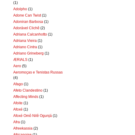
(1)
Adolpho
(1)
Adone Can Twist
(1)
Adoniran Barbosa
(1)
Adorável Clichê
(2)
Adriana Calcanhotto
(1)
Adriana Vieira
(1)
Adriano Cintra
(1)
Adriano Grineberg
(1)
ÆRIALS
(1)
Aero
(5)
Aeromoças e Tenistas Russas
(4)
Afago
(1)
Afeto Clandestino
(1)
Affecting Minds
(1)
Afoite
(1)
Afoxé
(1)
Afoxé Omô Nilê Ogunjá
(1)
Afra
(1)
Afreekassia
(2)
Africanoise
(1)