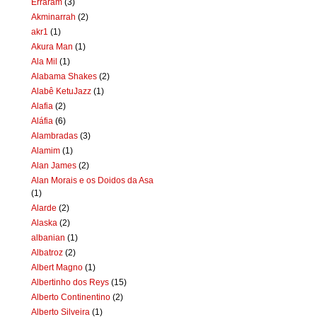
Erraram
(3)
Akminarrah
(2)
akr1
(1)
Akura Man
(1)
Ala Mil
(1)
Alabama Shakes
(2)
Alabê KetuJazz
(1)
Alafia
(2)
Aláfia
(6)
Alambradas
(3)
Alamim
(1)
Alan James
(2)
Alan Morais e os Doidos da Asa
(1)
Alarde
(2)
Alaska
(2)
albanian
(1)
Albatroz
(2)
Albert Magno
(1)
Albertinho dos Reys
(15)
Alberto Continentino
(2)
Alberto Silveira
(1)