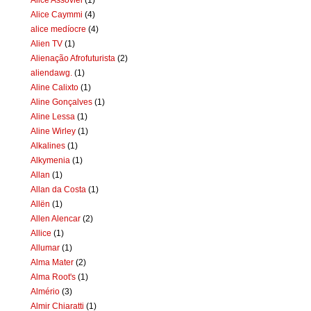
Alice Caymmi
(4)
alice medíocre
(4)
Alien TV
(1)
Alienação Afrofuturista
(2)
aliendawg.
(1)
Aline Calixto
(1)
Aline Gonçalves
(1)
Aline Lessa
(1)
Aline Wirley
(1)
Alkalines
(1)
Alkymenia
(1)
Allan
(1)
Allan da Costa
(1)
Allën
(1)
Allen Alencar
(2)
Allice
(1)
Allumar
(1)
Alma Mater
(2)
Alma Root's
(1)
Almério
(3)
Almir Chiaratti
(1)