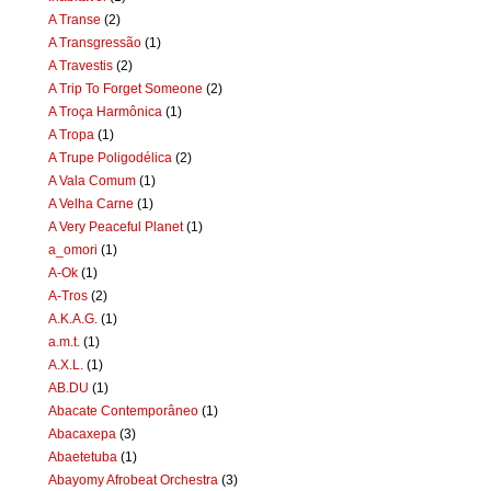
A Transe
(2)
A Transgressão
(1)
A Travestis
(2)
A Trip To Forget Someone
(2)
A Troça Harmônica
(1)
A Tropa
(1)
A Trupe Poligodélica
(2)
A Vala Comum
(1)
A Velha Carne
(1)
A Very Peaceful Planet
(1)
a_omori
(1)
A-Ok
(1)
A-Tros
(2)
A.K.A.G.
(1)
a.m.t.
(1)
A.X.L.
(1)
AB.DU
(1)
Abacate Contemporâneo
(1)
Abacaxepa
(3)
Abaetetuba
(1)
Abayomy Afrobeat Orchestra
(3)