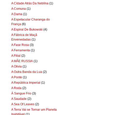
A Cïdade Aträs Da Neblïna
(1)
A Comuna
(1)
A Dama
(1)
A Espetacular Charanga do
França
(6)
A Espiral De Bukowski
(4)
A Fábrica de Maçã
Envenedadas
(1)
A Fase Rosa
(3)
A Ferramenta
(1)
A Filial
(2)
A MÃE RUSSIA
(1)
A Olivia
(1)
A Outra Banda da Lua
(2)
A Ponte
(1)
A República Imperial
(1)
A Roda
(2)
À Sangue Frio
(3)
A Saudade
(2)
A Sea Of Leaves
(2)
A Terra Vai se Tornar um Planeta
Inabitável
(1)