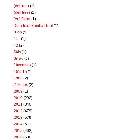
(del.tree)
(1)
(dell.tree)
(1)
[Art].Ficial
(1)
[Quarteto] Bumba [Trio]
(1)
`Pop
(9)
^L_
(1)
+2
(2)
$6is
(1)
$ifrão
(1)
10ventura
(1)
151515
(1)
1983
(2)
2 Portas
(2)
2009
(1)
2010
(292)
2011
(340)
2012
(479)
2013
(579)
2014
(511)
2015
(462)
2016
(500)