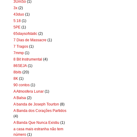
3UmSó
(1)
3x
(2)
43duo
(1)
5:18
(1)
5PE
(1)
65daysofstatic
(2)
7 Dias de Massacre
(1)
7 Tragos
(1)
7mmp
(1)
8 Bit Instrumental
(4)
86SEJA
(1)
8bits
(20)
8K
(1)
90 contos
(1)
A Atmosfera Lunar
(1)
A Balsa
(2)
A banda de Joseph Tourton
(8)
A Banda dos Corações Partidos
(4)
A Banda Que Nunca Existiu
(1)
a casa mais estranha não tem
número
(1)