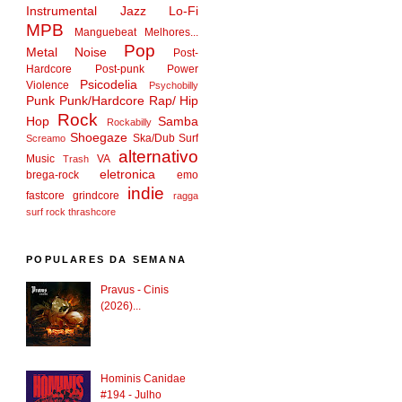
Instrumental
Jazz
Lo-Fi
MPB
Manguebeat
Melhores...
Pop
Metal
Noise
Post-
Hardcore
Post-punk
Power
Psicodelia
Violence
Psychobilly
Punk
Punk/Hardcore
Rap/ Hip
Rock
Hop
Samba
Rockabilly
Shoegaze
Ska/Dub
Surf
Screamo
alternativo
Music
VA
Trash
eletronica
brega-rock
emo
indie
fastcore
grindcore
ragga
surf rock
thrashcore
POPULARES DA SEMANA
Pravus - Cinis
(2026)...
Hominis Canidae
#194 - Julho