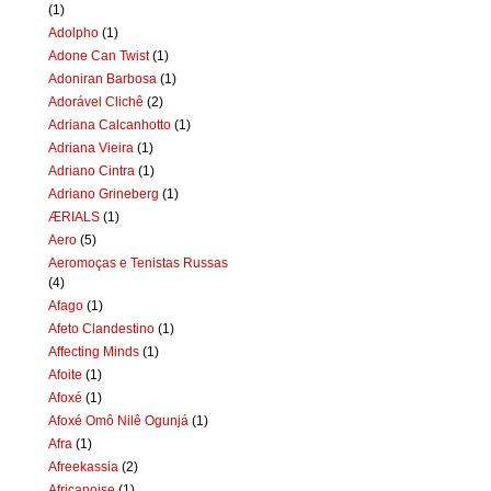
(1)
Adolpho
(1)
Adone Can Twist
(1)
Adoniran Barbosa
(1)
Adorável Clichê
(2)
Adriana Calcanhotto
(1)
Adriana Vieira
(1)
Adriano Cintra
(1)
Adriano Grineberg
(1)
ÆRIALS
(1)
Aero
(5)
Aeromoças e Tenistas Russas
(4)
Afago
(1)
Afeto Clandestino
(1)
Affecting Minds
(1)
Afoite
(1)
Afoxé
(1)
Afoxé Omô Nilê Ogunjá
(1)
Afra
(1)
Afreekassia
(2)
Africanoise
(1)