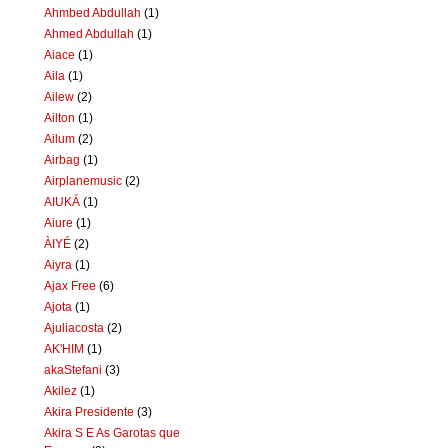
Ahmbed Abdullah
(1)
Ahmed Abdullah
(1)
Aiace
(1)
Aila
(1)
Ailew
(2)
Ailton
(1)
Ailum
(2)
Airbag
(1)
Airplanemusic
(2)
AIUKÁ
(1)
Aiure
(1)
ÀIYÉ
(2)
Aiyra
(1)
Ajax Free
(6)
Ajota
(1)
Ajuliacosta
(2)
AK'HIM
(1)
akaStefani
(3)
Akilez
(1)
Akira Presidente
(3)
Akira S E As Garotas que