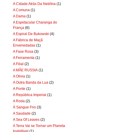
A Cïdade Aträs Da Neblïna
(1)
A Comuna
(1)
A Dama
(1)
A Espetacular Charanga do
França
(6)
A Espiral De Bukowski
(4)
A Fábrica de Maçã
Envenedadas
(1)
A Fase Rosa
(3)
A Ferramenta
(1)
A Filial
(2)
A MÃE RUSSIA
(1)
A Olivia
(1)
A Outra Banda da Lua
(2)
A Ponte
(1)
A República Imperial
(1)
A Roda
(2)
À Sangue Frio
(3)
A Saudade
(2)
A Sea Of Leaves
(2)
A Terra Vai se Tornar um Planeta
Inabitável
(1)