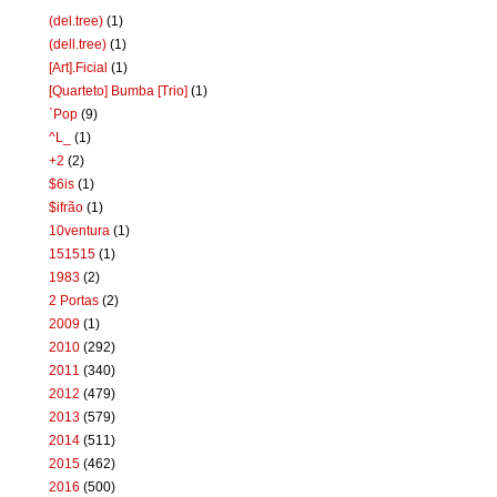
(del.tree)
(1)
(dell.tree)
(1)
[Art].Ficial
(1)
[Quarteto] Bumba [Trio]
(1)
`Pop
(9)
^L_
(1)
+2
(2)
$6is
(1)
$ifrão
(1)
10ventura
(1)
151515
(1)
1983
(2)
2 Portas
(2)
2009
(1)
2010
(292)
2011
(340)
2012
(479)
2013
(579)
2014
(511)
2015
(462)
2016
(500)