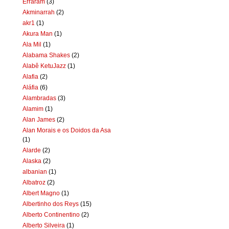
Erraram
(3)
Akminarrah
(2)
akr1
(1)
Akura Man
(1)
Ala Mil
(1)
Alabama Shakes
(2)
Alabê KetuJazz
(1)
Alafia
(2)
Aláfia
(6)
Alambradas
(3)
Alamim
(1)
Alan James
(2)
Alan Morais e os Doidos da Asa
(1)
Alarde
(2)
Alaska
(2)
albanian
(1)
Albatroz
(2)
Albert Magno
(1)
Albertinho dos Reys
(15)
Alberto Continentino
(2)
Alberto Silveira
(1)