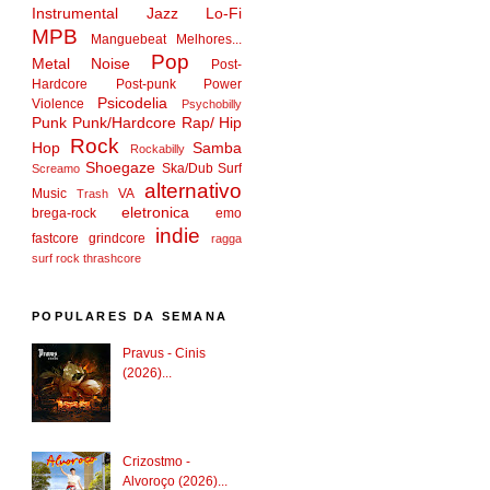
Instrumental
Jazz
Lo-Fi
MPB
Manguebeat
Melhores...
Pop
Metal
Noise
Post-
Hardcore
Post-punk
Power
Psicodelia
Violence
Psychobilly
Punk
Punk/Hardcore
Rap/ Hip
Rock
Hop
Samba
Rockabilly
Shoegaze
Ska/Dub
Surf
Screamo
alternativo
Music
VA
Trash
eletronica
brega-rock
emo
indie
fastcore
grindcore
ragga
surf rock
thrashcore
POPULARES DA SEMANA
Pravus - Cinis
(2026)...
Crizostmo -
Alvoroço (2026)...