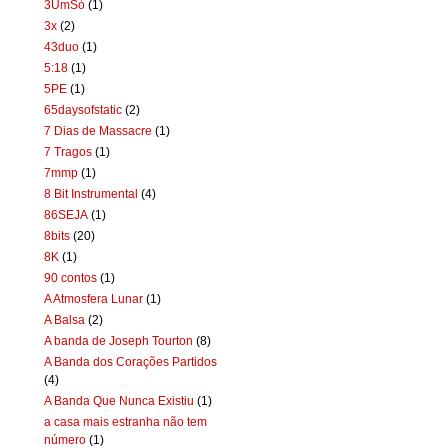
3UmSó
(1)
3x
(2)
43duo
(1)
5:18
(1)
5PE
(1)
65daysofstatic
(2)
7 Dias de Massacre
(1)
7 Tragos
(1)
7mmp
(1)
8 Bit Instrumental
(4)
86SEJA
(1)
8bits
(20)
8K
(1)
90 contos
(1)
A Atmosfera Lunar
(1)
A Balsa
(2)
A banda de Joseph Tourton
(8)
A Banda dos Corações Partidos
(4)
A Banda Que Nunca Existiu
(1)
a casa mais estranha não tem
número
(1)