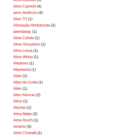
Alice Caymmi
(4)
alice medíocre
(4)
Alien TV
(1)
Alienação Afrofuturista
(2)
aliendawg.
(1)
Aline Calixto
(1)
Aline Gonçalves
(1)
Aline Lessa
(1)
Aline Wirley
(1)
Alkalines
(1)
Alkymenia
(1)
Allan
(1)
Allan da Costa
(1)
Allën
(1)
Allen Alencar
(2)
Allice
(1)
Allumar
(1)
Alma Mater
(2)
Alma Root's
(1)
Almério
(3)
Almir Chiaratti
(1)