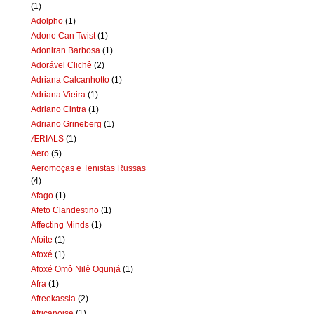
(1)
Adolpho
(1)
Adone Can Twist
(1)
Adoniran Barbosa
(1)
Adorável Clichê
(2)
Adriana Calcanhotto
(1)
Adriana Vieira
(1)
Adriano Cintra
(1)
Adriano Grineberg
(1)
ÆRIALS
(1)
Aero
(5)
Aeromoças e Tenistas Russas
(4)
Afago
(1)
Afeto Clandestino
(1)
Affecting Minds
(1)
Afoite
(1)
Afoxé
(1)
Afoxé Omô Nilê Ogunjá
(1)
Afra
(1)
Afreekassia
(2)
Africanoise
(1)