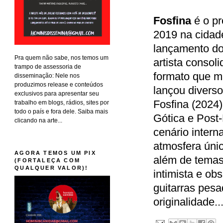
Fosfina
é o pr
2019 na cidade
lançamento do
Pra quem não sabe, nos temos um
artista conso
trampo de assessoria de
formato que ma
disseminação: Nele nos
produzimos release e conteúdos
lançou diverso
exclusivos para apresentar seu
Fosfina (2024)
trabalho em blogs, rádios, sites por
todo o país e fora dele. Saiba mais
Gótica e Post
clicando na arte...
cenário intern
atmosfera úni
AGORA TEMOS UM PIX
além de temas 
(FORTALEÇA COM
QUALQUER VALOR)!
intimista e ob
guitarras pesa
originalidade..