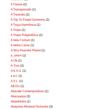
A Transe
(2)
A Transgressão
(1)
A Travestis
(2)
A Trip To Forget Someone
(2)
A Troça Harmônica
(1)
A Tropa
(1)
A Trupe Poligodélica
(2)
A Vala Comum
(1)
A Velha Carne
(1)
A Very Peaceful Planet
(1)
a_omori
(1)
A-Ok
(1)
A-Tros
(2)
A.K.A.G.
(1)
a.m.t.
(1)
A.X.L.
(1)
AB.DU
(1)
Abacate Contemporâneo
(1)
Abacaxepa
(3)
Abaetetuba
(1)
Abayomy Afrobeat Orchestra
(3)