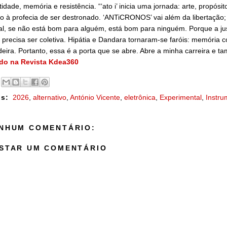
tidade, memória e resistência. “‘ato i’ inicia uma jornada: arte, propó
o à profecia de ser destronado. ‘ANTiCRONOS’ vai além da libertação;
al, se não está bom para alguém, está bom para ninguém. Porque a just
, precisa ser coletiva. Hipátia e Dandara tornaram-se faróis: memória
eira. Portanto, essa é a porta que se abre. Abre a minha carreira e ta
do na Revista Kdea360
s:
2026
,
alternativo
,
António Vicente
,
eletrônica
,
Experimental
,
Instru
NHUM COMENTÁRIO:
STAR UM COMENTÁRIO