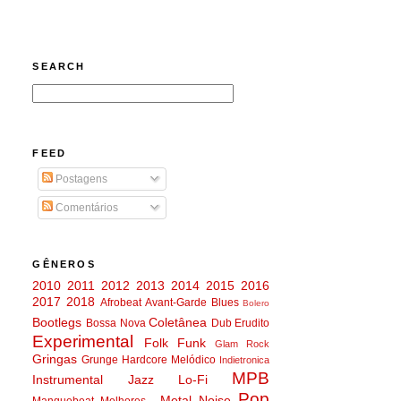
SEARCH
FEED
Postagens
Comentários
GÊNEROS
2010
2011
2012
2013
2014
2015
2016
2017
2018
Afrobeat
Avant-Garde
Blues
Bolero
Bootlegs
Coletânea
Bossa Nova
Dub
Erudito
Experimental
Folk
Funk
Glam Rock
Gringas
Grunge
Hardcore Melódico
Indietronica
MPB
Instrumental
Jazz
Lo-Fi
Pop
Metal
Noise