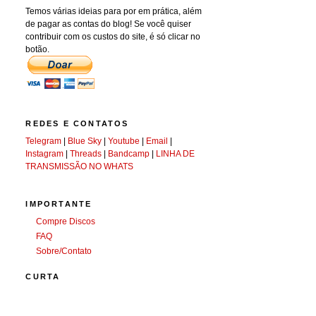
Temos várias ideias para por em prática, além
de pagar as contas do blog! Se você quiser
contribuir com os custos do site, é só clicar no
botão.
REDES E CONTATOS
Telegram
|
Blue Sky
|
Youtube
|
Email
|
Instagram
|
Threads
|
Bandcamp
|
LINHA DE
TRANSMISSÃO NO WHATS
IMPORTANTE
Compre Discos
FAQ
Sobre/Contato
CURTA